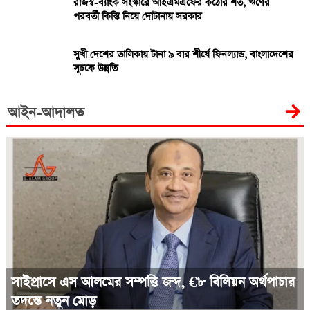
রাজস্ব-ব্যাংক সংস্কারে আইএমএফের কঠোর শর্ত, ঋণের
পরবর্তী কিস্তি নিয়ে দোটানায় সরকার
সুখী দেশের তালিকায় টানা ৯ বার শীর্ষে ফিনল্যান্ড, বাংলাদেশের
সূচকে উন্নতি
আইন-আদালত
সাইপ্রাসে এস আলমের সম্পত্তি জব্দ, €৮ বিলিয়ন অর্থপাচার
তদন্তে নতুন মোড়