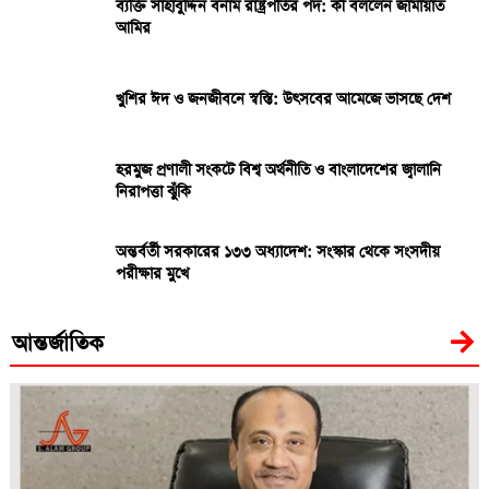
ব্যক্তি সাহাবুদ্দিন বনাম রাষ্ট্রপতির পদ: কী বললেন জামায়াত
আমির
খুশির ঈদ ও জনজীবনে স্বস্তি: উৎসবের আমেজে ভাসছে দেশ
হরমুজ প্রণালী সংকটে বিশ্ব অর্থনীতি ও বাংলাদেশের জ্বালানি
নিরাপত্তা ঝুঁকি
অন্তর্বর্তী সরকারের ১৩৩ অধ্যাদেশ: সংস্কার থেকে সংসদীয়
পরীক্ষার মুখে
আন্তর্জাতিক