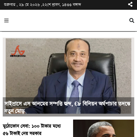
শুক্রবার , ২৯ মে ২০২৬ ,২২শে শ্রাবণ, ১৪৩৩ বঙ্গাব্দ
সাইপ্রাসে এস আলমের সম্পত্তি জব্দ, €৮ বিলিয়ন অর্থপাচার তদন্তে
নতুন মোড়
মুঠোফোন সেবা: ১০০ টাকার মধ্যে
৫৬ টাকাই নেয় সরকার