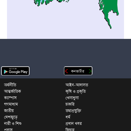
অর্থনীতি
আইন-আদালত
আন্তর্জাতিক
কৃষি ও প্রকৃতি
ক্যাম্পাস
খেলাধুলা
গণমাধ্যম
চাকরি
জাতীয়
তথ্যপ্রযুক্তি
দেশজুড়ে
ধর্ম
নারী ও শিশু
প্রধান খবর
প্রবাস
ফিচার