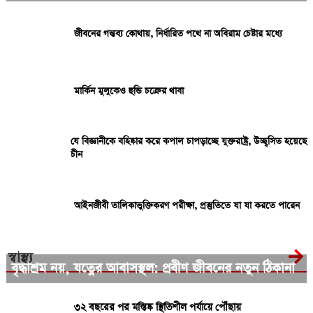
জীবনের গন্তব্য কোথায়, নির্ধারিত পথে না অবিরাম চেষ্টার মধ্যে
মার্কিন মুলুকেও হুন্ডি চক্রের থাবা
যে বিজ্ঞানীকে বহিষ্কার করে কপাল চাপড়াচ্ছে যুক্তরাষ্ট্র, উচ্ছ্বসিত হয়েছে
চীন
আইনজীবী তালিকাভুক্তিকরণ পরীক্ষা, প্রস্তুতিতে যা যা করতে পারেন
স্বাস্থ্য
বৃদ্ধাশ্রম নয়, যত্নের আবাসস্থল: প্রবীণ জীবনের নতুন ঠিকানা
৩২ বছরের পর মস্তিষ্ক স্থিতিশীল পর্যায়ে পৌঁছায়