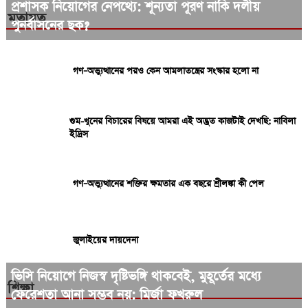
প্রশাসক নিয়োগের নেপথ্যে: শূন্যতা পূরণ নাকি দলীয়
মতামত
পুনর্বাসনের ছক?
গণ–অভ্যুত্থানের পরও কেন আমলাতন্ত্রের সংস্কার হলো না
গুম-খুনের বিচারের বিষয়ে আমরা এই অদ্ভুত কাজটাই দেখছি: নাবিলা
ইদ্রিস
গণ–অভ্যুত্থানের শক্তির ক্ষমতার এক বছরে শ্রীলঙ্কা কী পেল
জুলাইয়ের দায়দেনা
ভিসি নিয়োগে নিজস্ব দৃষ্টিভঙ্গি থাকবেই, মুহূর্তের মধ্যে
শিক্ষা
ফেরেশতা আনা সম্ভব নয়: মির্জা ফখরুল