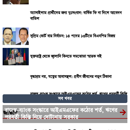
অ্যাসাইলাম প্রার্থীদের জন্য দুঃসংবাদ: বার্ষিক ফি না দিলে আবেদন
বাতিল
সুপ্রিম কোর্ট বার নির্বাচন: ১৪ পদের ১৩টিতে বিএনপির বিজয়
যুক্তরাষ্ট্র থেকে জ্বালানি কিনতে সমঝোতা স্মারক সই
বৃদ্ধাশ্রম নয়, যত্নের আবাসস্থল: প্রবীণ জীবনের নতুন ঠিকানা
রাজস্ব-ব্যাংক সংস্কারে আইএমএফের কঠোর শর্ত, ঋণের পরবর্তী কিস্তি
সব খবর
নিয়ে দোটানায় সরকার
রাজস্ব-ব্যাংক সংস্কারে আইএমএফের কঠোর শর্ত, ঋণের
জাতীয়
পরবর্তী কিস্তি নিয়ে দোটানায় সরকার
২৭০ বিলিয়ন ডলার! কার কাছে এই বিশাল ক্ষতিপূরণ চাইছে ইরান?