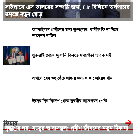
সাইপ্রাসে এস আলমের সম্পত্তি জব্দ, €৮ বিলিয়ন অর্থপাচার
তদন্তে নতুন মোড়
অ্যাসাইলাম প্রার্থীদের জন্য দুঃসংবাদ: বার্ষিক ফি না দিলে
আবেদন বাতিল
যুক্তরাষ্ট্র থেকে জ্বালানি কিনতে সমঝোতা স্মারক সই
এখানে যেন শুধু বেঁচে থাকার জন্য থাকা: জায়েদ খান
ঈদের দিন বিদেশ থেকে বুবলীর আবেগঘন পোস্ট
ফিচার
বৃদ্ধাশ্রম নয়, যত্নের আবাসস্থল: প্রবীণ জীবনের নতুন ঠিকানা