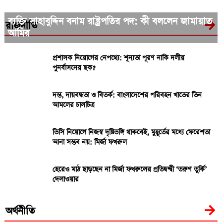
ব্যক্তি সাহাবুদ্দিন বনাম রাষ্ট্রপতির পদ: কী বললেন জামায়াত
রাজনীতি
আমির
প্রশাসক নিয়োগের নেপথ্যে: শূন্যতা পূরণ নাকি দলীয়
পুনর্বাসনের ছক?
দম্ভ, দায়বদ্ধতা ও বিতর্ক: বাংলাদেশের পরিবহন খাতের তিন
আমলের চালচিত্র
ভিসি নিয়োগে নিজস্ব দৃষ্টিভঙ্গি থাকবেই, মুহূর্তের মধ্যে ফেরেশতা
আনা সম্ভব নয়: মির্জা ফখরুল
হেরেও মাঠ ছাড়ছেন না মির্জা ফখরুলের প্রতিদ্বন্দ্বী ‘তরুণ তুর্কি’
দেলাওয়ার
অর্থনীতি