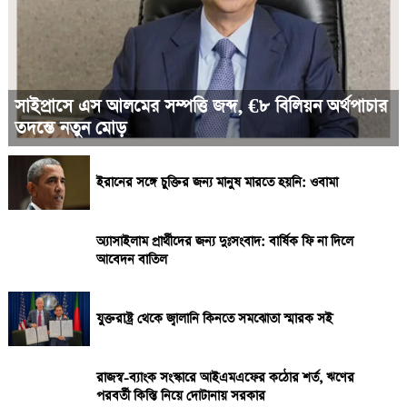
সাইপ্রাসে এস আলমের সম্পত্তি জব্দ, €৮ বিলিয়ন অর্থপাচার
তদন্তে নতুন মোড়
ইরানের সঙ্গে চুক্তির জন্য মানুষ মারতে হয়নি: ওবামা
অ্যাসাইলাম প্রার্থীদের জন্য দুঃসংবাদ: বার্ষিক ফি না দিলে
আবেদন বাতিল
যুক্তরাষ্ট্র থেকে জ্বালানি কিনতে সমঝোতা স্মারক সই
রাজস্ব-ব্যাংক সংস্কারে আইএমএফের কঠোর শর্ত, ঋণের
পরবর্তী কিস্তি নিয়ে দোটানায় সরকার