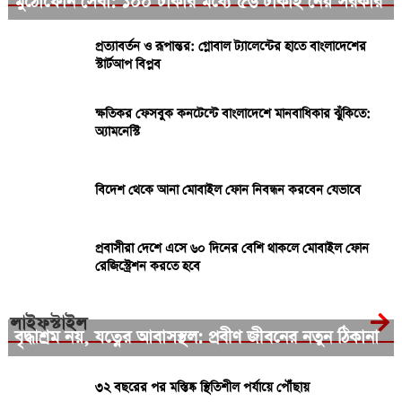
মুঠোফোন সেবা: ১০০ টাকার মধ্যে ৫৬ টাকাই নেয় সরকার
প্রত্যাবর্তন ও রূপান্তর: গ্লোবাল ট্যালেন্টের হাতে বাংলাদেশের
স্টার্টআপ বিপ্লব
ক্ষতিকর ফেসবুক কনটেন্টে বাংলাদেশে মানবাধিকার ঝুঁকিতে:
অ্যামনেস্টি
বিদেশ থেকে আনা মোবাইল ফোন নিবন্ধন করবেন যেভাবে
প্রবাসীরা দেশে এসে ৬০ দিনের বেশি থাকলে মোবাইল ফোন
রেজিস্ট্রেশন করতে হবে
লাইফস্টাইল
বৃদ্ধাশ্রম নয়, যত্নের আবাসস্থল: প্রবীণ জীবনের নতুন ঠিকানা
৩২ বছরের পর মস্তিষ্ক স্থিতিশীল পর্যায়ে পৌঁছায়