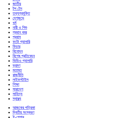
জাতীয়
টপ টেন
তথ্যপ্রযুক্তি
দেশজুড়ে
ধর্ম
নারী ও শিশু
প্রধান খবর
প্রবাস
ফটো গ্যালারি
ফিচার
বিনোদন
বিশেষ প্রতিবেদন
ভিডিও গ্যালারি
ভ্রমণ
মতামত
রাজনীতি
লাইফস্টাইল
শিক্ষা
সারাদেশ
সাহিত্য
স্বাস্থ্য
আজকের পত্রিকা
দ্বিতীয় সংস্করণ
ই-পেপার