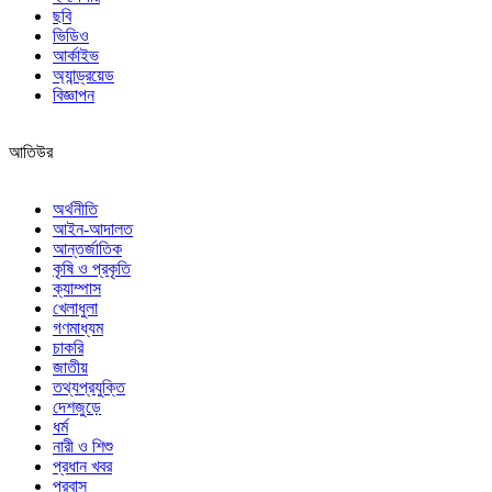
ছবি
ভিডিও
আর্কাইভ
অ্যান্ড্রয়েড
বিজ্ঞাপন
আতিউর
অর্থনীতি
আইন-আদালত
আন্তর্জাতিক
কৃষি ও প্রকৃতি
ক্যাম্পাস
খেলাধুলা
গণমাধ্যম
চাকরি
জাতীয়
তথ্যপ্রযুক্তি
দেশজুড়ে
ধর্ম
নারী ও শিশু
প্রধান খবর
প্রবাস