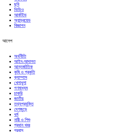
ছবি
ভিডিও
আর্কাইভ
অ্যান্ড্রয়েড
বিজ্ঞাপন
আলেপ
অর্থনীতি
আইন-আদালত
আন্তর্জাতিক
কৃষি ও প্রকৃতি
ক্যাম্পাস
খেলাধুলা
গণমাধ্যম
চাকরি
জাতীয়
তথ্যপ্রযুক্তি
দেশজুড়ে
ধর্ম
নারী ও শিশু
প্রধান খবর
প্রবাস