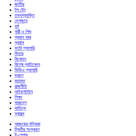
জাতীয়
টপ টেন
তথ্যপ্রযুক্তি
দেশজুড়ে
ধর্ম
নারী ও শিশু
প্রধান খবর
প্রবাস
ফটো গ্যালারি
ফিচার
বিনোদন
বিশেষ প্রতিবেদন
ভিডিও গ্যালারি
ভ্রমণ
মতামত
রাজনীতি
লাইফস্টাইল
শিক্ষা
সারাদেশ
সাহিত্য
স্বাস্থ্য
আজকের পত্রিকা
দ্বিতীয় সংস্করণ
ই-পেপার