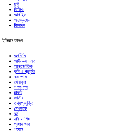
ছবি
ভিডিও
আর্কাইভ
অ্যান্ড্রয়েড
বিজ্ঞাপন
ইলিয়াস কাঞ্চন
অর্থনীতি
আইন-আদালত
আন্তর্জাতিক
কৃষি ও প্রকৃতি
ক্যাম্পাস
খেলাধুলা
গণমাধ্যম
চাকরি
জাতীয়
তথ্যপ্রযুক্তি
দেশজুড়ে
ধর্ম
নারী ও শিশু
প্রধান খবর
প্রবাস