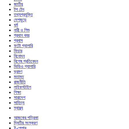
জাতীয়
টপ টেন
তথ্যপ্রযুক্তি
দেশজুড়ে
ধর্ম
নারী ও শিশু
প্রধান খবর
প্রবাস
ফটো গ্যালারি
ফিচার
বিনোদন
বিশেষ প্রতিবেদন
ভিডিও গ্যালারি
ভ্রমণ
মতামত
রাজনীতি
লাইফস্টাইল
শিক্ষা
সারাদেশ
সাহিত্য
স্বাস্থ্য
আজকের পত্রিকা
দ্বিতীয় সংস্করণ
ই-পেপার