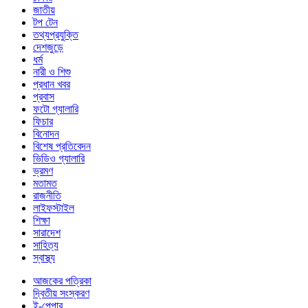
জাতীয়
টপ টেন
তথ্যপ্রযুক্তি
দেশজুড়ে
ধর্ম
নারী ও শিশু
প্রধান খবর
প্রবাস
ফটো গ্যালারি
ফিচার
বিনোদন
বিশেষ প্রতিবেদন
ভিডিও গ্যালারি
ভ্রমণ
মতামত
রাজনীতি
লাইফস্টাইল
শিক্ষা
সারাদেশ
সাহিত্য
স্বাস্থ্য
আজকের পত্রিকা
দ্বিতীয় সংস্করণ
ই-পেপার