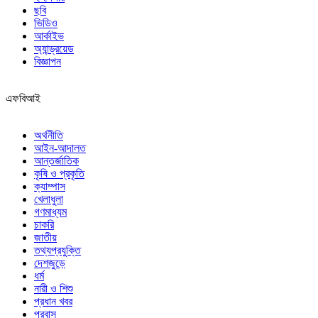
ছবি
ভিডিও
আর্কাইভ
অ্যান্ড্রয়েড
বিজ্ঞাপন
এফবিআই
অর্থনীতি
আইন-আদালত
আন্তর্জাতিক
কৃষি ও প্রকৃতি
ক্যাম্পাস
খেলাধুলা
গণমাধ্যম
চাকরি
জাতীয়
তথ্যপ্রযুক্তি
দেশজুড়ে
ধর্ম
নারী ও শিশু
প্রধান খবর
প্রবাস