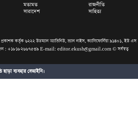
মতামত
রাজনীতি
সারাদেশ
সাহিত্য
রকাশক কর্তৃক ৬২২২ উডম্যান অ্যাভিনিউ, ভ্যান নাইস, ক্যালিফোর্নিয়া ৯১৪০১, ইউ এস
জ্ঞাপন : +১৮১৮২৬৬৭৫৩৯ E-mail: editor.ekush@gmail.com © সর্বস্বত্ব
ছাড়া ব্যবহার বেআইনি।