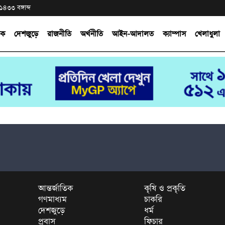
১৪৩৩ বঙ্গাব্দ
িক
দেশজুড়ে
রাজনীতি
অর্থনীতি
আইন-আদালত
ক্যাম্পাস
খেলাধুলা
আন্তর্জাতিক
কৃষি ও প্রকৃতি
গণমাধ্যম
চাকরি
দেশজুড়ে
ধর্ম
প্রবাস
ফিচার