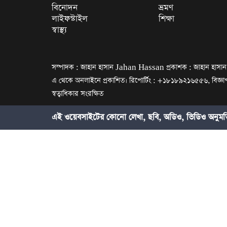
বিনোদন
ভ্রমণ
লাইফস্টাইল
শিক্ষা
স্বাস্থ্য
সম্পাদক : জাহান হাসান Jahan Hassan প্রকাশক : জাহান হাসান প্
এ থেকে অনলাইনে প্রকাশিত। রিপোর্টিং : +১৮১৮৯২১৬৫৫৬, বি
স্বত্বাধিকার সংরক্ষিত
এই ওয়েবসাইটের কোনো লেখা, ছবি, অডিও, ভিডিও অনুমতি 