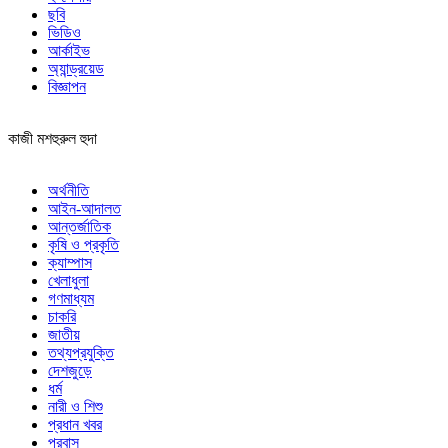
ছবি
ভিডিও
আর্কাইভ
অ্যান্ড্রয়েড
বিজ্ঞাপন
কাজী মশহুরুল হুদা
অর্থনীতি
আইন-আদালত
আন্তর্জাতিক
কৃষি ও প্রকৃতি
ক্যাম্পাস
খেলাধুলা
গণমাধ্যম
চাকরি
জাতীয়
তথ্যপ্রযুক্তি
দেশজুড়ে
ধর্ম
নারী ও শিশু
প্রধান খবর
প্রবাস