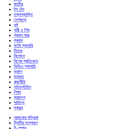
জাতীয়
টপ টেন
তথ্যপ্রযুক্তি
দেশজুড়ে
ধর্ম
নারী ও শিশু
প্রধান খবর
প্রবাস
ফটো গ্যালারি
ফিচার
বিনোদন
বিশেষ প্রতিবেদন
ভিডিও গ্যালারি
ভ্রমণ
মতামত
রাজনীতি
লাইফস্টাইল
শিক্ষা
সারাদেশ
সাহিত্য
স্বাস্থ্য
আজকের পত্রিকা
দ্বিতীয় সংস্করণ
ই-পেপার