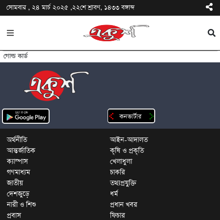
সোমবার , ২৪ মার্চ ২০২৫ ,২২শে শ্রাবণ, ১৪৩৩ বঙ্গাব্দ
গোল্ড কার্ড
অর্থনীতি
আইন-আদালত
আন্তর্জাতিক
কৃষি ও প্রকৃতি
ক্যাম্পাস
খেলাধুলা
গণমাধ্যম
চাকরি
জাতীয়
তথ্যপ্রযুক্তি
দেশজুড়ে
ধর্ম
নারী ও শিশু
প্রধান খবর
প্রবাস
ফিচার