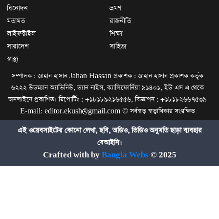
বিনোদন
ভ্রমণ
মতামত
রাজনীতি
লাইফস্টাইল
শিক্ষা
সারাদেশ
সাহিত্য
স্বাস্থ্য
সম্পাদক : জাহান হাসান Jahan Hassan প্রকাশক : জাহান হাসান প্রকাশক কর্তৃক
৬২২২ উডম্যান অ্যাভিনিউ, ভ্যান নাইস, ক্যালিফোর্নিয়া ৯১৪০১, ইউ এস এ থেকে
অনলাইনে প্রকাশিত। রিপোর্টিং : +১৮১৮৯২১৬৫৫৬, বিজ্ঞাপন : +১৮১৮২৬৬৭৫৩৯
E-mail: editor.ekush@gmail.com © সর্বস্বত্ব স্বত্বাধিকার সংরক্ষিত
এই ওয়েবসাইটের কোনো লেখা, ছবি, অডিও, ভিডিও অনুমতি ছাড়া ব্যবহার
বেআইনি।
Crafted with by
Bangla Webs
© 2025