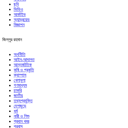
ছবি
ভিডিও
আর্কাইভ
অ্যান্ড্রয়েড
বিজ্ঞাপন
জিল্লুর রহমান
অর্থনীতি
আইন-আদালত
আন্তর্জাতিক
কৃষি ও প্রকৃতি
ক্যাম্পাস
খেলাধুলা
গণমাধ্যম
চাকরি
জাতীয়
তথ্যপ্রযুক্তি
দেশজুড়ে
ধর্ম
নারী ও শিশু
প্রধান খবর
প্রবাস