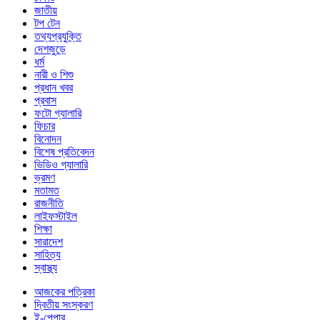
জাতীয়
টপ টেন
তথ্যপ্রযুক্তি
দেশজুড়ে
ধর্ম
নারী ও শিশু
প্রধান খবর
প্রবাস
ফটো গ্যালারি
ফিচার
বিনোদন
বিশেষ প্রতিবেদন
ভিডিও গ্যালারি
ভ্রমণ
মতামত
রাজনীতি
লাইফস্টাইল
শিক্ষা
সারাদেশ
সাহিত্য
স্বাস্থ্য
আজকের পত্রিকা
দ্বিতীয় সংস্করণ
ই-পেপার