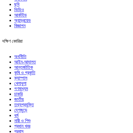
ছবি
ভিডিও
আর্কাইভ
অ্যান্ড্রয়েড
বিজ্ঞাপন
দক্ষিণ কোরিয়া
অর্থনীতি
আইন-আদালত
আন্তর্জাতিক
কৃষি ও প্রকৃতি
ক্যাম্পাস
খেলাধুলা
গণমাধ্যম
চাকরি
জাতীয়
তথ্যপ্রযুক্তি
দেশজুড়ে
ধর্ম
নারী ও শিশু
প্রধান খবর
প্রবাস