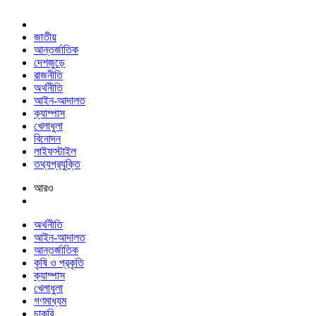
জাতীয়
আন্তর্জাতিক
দেশজুড়ে
রাজনীতি
অর্থনীতি
আইন-আদালত
ক্যাম্পাস
খেলাধুলা
বিনোদন
লাইফস্টাইল
তথ্যপ্রযুক্তি
আরও
অর্থনীতি
আইন-আদালত
আন্তর্জাতিক
কৃষি ও প্রকৃতি
ক্যাম্পাস
খেলাধুলা
গণমাধ্যম
চাকরি