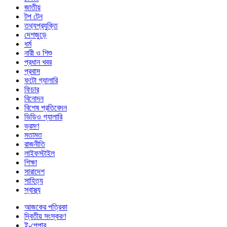
জাতীয়
টপ টেন
তথ্যপ্রযুক্তি
দেশজুড়ে
ধর্ম
নারী ও শিশু
প্রধান খবর
প্রবাস
ফটো গ্যালারি
ফিচার
বিনোদন
বিশেষ প্রতিবেদন
ভিডিও গ্যালারি
ভ্রমণ
মতামত
রাজনীতি
লাইফস্টাইল
শিক্ষা
সারাদেশ
সাহিত্য
স্বাস্থ্য
আজকের পত্রিকা
দ্বিতীয় সংস্করণ
ই-পেপার