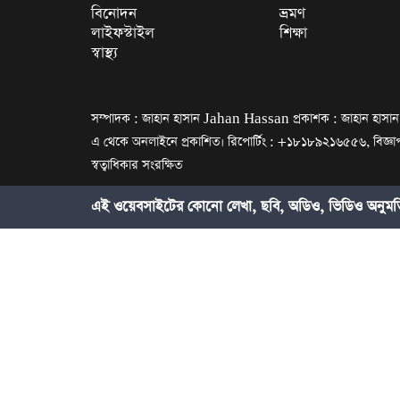
বিনোদন
ভ্রমণ
লাইফস্টাইল
শিক্ষা
স্বাস্থ্য
সম্পাদক : জাহান হাসান Jahan Hassan প্রকাশক : জাহান হাসান প্
এ থেকে অনলাইনে প্রকাশিত। রিপোর্টিং : +১৮১৮৯২১৬৫৫৬, বি
স্বত্বাধিকার সংরক্ষিত
এই ওয়েবসাইটের কোনো লেখা, ছবি, অডিও, ভিডিও অনুমতি 