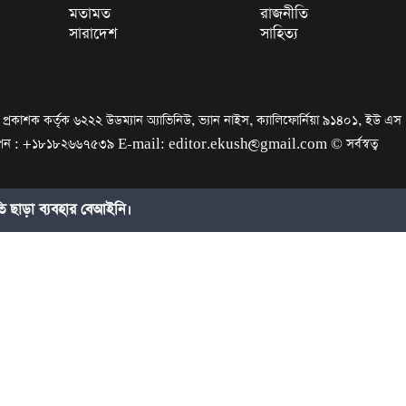
মতামত
রাজনীতি
সারাদেশ
সাহিত্য
রকাশক কর্তৃক ৬২২২ উডম্যান অ্যাভিনিউ, ভ্যান নাইস, ক্যালিফোর্নিয়া ৯১৪০১, ইউ এস
জ্ঞাপন : +১৮১৮২৬৬৭৫৩৯ E-mail: editor.ekush@gmail.com © সর্বস্বত্ব
ছাড়া ব্যবহার বেআইনি।