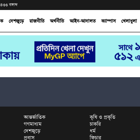
৪৩৩ বঙ্গাব্দ
িক
দেশজুড়ে
রাজনীতি
অর্থনীতি
আইন-আদালত
ক্যাম্পাস
খেলাধুলা
আন্তর্জাতিক
কৃষি ও প্রকৃতি
গণমাধ্যম
চাকরি
দেশজুড়ে
ধর্ম
প্রবাস
ফিচার