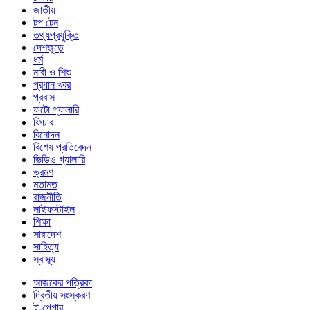
জাতীয়
টপ টেন
তথ্যপ্রযুক্তি
দেশজুড়ে
ধর্ম
নারী ও শিশু
প্রধান খবর
প্রবাস
ফটো গ্যালারি
ফিচার
বিনোদন
বিশেষ প্রতিবেদন
ভিডিও গ্যালারি
ভ্রমণ
মতামত
রাজনীতি
লাইফস্টাইল
শিক্ষা
সারাদেশ
সাহিত্য
স্বাস্থ্য
আজকের পত্রিকা
দ্বিতীয় সংস্করণ
ই-পেপার