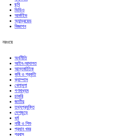
ছবি
ভিডিও
আর্কাইভ
অ্যান্ড্রয়েড
বিজ্ঞাপন
নরওয়ে
অর্থনীতি
আইন-আদালত
আন্তর্জাতিক
কৃষি ও প্রকৃতি
ক্যাম্পাস
খেলাধুলা
গণমাধ্যম
চাকরি
জাতীয়
তথ্যপ্রযুক্তি
দেশজুড়ে
ধর্ম
নারী ও শিশু
প্রধান খবর
প্রবাস