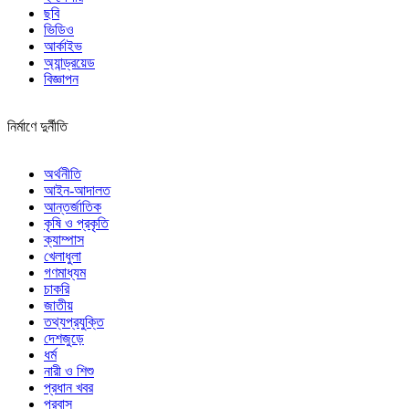
ছবি
ভিডিও
আর্কাইভ
অ্যান্ড্রয়েড
বিজ্ঞাপন
নির্মাণে দুর্নীতি
অর্থনীতি
আইন-আদালত
আন্তর্জাতিক
কৃষি ও প্রকৃতি
ক্যাম্পাস
খেলাধুলা
গণমাধ্যম
চাকরি
জাতীয়
তথ্যপ্রযুক্তি
দেশজুড়ে
ধর্ম
নারী ও শিশু
প্রধান খবর
প্রবাস