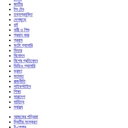
জাতীয়
টপ টেন
তথ্যপ্রযুক্তি
দেশজুড়ে
ধর্ম
নারী ও শিশু
প্রধান খবর
প্রবাস
ফটো গ্যালারি
ফিচার
বিনোদন
বিশেষ প্রতিবেদন
ভিডিও গ্যালারি
ভ্রমণ
মতামত
রাজনীতি
লাইফস্টাইল
শিক্ষা
সারাদেশ
সাহিত্য
স্বাস্থ্য
আজকের পত্রিকা
দ্বিতীয় সংস্করণ
ই-পেপার