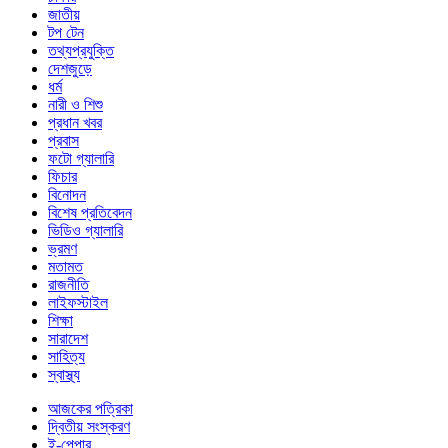
জাতীয়
টপ টেন
তথ্যপ্রযুক্তি
দেশজুড়ে
ধর্ম
নারী ও শিশু
প্রধান খবর
প্রবাস
ফটো গ্যালারি
ফিচার
বিনোদন
বিশেষ প্রতিবেদন
ভিডিও গ্যালারি
ভ্রমণ
মতামত
রাজনীতি
লাইফস্টাইল
শিক্ষা
সারাদেশ
সাহিত্য
স্বাস্থ্য
আজকের পত্রিকা
দ্বিতীয় সংস্করণ
ই-পেপার