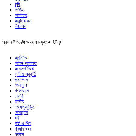
ছবি
ভিডিও
আর্কাইভ
অ্যান্ড্রয়েড
বিজ্ঞাপন
প্রধান উপদেষ্টা অধ্যাপক মুহাম্মদ ইউনূস
অর্থনীতি
আইন-আদালত
আন্তর্জাতিক
কৃষি ও প্রকৃতি
ক্যাম্পাস
খেলাধুলা
গণমাধ্যম
চাকরি
জাতীয়
তথ্যপ্রযুক্তি
দেশজুড়ে
ধর্ম
নারী ও শিশু
প্রধান খবর
প্রবাস