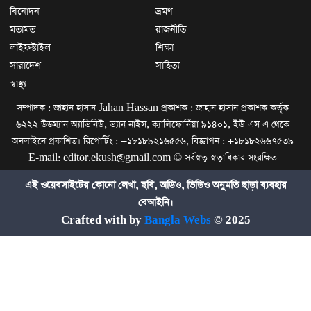
বিনোদন
ভ্রমণ
মতামত
রাজনীতি
লাইফস্টাইল
শিক্ষা
সারাদেশ
সাহিত্য
স্বাস্থ্য
সম্পাদক : জাহান হাসান Jahan Hassan প্রকাশক : জাহান হাসান প্রকাশক কর্তৃক
৬২২২ উডম্যান অ্যাভিনিউ, ভ্যান নাইস, ক্যালিফোর্নিয়া ৯১৪০১, ইউ এস এ থেকে
অনলাইনে প্রকাশিত। রিপোর্টিং : +১৮১৮৯২১৬৫৫৬, বিজ্ঞাপন : +১৮১৮২৬৬৭৫৩৯
E-mail: editor.ekush@gmail.com © সর্বস্বত্ব স্বত্বাধিকার সংরক্ষিত
এই ওয়েবসাইটের কোনো লেখা, ছবি, অডিও, ভিডিও অনুমতি ছাড়া ব্যবহার
বেআইনি।
Crafted with by
Bangla Webs
© 2025