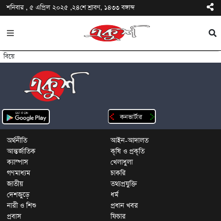
শনিবার , ৫ এপ্রিল ২০২৫ ,২৪শে শ্রাবণ, ১৪৩৩ বঙ্গাব্দ
বিয়ে
অর্থনীতি
আইন-আদালত
আন্তর্জাতিক
কৃষি ও প্রকৃতি
ক্যাম্পাস
খেলাধুলা
গণমাধ্যম
চাকরি
জাতীয়
তথ্যপ্রযুক্তি
দেশজুড়ে
ধর্ম
নারী ও শিশু
প্রধান খবর
প্রবাস
ফিচার