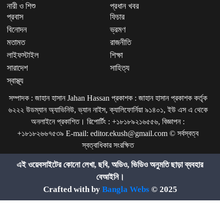
নারী ও শিশু
প্রধান খবর
প্রবাস
ফিচার
বিনোদন
ভ্রমণ
মতামত
রাজনীতি
লাইফস্টাইল
শিক্ষা
সারাদেশ
সাহিত্য
স্বাস্থ্য
সম্পাদক : জাহান হাসান Jahan Hassan প্রকাশক : জাহান হাসান প্রকাশক কর্তৃক
৬২২২ উডম্যান অ্যাভিনিউ, ভ্যান নাইস, ক্যালিফোর্নিয়া ৯১৪০১, ইউ এস এ থেকে
অনলাইনে প্রকাশিত। রিপোর্টিং : +১৮১৮৯২১৬৫৫৬, বিজ্ঞাপন :
+১৮১৮২৬৬৭৫৩৯ E-mail: editor.ekush@gmail.com © সর্বস্বত্ব
স্বত্বাধিকার সংরক্ষিত
এই ওয়েবসাইটের কোনো লেখা, ছবি, অডিও, ভিডিও অনুমতি ছাড়া ব্যবহার
বেআইনি।
Crafted with by
Bangla Webs
© 2025