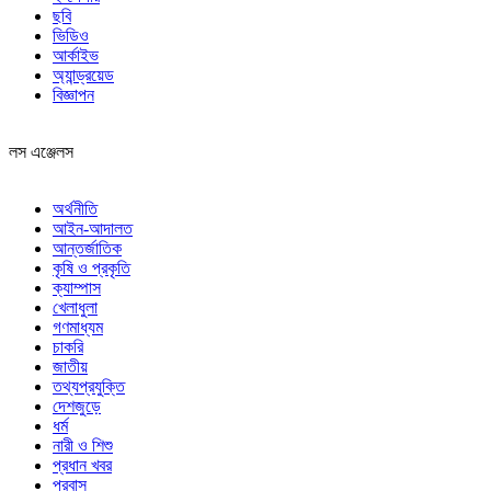
ছবি
ভিডিও
আর্কাইভ
অ্যান্ড্রয়েড
বিজ্ঞাপন
লস এঞ্জেলস
অর্থনীতি
আইন-আদালত
আন্তর্জাতিক
কৃষি ও প্রকৃতি
ক্যাম্পাস
খেলাধুলা
গণমাধ্যম
চাকরি
জাতীয়
তথ্যপ্রযুক্তি
দেশজুড়ে
ধর্ম
নারী ও শিশু
প্রধান খবর
প্রবাস