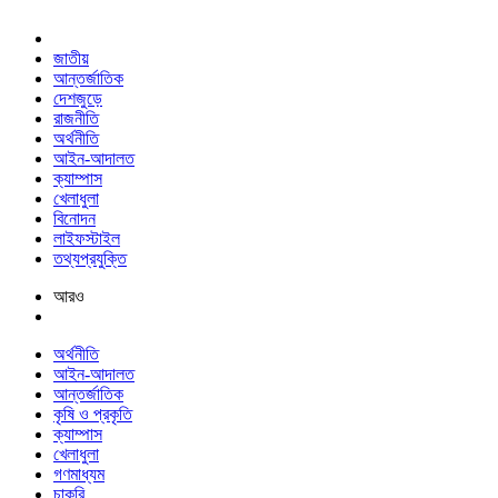
জাতীয়
আন্তর্জাতিক
দেশজুড়ে
রাজনীতি
অর্থনীতি
আইন-আদালত
ক্যাম্পাস
খেলাধুলা
বিনোদন
লাইফস্টাইল
তথ্যপ্রযুক্তি
আরও
অর্থনীতি
আইন-আদালত
আন্তর্জাতিক
কৃষি ও প্রকৃতি
ক্যাম্পাস
খেলাধুলা
গণমাধ্যম
চাকরি