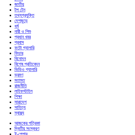
জাতীয়
টপ টেন
তথ্যপ্রযুক্তি
দেশজুড়ে
ধর্ম
নারী ও শিশু
প্রধান খবর
প্রবাস
ফটো গ্যালারি
ফিচার
বিনোদন
বিশেষ প্রতিবেদন
ভিডিও গ্যালারি
ভ্রমণ
মতামত
রাজনীতি
লাইফস্টাইল
শিক্ষা
সারাদেশ
সাহিত্য
স্বাস্থ্য
আজকের পত্রিকা
দ্বিতীয় সংস্করণ
ই-পেপার