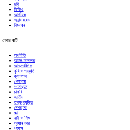
ছবি
ভিডিও
আর্কাইভ
অ্যান্ড্রয়েড
বিজ্ঞাপন
লেবার পার্টি
অর্থনীতি
আইন-আদালত
আন্তর্জাতিক
কৃষি ও প্রকৃতি
ক্যাম্পাস
খেলাধুলা
গণমাধ্যম
চাকরি
জাতীয়
তথ্যপ্রযুক্তি
দেশজুড়ে
ধর্ম
নারী ও শিশু
প্রধান খবর
প্রবাস