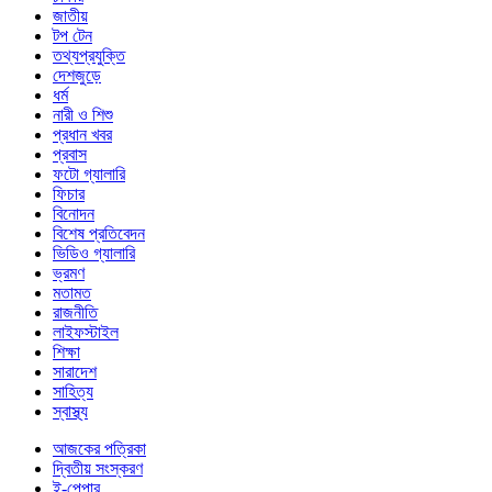
জাতীয়
টপ টেন
তথ্যপ্রযুক্তি
দেশজুড়ে
ধর্ম
নারী ও শিশু
প্রধান খবর
প্রবাস
ফটো গ্যালারি
ফিচার
বিনোদন
বিশেষ প্রতিবেদন
ভিডিও গ্যালারি
ভ্রমণ
মতামত
রাজনীতি
লাইফস্টাইল
শিক্ষা
সারাদেশ
সাহিত্য
স্বাস্থ্য
আজকের পত্রিকা
দ্বিতীয় সংস্করণ
ই-পেপার