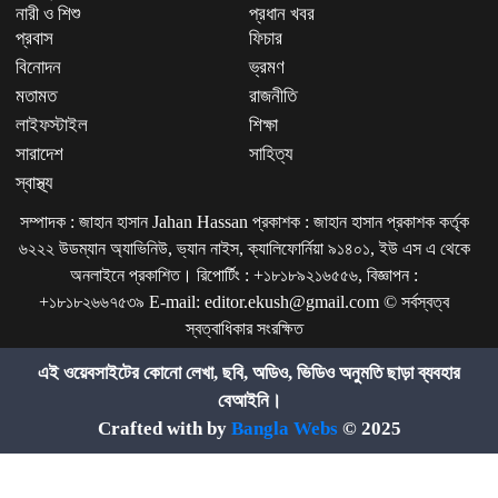
নারী ও শিশু
প্রধান খবর
প্রবাস
ফিচার
বিনোদন
ভ্রমণ
মতামত
রাজনীতি
লাইফস্টাইল
শিক্ষা
সারাদেশ
সাহিত্য
স্বাস্থ্য
সম্পাদক : জাহান হাসান Jahan Hassan প্রকাশক : জাহান হাসান প্রকাশক কর্তৃক
৬২২২ উডম্যান অ্যাভিনিউ, ভ্যান নাইস, ক্যালিফোর্নিয়া ৯১৪০১, ইউ এস এ থেকে
অনলাইনে প্রকাশিত। রিপোর্টিং : +১৮১৮৯২১৬৫৫৬, বিজ্ঞাপন :
+১৮১৮২৬৬৭৫৩৯ E-mail: editor.ekush@gmail.com © সর্বস্বত্ব
স্বত্বাধিকার সংরক্ষিত
এই ওয়েবসাইটের কোনো লেখা, ছবি, অডিও, ভিডিও অনুমতি ছাড়া ব্যবহার
বেআইনি।
Crafted with by
Bangla Webs
© 2025