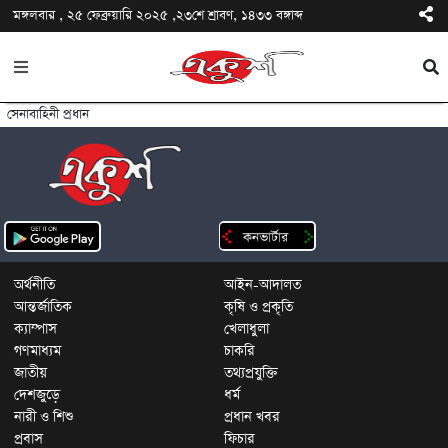
মঙ্গলবার , ২৫ ফেব্রুয়ারি ২০২৫ ,২৩শে শ্রাবণ, ১৪৩৩ বঙ্গাব্দ
সেনাবাহিনী প্রধান
অর্থনীতি
আইন-আদালত
আন্তর্জাতিক
কৃষি ও প্রকৃতি
ক্যাম্পাস
খেলাধুলা
গণমাধ্যম
চাকরি
জাতীয়
তথ্যপ্রযুক্তি
দেশজুড়ে
ধর্ম
নারী ও শিশু
প্রধান খবর
প্রবাস
ফিচার