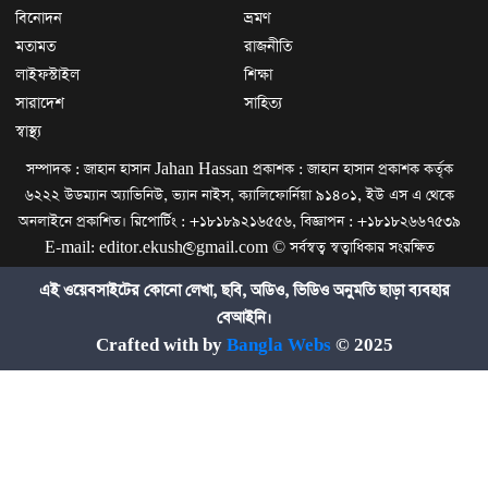
বিনোদন
ভ্রমণ
মতামত
রাজনীতি
লাইফস্টাইল
শিক্ষা
সারাদেশ
সাহিত্য
স্বাস্থ্য
সম্পাদক : জাহান হাসান Jahan Hassan প্রকাশক : জাহান হাসান প্রকাশক কর্তৃক
৬২২২ উডম্যান অ্যাভিনিউ, ভ্যান নাইস, ক্যালিফোর্নিয়া ৯১৪০১, ইউ এস এ থেকে
অনলাইনে প্রকাশিত। রিপোর্টিং : +১৮১৮৯২১৬৫৫৬, বিজ্ঞাপন : +১৮১৮২৬৬৭৫৩৯
E-mail: editor.ekush@gmail.com © সর্বস্বত্ব স্বত্বাধিকার সংরক্ষিত
এই ওয়েবসাইটের কোনো লেখা, ছবি, অডিও, ভিডিও অনুমতি ছাড়া ব্যবহার
বেআইনি।
Crafted with by
Bangla Webs
© 2025