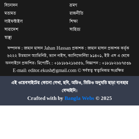
বিনোদন
ভ্রমণ
মতামত
রাজনীতি
লাইফস্টাইল
শিক্ষা
সারাদেশ
সাহিত্য
স্বাস্থ্য
সম্পাদক : জাহান হাসান Jahan Hassan প্রকাশক : জাহান হাসান প্রকাশক কর্তৃক
৬২২২ উডম্যান অ্যাভিনিউ, ভ্যান নাইস, ক্যালিফোর্নিয়া ৯১৪০১, ইউ এস এ থেকে
অনলাইনে প্রকাশিত। রিপোর্টিং : +১৮১৮৯২১৬৫৫৬, বিজ্ঞাপন : +১৮১৮২৬৬৭৫৩৯
E-mail: editor.ekush@gmail.com © সর্বস্বত্ব স্বত্বাধিকার সংরক্ষিত
এই ওয়েবসাইটের কোনো লেখা, ছবি, অডিও, ভিডিও অনুমতি ছাড়া ব্যবহার
বেআইনি।
Crafted with by
Bangla Webs
© 2025