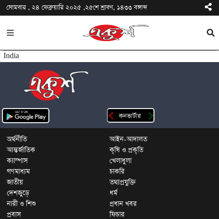
সোমবার , ২৪ ফেব্রুয়ারি ২০২৫ ,২৫শে শ্রাবণ, ১৪৩৩ বঙ্গাব্দ
India
অর্থনীতি
আইন-আদালত
আন্তর্জাতিক
কৃষি ও প্রকৃতি
ক্যাম্পাস
খেলাধুলা
গণমাধ্যম
চাকরি
জাতীয়
তথ্যপ্রযুক্তি
দেশজুড়ে
ধর্ম
নারী ও শিশু
প্রধান খবর
প্রবাস
ফিচার