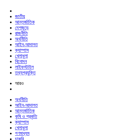
জাতীয়
আন্তর্জাতিক
দেশজুড়ে
রাজনীতি
অর্থনীতি
আইন-আদালত
ক্যাম্পাস
খেলাধুলা
বিনোদন
লাইফস্টাইল
তথ্যপ্রযুক্তি
আরও
অর্থনীতি
আইন-আদালত
আন্তর্জাতিক
কৃষি ও প্রকৃতি
ক্যাম্পাস
খেলাধুলা
গণমাধ্যম
চাকরি