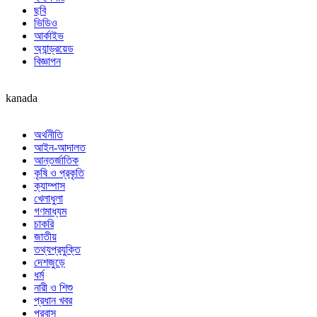
ছবি
ভিডিও
আর্কাইভ
অ্যান্ড্রয়েড
বিজ্ঞাপন
kanada
অর্থনীতি
আইন-আদালত
আন্তর্জাতিক
কৃষি ও প্রকৃতি
ক্যাম্পাস
খেলাধুলা
গণমাধ্যম
চাকরি
জাতীয়
তথ্যপ্রযুক্তি
দেশজুড়ে
ধর্ম
নারী ও শিশু
প্রধান খবর
প্রবাস