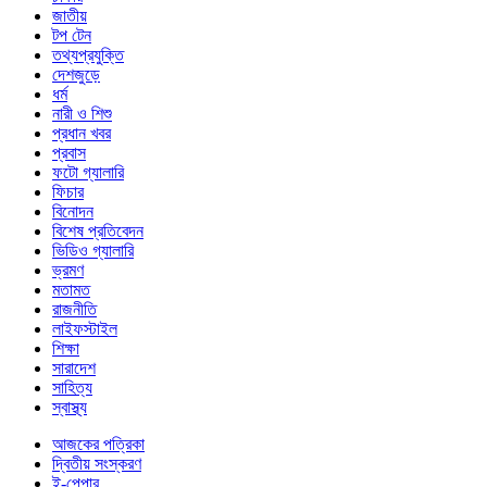
জাতীয়
টপ টেন
তথ্যপ্রযুক্তি
দেশজুড়ে
ধর্ম
নারী ও শিশু
প্রধান খবর
প্রবাস
ফটো গ্যালারি
ফিচার
বিনোদন
বিশেষ প্রতিবেদন
ভিডিও গ্যালারি
ভ্রমণ
মতামত
রাজনীতি
লাইফস্টাইল
শিক্ষা
সারাদেশ
সাহিত্য
স্বাস্থ্য
আজকের পত্রিকা
দ্বিতীয় সংস্করণ
ই-পেপার