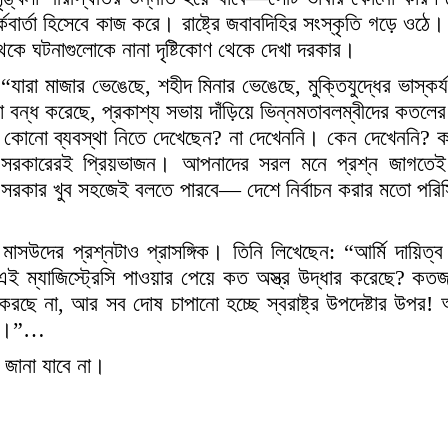
ার্তা হিসেবে কাজ করে। রাষ্ট্রে জবাবদিহির সংস্কৃতি গড়ে ওঠে। স্
থেকে ঘটনাগুলোকে নানা দৃষ্টিকোণ থেকে দেখা দরকার।
রা মাজার ভেঙেছে, শহীদ মিনার ভেঙেছে, মুক্তিযুদ্ধের ভাস্কর্
েলা বন্ধ করেছে, প্রকাশ্য সভায় দাঁড়িয়ে ভিন্নমতাবলম্বীদের কত
কোনো ব্যবস্থা নিতে দেখেছেন? না দেখেননি। কেন দেখেননি? ক
াও সরকারেরই প্রিয়ভাজন। আপনাদের সরল মনে প্রশ্ন জাগতে
রকার খুব সহজেই বলতে পারবে— দেশে নির্বাচন করার মতো পরিস্থ
 মাসউদের প্রশ্নটাও প্রাসঙ্গিক। তিনি লিখেছেন: “আর্মি দায়িত্
 এই ম্যাজিস্ট্রেসি পাওয়ার পেয়ে কত অস্ত্র উদ্ধার করেছে? কতজ
রছে না, আর সব দোষ চাপানো হচ্ছে স্বরাষ্ট্র উপদেষ্টার উপর! আ
রেন।”…
জানা যাবে না।