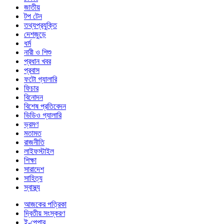
জাতীয়
টপ টেন
তথ্যপ্রযুক্তি
দেশজুড়ে
ধর্ম
নারী ও শিশু
প্রধান খবর
প্রবাস
ফটো গ্যালারি
ফিচার
বিনোদন
বিশেষ প্রতিবেদন
ভিডিও গ্যালারি
ভ্রমণ
মতামত
রাজনীতি
লাইফস্টাইল
শিক্ষা
সারাদেশ
সাহিত্য
স্বাস্থ্য
আজকের পত্রিকা
দ্বিতীয় সংস্করণ
ই-পেপার