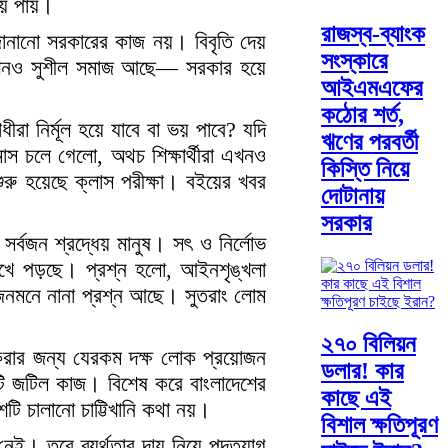
ভয় পায়।
রাজস্ব-ব্যাংক
া জানানো সরকারের কাজ নয়। বিবৃতি দেয়
সংস্কারে
রা এখনও সুশীল সমাজ আছে— সরকার হয়ে
আইএমএফের
কঠোর শর্ত,
ীরা নির্মূল হয়ে যাবে বা ভয় পাবে? যদি
ঋণের পরবর্তী
স চলে গেলো, অথচ শিক্ষার্থীরা এখনও
কিস্তি নিয়ে
ুরু হয়েছে ক্লাস পরীক্ষা। বইয়ের খবর
দোটানায়
সরকার
সর্বজন শ্রদ্ধেয় মানুষ। সৎ ও নির্লোভ
মুখে পড়ছে। প্রশ্ন হলো, আইনশৃঙ্খলা
েও জনমনে নানা প্রশ্ন আছে। সুতরাং লোম
২৭০ বিলিয়ন
 করার জন্য যেরকম দক্ষ লোক প্রয়োজন
ডলার! কার
কটি জটিল কাজ। বিশেষ করে বাংলাদেশের
কাছে এই
ি চালানো চাট্টিখানি কথা নয়।
বিশাল ক্ষতিপূরণ
নেই। তবে ব্যর্থতার দায় নিয়ে পদত্যাগ