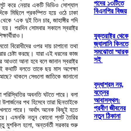
পদের ১৩টিতে
াকা লুট করে নেয়ার একটি ভিডিও সোশ্যাল
বিএনপির বিজয়
িকে মিছিলে প্রকম্পিত হয়ে ওঠে ঢাকা
 থেকে ‘এক দুই তিন চার, জাহাঙ্গীর গদি
া হয়। পরদিন সোমবার সকালে স্বরাষ্ট্র
ক্ষার্থীরাও।
যুক্তরাষ্ট্র থেকে
জ্বালানি কিনতে
ের মতো বিরোধীদের ওপর দায় চাপানো তথা
সমঝোতা স্মারক
রার চেষ্টা করছে। যারা এই ধরনের কাজ
সই
র আওতা আনা হবে বলে জানান স্বরাষ্ট্র
এই কথাটি বলতে তাকে ছয় মাস অপেক্ষা
্য আছে? থাকলে সেগুলো জাতিকে জানানো
বৃদ্ধাশ্রম নয়,
যত্নের
লা পরিস্থিতির অবনতি ঘটতে পারে। বলা
আবাসস্থল:
া উপার্জনের পথ হিসেবে তারা ছিনতাইকে
প্রবীণ জীবনের
ে খেলতে পারে। অর্থাৎ অনেক কিছুই হতে
নতুন ঠিকানা
পারে। এমনকি নতুন কোনো প্লট তৈরির
ু মুশকিল হলো, অন্তর্বর্তী সরকার শুরু