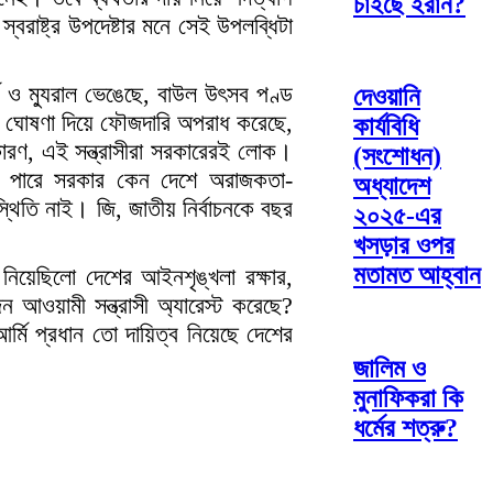
চাইছে ইরান?
বরাষ্ট্র উপদেষ্টার মনে সেই উপলব্ধিটা
য ও ম্যুরাল ভেঙেছে, বাউল উৎসব পণ্ড
দেওয়ানি
লের ঘোষণা দিয়ে ফৌজদারি অপরাধ করেছে,
কার্যবিধি
ারণ, এই সন্ত্রাসীরা সরকারেরই লোক।
(সংশোধন)
ই পারে সরকার কেন দেশে অরাজকতা-
অধ্যাদেশ
িতি নাই। জি, জাতীয় নির্বাচনকে বছর
২০২৫-এর
খসড়ার ওপর
মতামত আহ্বান
ব নিয়েছিলো দেশের আইনশৃঙ্খলা রক্ষার,
ন আওয়ামী সন্ত্রাসী অ্যারেস্ট করেছে?
র্মি প্রধান তো দায়িত্ব নিয়েছে দেশের
জালিম ও
মুনাফিকরা কি
ধর্মের শত্রু?