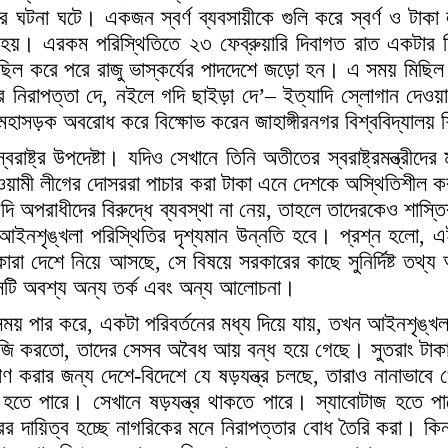
তাইয়ের ঘটনা ঘটে। একজন স্বর্ণ ব্যবসায়ীকে গুলি করে স্বর্ণ ও ট
 হয়। এরকম পরিস্থিতিতে ২৩ ফেব্রুয়ারি দিবাগত রাত একটার দ
়ে মিছিল করে পরে রাজু ভাস্কর্যের পাদদেশে জড়ো হন। এ সময় মিছিল
র নিরাপত্তা দে, নইলে গদি ছাইড়া দে’– ইত্যাদি স্লোগান দেওয়
মহাসড়ক অবরোধ করে বিক্ষোভ করেন জাহাঙ্গীরনগর বিশ্ববিদ্যালয় শি
রাষ্ট্র উপদেষ্টা। যদিও সেখানে তিনি অতীতের স্বরাষ্ট্রমন্ত্রীদ
আওয়ামী লীগের দোসররা পাচার করা টাকা এনে দেশকে অস্থিতিশীল ক
ি অপরাধীদের বিরুদ্ধে ব্যবস্থা না নেয়, তাহলে তাদেরকেও শাস্তি
আইনশৃঙ্খলা পরিস্থিতির দৃশ্যমান উন্নতি হবে। প্রশ্ন হলো, 
ারা দেশে নিয়ে আসছে, সে বিষয়ে সরকারের কাছে সুনির্দিষ্ট তথ
সেটি অবশ্য অন্য তর্ক এবং অন্য আলোচনা।
 সময় পার করে, একটা পরিবর্তনের মধ্য দিয়ে যায়, তখন আইনশৃঙ্খ
দাবাজি করতো, তাদের সেসব অবৈধ আয় বন্ধ হয়ে গেছে। সুতরাং টাক
মাণ করার জন্য দেশে-বিদেশে যে ষড়যন্ত্র চলছে, তারাও নানাভাব
তে পারে। সেখানে ষড়যন্ত্র থাকতে পারে। স্যাবোটাজ হতে 
র দায়িত্ব হচ্ছে নাগরিকের মনে নিরাপত্তার বোধ তৈরি করা। কিন্ত