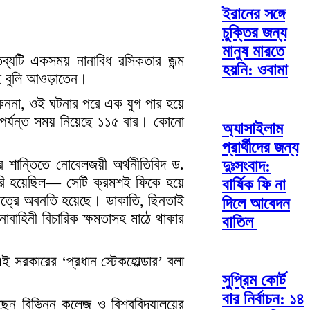
ইরানের সঙ্গে
চুক্তির জন্য
মানুষ মারতে
তব্যটি একসময় নানাবিধ রসিকতার জন্ম
হয়নি: ওবামা
কই বুলি আওড়াতেন।
কেননা, ওই ঘটনার পরে এক যুগ পার হয়ে
 পর্যন্ত সময় নিয়েছে ১১৫ বার। কোনো
অ্যাসাইলাম
প্রার্থীদের জন্য
ে শান্তিতে নোবেলজয়ী অর্থনীতিবিদ ড.
দুঃসংবাদ:
তৈরি হয়েছিল— সেটি ক্রমশই ফিকে হয়ে
বার্ষিক ফি না
ষেত্রে অবনতি হয়েছে। ডাকাতি, ছিনতাই
দিলে আবেদন
বাহিনী বিচারিক ক্ষমতাসহ মাঠে থাকার
বাতিল
এই সরকারের ‘প্রধান স্টেকহোল্ডার’ বলা
সুপ্রিম কোর্ট
বার নির্বাচন: ১৪
েছেন বিভিন্ন কলেজ ও বিশ্ববিদ্যালয়ের