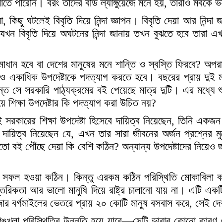
াতে পারেনি। বরং তাদের বডি ল্যাঙ্গুয়েজে মনে হয়, তারাও মবকে 
কিছু ঘটলেই বিবৃতি দিয়ে নিন্দা জ্ঞাপন। বিবৃতি দেয়া আর নিন্দ
র যখন বিবৃতি দিয়ে অঘটনের নিন্দা জানায় তখন বুঝতে হবে তা
মাধান হবে বা দেশের মানুষের মনে শান্তি ও স্বস্তি ফিরবে? অপরাধ
 একাধিক উপদেষ্টাকে পদত্যাগ করতে হবে। বছরের প্রায় দুই মা
্ত সে সরকারি পাঠ্যক্রমের বই পেয়েছে মাত্র দুটি। এর মধ্যে শ
িয়ে শিক্ষা উপদেষ্টার কি পদত্যাগ করা উচিত নয়?
রকারের শিক্ষা উপদেষ্টা হিসেবে দায়িত্ব নিয়েছেন, তিনি একজন 
ায়িত্ব নিয়েছেন যে, এখন তার সারা জীবনের অর্জন প্রশ্নের 
সময়মতো বই পৌঁছে দেয়া কি বেশি কঠিন? অন্যান্য উপদেষ্টাদের নিয়
খানে সফল হওয়া কঠিন। কিন্তু এরকম কঠিন পরিস্থিতি মোকাবিলা
তরিকতা আর ভালো মানুষি দিয়ে রাষ্ট্র চালানো যায় না। এটি এ
 বর্গমাইলের ভেতরে প্রায় ২০ কোটি মানুষ বসবাস করে, সেই দেশট
ইনশৃঙ্খলা পরিস্থিতির উন্নতি হয়ে যাবে—সেটি ভাবার কোনো কারণ 