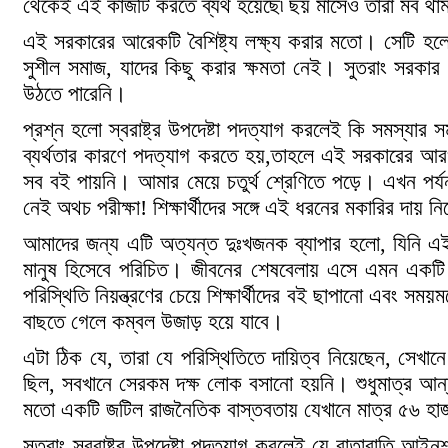
থেকেই এই কাজটি করতে ব্যর্থ হয়েছে৷ ছয় মাসেও তারা মব থাম
এই সরকারের আরেকটি বৈশিষ্ট্য লক্ষ্য করার মতো। সেটি হলো, 
সুশীল সমাজ, যাদের কিছু করার ক্ষমতা নেই। সুতরাং সরকা
উঠতে পারেনি।
প্রশ্ন হলো স্বরাষ্ট্র উপদেষ্টা পদত্যাগ করলেই কি সমস্যার স
ব্যর্থতার কারণে পদত্যাগ করতে হয়,তাহলে এই সরকারের আরও
সব বই পায়নি। আমার মেয়ে চতুর্থ শ্রেণিতে পড়ে। এখন পর্যন
নেই অথচ পরীক্ষা! শিক্ষার্থীদের সঙ্গে এই ধরনের মকারির দায় ন
আমাদের জন্য এটি অত্যন্ত দুঃখজনক ব্যাপার হলো, যিনি এই স
মানুষ হিসেবে পরিচিত। জীবনের শেষবেলায় এসে এমন একটি দ
পরিস্থিতি নিয়ন্ত্রণের চেয়ে শিক্ষার্থীদের বই ছাপানো এবং 
বাছতে গেলে কম্বল উজাড় হয়ে যাবে।
এটা ঠিক যে, তারা যে পরিস্থিতিতে দায়িত্ব নিয়েছেন, সে
ছিল, সবখানে সেরকম দক্ষ লোক বসানো হয়নি। শুধুমাত্র আন্
মতো একটি জটিল রাজনৈতিক বাস্তবতায় যেখানে মাত্র ৫৬ হাজার
সুতরাং স্বরাষ্ট্র উপদেষ্টা পদত্যাগ করলেই যে রাতারাতি আ