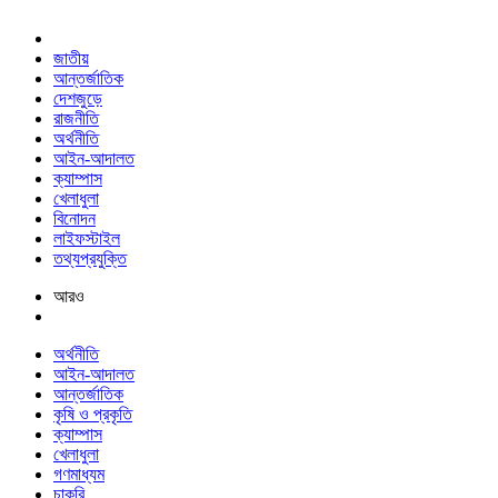
জাতীয়
আন্তর্জাতিক
দেশজুড়ে
রাজনীতি
অর্থনীতি
আইন-আদালত
ক্যাম্পাস
খেলাধুলা
বিনোদন
লাইফস্টাইল
তথ্যপ্রযুক্তি
আরও
অর্থনীতি
আইন-আদালত
আন্তর্জাতিক
কৃষি ও প্রকৃতি
ক্যাম্পাস
খেলাধুলা
গণমাধ্যম
চাকরি