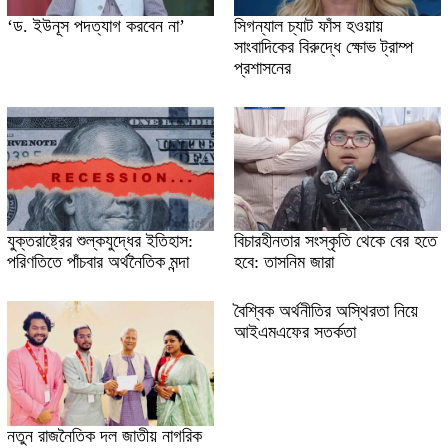
‘ড. ইউনূস পদত্যাগ করবেন না’
সিগন্যাল চ্যাট ফাঁস হওয়ায়
সাংবাদিকের বিরুদ্ধে ক্ষোভ ট্রাম্প
প্রশাসনের
যুক্তরাষ্ট্রের শুল্কযুদ্ধের ইতিহাস:
বিচারহীনতার সংস্কৃতি থেকে বের হতে
পরিণতিতে পাঁচবার অর্থনৈতিক মন্দা
হবে: তাসনিম জারা
বৈশ্বিক অর্থনীতির অস্থিরতা নিয়ে
আইএমএফের সতর্কতা
নতুন রাজনৈতিক দল জাতীয় নাগরিক