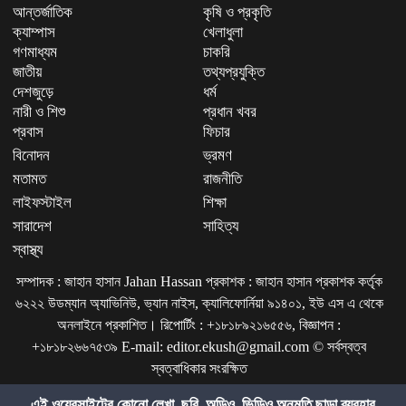
আন্তর্জাতিক
কৃষি ও প্রকৃতি
ক্যাম্পাস
খেলাধুলা
গণমাধ্যম
চাকরি
জাতীয়
তথ্যপ্রযুক্তি
দেশজুড়ে
ধর্ম
নারী ও শিশু
প্রধান খবর
প্রবাস
ফিচার
বিনোদন
ভ্রমণ
মতামত
রাজনীতি
লাইফস্টাইল
শিক্ষা
সারাদেশ
সাহিত্য
স্বাস্থ্য
সম্পাদক : জাহান হাসান Jahan Hassan প্রকাশক : জাহান হাসান প্রকাশক কর্তৃক
৬২২২ উডম্যান অ্যাভিনিউ, ভ্যান নাইস, ক্যালিফোর্নিয়া ৯১৪০১, ইউ এস এ থেকে
অনলাইনে প্রকাশিত। রিপোর্টিং : +১৮১৮৯২১৬৫৫৬, বিজ্ঞাপন :
+১৮১৮২৬৬৭৫৩৯ E-mail: editor.ekush@gmail.com © সর্বস্বত্ব
স্বত্বাধিকার সংরক্ষিত
এই ওয়েবসাইটের কোনো লেখা, ছবি, অডিও, ভিডিও অনুমতি ছাড়া ব্যবহার