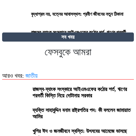
বৃদ্ধাশ্রম নয়, যত্নের আবাসস্থল: প্রবীণ জীবনের নতুন ঠিকানা
রাজস্ব-ব্যাংক সংস্কারে আইএমএফের কঠোর শর্ত, ঋণের পরবর্তী
সব খবর
কিস্তি নিয়ে দোটানায় সরকার
ফেসবুকে আমরা
২৭০ বিলিয়ন ডলার! কার কাছে এই বিশাল ক্ষতিপূরণ চাইছে ইরান?
আরও খবর:
জাতীয়
রাজস্ব-ব্যাংক সংস্কারে আইএমএফের কঠোর শর্ত, ঋণের
পরবর্তী কিস্তি নিয়ে দোটানায় সরকার
ব্যক্তি সাহাবুদ্দিন বনাম রাষ্ট্রপতির পদ: কী বললেন জামায়াত
আমির
খুশির ঈদ ও জনজীবনে স্বস্তি: উৎসবের আমেজে ভাসছে