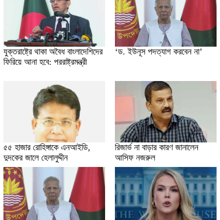
যুক্তরাষ্ট্রে থাকা অবৈধ বাংলাদেশিদের
‘ড. ইউনূস পদত্যাগ করবেন না’
ফিরিয়ে আনা হবে: পররাষ্ট্রমন্ত্রী
৫৫ হাজার রোহিঙ্গাকে এনআইডি,
রিজার্ভ না বাড়ার কারণ জানালেন
দুদকের জালে হেলালুদ্দীন
আসিফ নজরুল