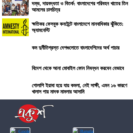
দম্ভ, দায়বদ্ধতা ও বিতর্ক: বাংলাদেশের পরিবহন খাতের তিন
আমলের চালচিত্র
ক্ষতিকর ফেসবুক কনটেন্টে বাংলাদেশে মানবাধিকার ঝুঁকিতে:
অ্যামনেস্টি
কম দুর্নীতিগ্রস্ত দেশগুলোতে বাংলাদেশিদের অর্থ পাচার
বিদেশ থেকে আনা মোবাইল ফোন নিবন্ধন করবেন যেভাবে
গোলাপি ইয়াবা হয়ে যায় কমলা, নেই সাক্ষী, এমন ১৬ কারণে
খালাস পায় মাদক মামলার আসামি