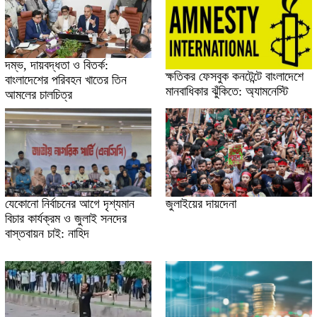
দম্ভ, দায়বদ্ধতা ও বিতর্ক:
ক্ষতিকর ফেসবুক কনটেন্টে বাংলাদেশে
বাংলাদেশের পরিবহন খাতের তিন
মানবাধিকার ঝুঁকিতে: অ্যামনেস্টি
আমলের চালচিত্র
যেকোনো নির্বাচনের আগে দৃশ্যমান
জুলাইয়ের দায়দেনা
বিচার কার্যক্রম ও জুলাই সনদের
বাস্তবায়ন চাই: নাহিদ