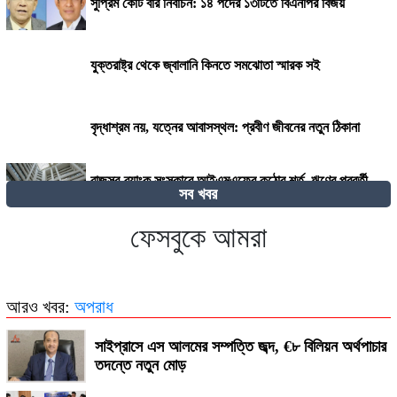
সুপ্রিম কোর্ট বার নির্বাচন: ১৪ পদের ১৩টিতে বিএনপির বিজয়
যুক্তরাষ্ট্র থেকে জ্বালানি কিনতে সমঝোতা স্মারক সই
বৃদ্ধাশ্রম নয়, যত্নের আবাসস্থল: প্রবীণ জীবনের নতুন ঠিকানা
রাজস্ব-ব্যাংক সংস্কারে আইএমএফের কঠোর শর্ত, ঋণের পরবর্তী
সব খবর
কিস্তি নিয়ে দোটানায় সরকার
ফেসবুকে আমরা
২৭০ বিলিয়ন ডলার! কার কাছে এই বিশাল ক্ষতিপূরণ চাইছে ইরান?
আরও খবর:
অপরাধ
সাইপ্রাসে এস আলমের সম্পত্তি জব্দ, €৮ বিলিয়ন অর্থপাচার
তদন্তে নতুন মোড়