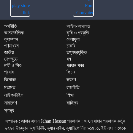
অর্থনীতি
আইন-আদালত
আন্তর্জাতিক
কৃষি ও প্রকৃতি
ক্যাম্পাস
খেলাধুলা
গণমাধ্যম
চাকরি
জাতীয়
তথ্যপ্রযুক্তি
দেশজুড়ে
ধর্ম
নারী ও শিশু
প্রধান খবর
প্রবাস
ফিচার
বিনোদন
ভ্রমণ
মতামত
রাজনীতি
লাইফস্টাইল
শিক্ষা
সারাদেশ
সাহিত্য
স্বাস্থ্য
সম্পাদক : জাহান হাসান Jahan Hassan প্রকাশক : জাহান হাসান প্রকাশক কর্তৃক
৬২২২ উডম্যান অ্যাভিনিউ, ভ্যান নাইস, ক্যালিফোর্নিয়া ৯১৪০১, ইউ এস এ থেকে