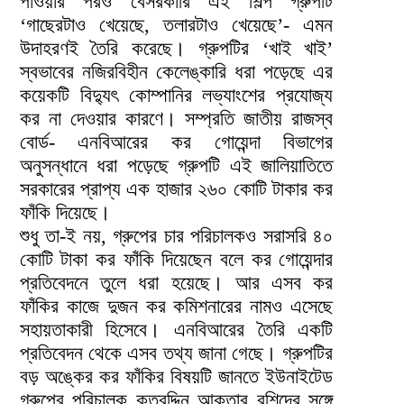
পাওয়ার পরও বেসরকারি এই শিল্প গ্রুপটি
‘গাছেরটাও খেয়েছে, তলারটাও খেয়েছে’- এমন
উদাহরণই তৈরি করেছে। গ্রুপটির ‘খাই খাই’
স্বভাবের নজিরবিহীন কেলেঙ্কারি ধরা পড়েছে এর
কয়েকটি বিদ্যুৎ কোম্পানির লভ্যাংশের প্রযোজ্য
কর না দেওয়ার কারণে। সম্প্রতি জাতীয় রাজস্ব
বোর্ড- এনবিআরের কর গোয়েন্দা বিভাগের
অনুসন্ধানে ধরা পড়েছে গ্রুপটি এই জালিয়াতিতে
সরকারের প্রাপ্য এক হাজার ২৬০ কোটি টাকার কর
ফাঁকি দিয়েছে।
শুধু তা-ই নয়, গ্রুপের চার পরিচালকও সরাসরি ৪০
কোটি টাকা কর ফাঁকি দিয়েছেন বলে কর গোয়েন্দার
প্রতিবেদনে তুলে ধরা হয়েছে। আর এসব কর
ফাঁকির কাজে দুজন কর কমিশনারের নামও এসেছে
সহায়তাকারী হিসেবে। এনবিআরের তৈরি একটি
প্রতিবেদন থেকে এসব তথ্য জানা গেছে। গ্রুপটির
বড় অঙ্কের কর ফাঁকির বিষয়টি জানতে ইউনাইটেড
গ্রুপের পরিচালক কুতুবুদ্দিন আকতার রশিদের সঙ্গে