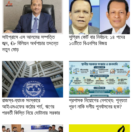
সাইপ্রাসে এস আলমের সম্পত্তি
সুপ্রিম কোর্ট বার নির্বাচন: ১৪ পদের
জব্দ, €৮ বিলিয়ন অর্থপাচার তদন্তে
১৩টিতে বিএনপির বিজয়
নতুন মোড়
রাজস্ব-ব্যাংক সংস্কারে
প্রশাসক নিয়োগের নেপথ্যে: শূন্যতা
আইএমএফের কঠোর শর্ত, ঋণের
পূরণ নাকি দলীয় পুনর্বাসনের ছক?
পরবর্তী কিস্তি নিয়ে দোটানায় সরকার