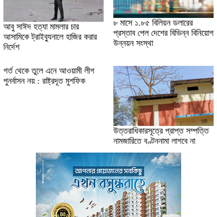
৮ মাসে ১.৮৫ বিলিয়ন ডলারের
আবু সাঈদ হত্যা মামলার চার
প্রস্তাব পেল দেশের বিভিন্ন বিনিয়োগ
আসামিকে ট্রাইব্যুনালে হাজির করার
উন্নয়ন সংস্থা
নির্দেশ
গর্ত থেকে তুলে এনে আওয়ামী লীগ
পুনর্বাসন নয় : রাষ্ট্রদূত মুশফিক
উত্তরাধিকারসূত্রে প্রাপ্ত সম্পত্তি
নামজারিতে বণ্টননামা লাগবে না