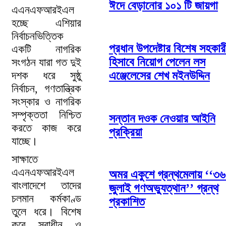
ঈদে বেড়ানোর ১০১ টি জায়গা
এএনএফআরইএল
হচ্ছে এশিয়ার
নির্বাচনভিত্তিক
প্রধান উপদেষ্টার বিশেষ সহকার
একটি নাগরিক
হিসাবে নিয়োগ পেলেন লস
সংগঠন যারা গত দুই
এঞ্জেলেসের শেখ মইনউদ্দিন
দশক ধরে সুষ্ঠু
নির্বাচন, গণতান্ত্রিক
সংস্কার ও নাগরিক
সম্পৃক্ততা নিশ্চিত
সন্তান দওক নেওয়ার আইনি
করতে কাজ করে
প্রক্রিয়া
যাচ্ছে।
সাক্ষাতে
এএনএফআরইএল
অমর একুশে গ্রন্থমেলায় ‘‘৩
বাংলাদেশে তাদের
জুলাই গণঅভ্যুত্থান’’ গ্রন্থ
চলমান কর্মকাণ্ড
প্রকাশিত
তুলে ধরে। বিশেষ
করে স্বাধীন ও