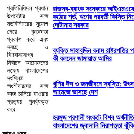
প্রতিনিধিদল প্রধান
রাজস্ব-ব্যাংক সংস্কারে আইএমএফ
উপদেষ্টার সঙ্গে
কঠোর শর্ত, ঋণের পরবর্তী কিস্তি নিয
মতবিনিময়ের সুযোগ
দোটানায় সরকার
পেয়ে কৃতজ্ঞতা
প্রকাশ করে এবং
স্বচ্ছ ও
ব্যক্তি সাহাবুদ্দিন বনাম রাষ্ট্রপতির 
বিশ্বাসযোগ্য
কী বললেন জামায়াত আমির
নির্বাচন আয়োজনের
লক্ষ্যে বাংলাদেশের
সংশ্লিষ্ট
খুশির ঈদ ও জনজীবনে স্বস্তি: উৎস
অংশীদারদের সঙ্গে
আমেজে ভাসছে দেশ
কাজ চালিয়ে যাওয়ার
প্রত্যয় পুনর্ব্যক্ত
করে।
হরমুজ প্রণালী সংকটে বিশ্ব অর্থনীত
বাংলাদেশের জ্বালানি নিরাপত্তা ঝুঁকি