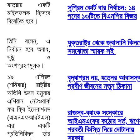
যাত্রায় একটি
সুপ্রিম কোর্ট বার নির্বাচন: ১৪
মাইলফলক হিসেবে
পদের ১৩টিতে বিএনপির বিজয়
বিবেচিত হবে।
তিনি বলেন, এ
যুক্তরাষ্ট্র থেকে জ্বালানি কিন
নির্বাচন হবে অবাধ,
সমঝোতা স্মারক সই
সুষ্ঠু ও
অংশগ্রহণমূলক।
১৯ এপ্রিল
বৃদ্ধাশ্রম নয়, যত্নের আবাসস্
(শনিবার) রাষ্ট্রীয়
প্রবীণ জীবনের নতুন ঠিকানা
অতিথি ভবন যমুনায়
এশিয়ান নেটওয়ার্ক
ফর ফ্রি ইলেকশনস
রাজস্ব-ব্যাংক সংস্কারে
(এএনএফআরইএল)
আইএমএফের কঠোর শর্ত, ঋণে
এর একটি
পরবর্তী কিস্তি নিয়ে দোটানায়
প্রতিনিধিদল তার
সরকার