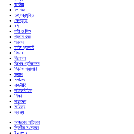
জাতীয়
টপ টেন
তথ্যপ্রযুক্তি
দেশজুড়ে
ধর্ম
নারী ও শিশু
প্রধান খবর
প্রবাস
ফটো গ্যালারি
ফিচার
বিনোদন
বিশেষ প্রতিবেদন
ভিডিও গ্যালারি
ভ্রমণ
মতামত
রাজনীতি
লাইফস্টাইল
শিক্ষা
সারাদেশ
সাহিত্য
স্বাস্থ্য
আজকের পত্রিকা
দ্বিতীয় সংস্করণ
ই-পেপার