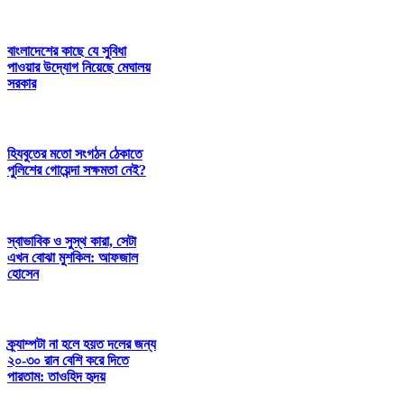
বাংলাদেশের কাছে যে সুবিধা
পাওয়ার উদ্যোগ নিয়েছে মেঘালয়
সরকার
হিযবুতের মতো সংগঠন ঠেকাতে
পুলিশের গোয়েন্দা সক্ষমতা নেই?
স্বাভাবিক ও সুস্থ কারা, সেটা
এখন বোঝা মুশকিল: আফজাল
হোসেন
ক্র্যাম্পটা না হলে হয়ত দলের জন্য
২০-৩০ রান বেশি করে দিতে
পারতাম: তাওহিদ হৃদয়