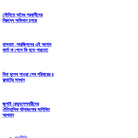
সৌদিতে অবৈধ প্রবাসীদের
বিরুদ্ধে অভিযান চলছে
হাসনাত -সারজিসদের এই আগাম
বার্তা না পেলে কি হতে পারতো!
বিনা মূল্যে পাওয়া শেখ পরিবারের ৪
ফ্ল্যাটের সন্ধান
জুলাই রেভ্যুলেশনারীদের
ঐতিহাসিক ঘটনাগুলোর অলিখিত
আখ্যান
অর্থনীতি