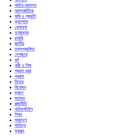
আইন-আদালত
আন্তর্জাতিক
কৃষি ও প্রকৃতি
ক্যাম্পাস
খেলাধুলা
গণমাধ্যম
চাকরি
জাতীয়
তথ্যপ্রযুক্তি
দেশজুড়ে
ধর্ম
নারী ও শিশু
প্রধান খবর
প্রবাস
ফিচার
বিনোদন
ভ্রমণ
মতামত
রাজনীতি
লাইফস্টাইল
শিক্ষা
সারাদেশ
সাহিত্য
স্বাস্থ্য