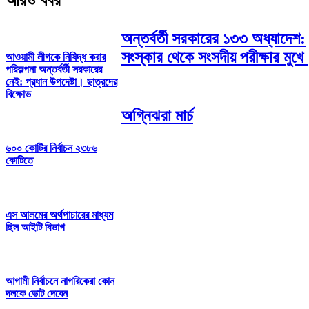
আরও খবর
অন্তর্বর্তী সরকারের ১৩৩ অধ্যাদেশ:
সংস্কার থেকে সংসদীয় পরীক্ষার মুখে
আওয়ামী লীগকে নিষিদ্ধ করার
পরিকল্পনা অন্তর্বর্তী সরকারের
নেই: প্রধান উপদেষ্টা। ছাত্রদের
বিক্ষোভ
অগ্নিঝরা মার্চ
৬০০ কোটির নির্বাচন ২৩৮৬
কোটিতে
এস আলমের অর্থপাচারের মাধ্যম
ছিল আইটি বিভাগ
আগামী নির্বাচনে নাগরিকেরা কোন
দলকে ভোট দেবেন