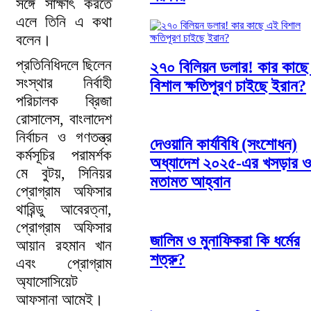
সঙ্গে সাক্ষাৎ করতে
এলে তিনি এ কথা
বলেন।
প্রতিনিধিদলে ছিলেন
২৭০ বিলিয়ন ডলার! কার কাছ
সংস্থার নির্বাহী
বিশাল ক্ষতিপূরণ চাইছে ইরান?
পরিচালক ব্রিজা
রোসালেস, বাংলাদেশ
নির্বাচন ও গণতন্ত্র
দেওয়ানি কার্যবিধি (সংশোধন)
কর্মসূচির পরামর্শক
অধ্যাদেশ ২০২৫-এর খসড়ার 
মে বুটয়, সিনিয়র
মতামত আহ্বান
প্রোগ্রাম অফিসার
থারিন্ডু আবেরত্না,
প্রোগ্রাম অফিসার
জালিম ও মুনাফিকরা কি ধর্মের
আয়ান রহমান খান
শত্রু?
এবং প্রোগ্রাম
অ্যাসোসিয়েট
আফসানা আমেই।