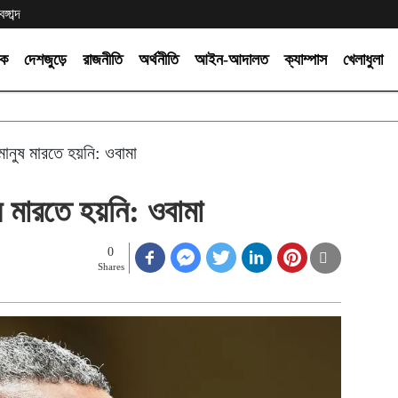
গাব্দ
িক
দেশজুড়ে
রাজনীতি
অর্থনীতি
আইন-আদালত
ক্যাম্পাস
খেলাধুলা
 মানুষ মারতে হয়নি: ওবামা
ুষ মারতে হয়নি: ওবামা
0
Shares