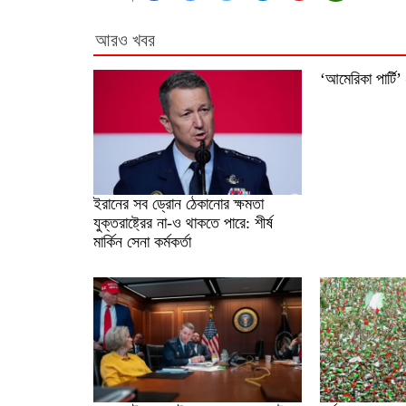
আরও খবর
‘আমেরিকা পার্ট
ইরানের সব ড্রোন ঠেকানোর ক্ষমতা
যুক্তরাষ্ট্রের না-ও থাকতে পারে: শীর্ষ
মার্কিন সেনা কর্মকর্তা