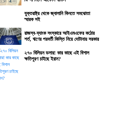
যুক্তরাষ্ট্র থেকে জ্বালানি কিনতে সমঝোতা
স্মারক সই
রাজস্ব-ব্যাংক সংস্কারে আইএমএফের কঠোর
শর্ত, ঋণের পরবর্তী কিস্তি নিয়ে দোটানায় সরকার
২৭০ বিলিয়ন ডলার! কার কাছে এই বিশাল
ক্ষতিপূরণ চাইছে ইরান?