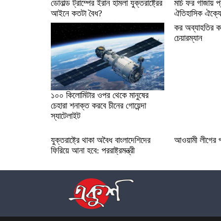
ডোনাল্ড ট্রাম্পের ইরান হামলা যুক্তরাষ্ট্রের
মার্চ ফর গাজায় প
আইনে কতটা বৈধ?
ঐতিহাসিক ঐক্যে
কর অব্যাহতির ক
চেয়ারম্যান
১০০ কিলোমিটার ওপর থেকে মানুষের
চেহারা শনাক্ত করবে চীনের গোয়েন্দা
স্যাটেলাইট
যুক্তরাষ্ট্রে থাকা অবৈধ বাংলাদেশিদের
আওয়ামী লীগের 
ফিরিয়ে আনা হবে: পররাষ্ট্রমন্ত্রী