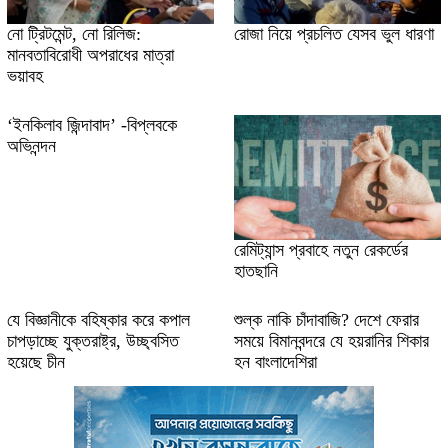
নো ট্রিটমেন্ট, নো রিলিজ:
রোজা নিয়ে প্রচলিত যেসব ভুল ধারণা
মানবতাবিরোধী অপরাধের মাত্রা
ভয়াবহ
‘ইনকিলাব জিন্দাবাদ’ -বিপ্লবকে
অভিনন্দন
রেমিট্যান্স প্রবাহে নতুন রেকর্ডের
হাতছানি
যে বিজ্ঞানীকে বহিষ্কার করে কপাল
শুল্ক নাকি চাঁদাবাজি? দেশে ফেরার
চাপড়াচ্ছে যুক্তরাষ্ট্র, উচ্ছ্বসিত
সময়ে বিমানবন্দরে যে হয়রানির শিকার
হয়েছে চীন
হন বাংলাদেশিরা