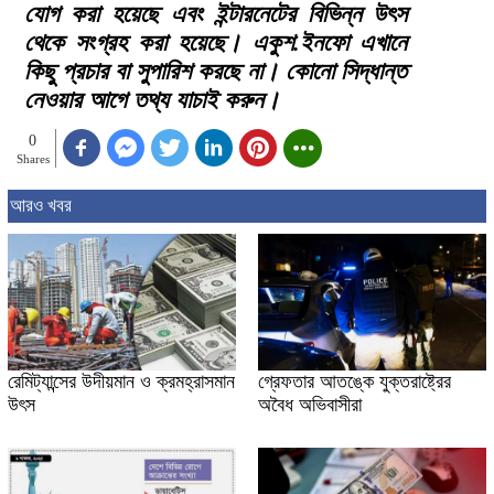
যোগ করা হয়েছে এবং ইন্টারনেটের বিভিন্ন উৎস
থেকে সংগ্রহ করা হয়েছে। একুশ.ইনফো এখানে
কিছু প্রচার বা সুপারিশ করছে না। কোনো সিদ্ধান্ত
নেওয়ার আগে তথ্য যাচাই করুন।
0
Shares
আরও খবর
রেমিট্যান্সের উদীয়মান ও ক্রমহ্রাসমান
গ্রেফতার আতঙ্কে যুক্তরাষ্ট্রের
উৎস
অবৈধ অভিবাসীরা