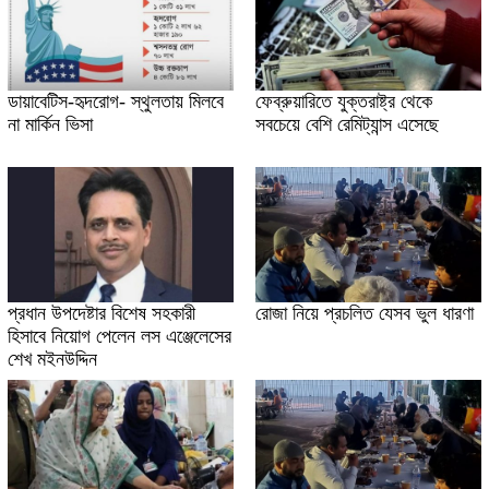
ডায়াবেটিস-হৃদরোগ- স্থুলতায় মিলবে
ফেব্রুয়ারিতে যুক্তরাষ্ট্র থেকে
না মার্কিন ভিসা
সবচেয়ে বেশি রেমিট্যান্স এসেছে
প্রধান উপদেষ্টার বিশেষ সহকারী
রোজা নিয়ে প্রচলিত যেসব ভুল ধারণা
হিসাবে নিয়োগ পেলেন লস এঞ্জেলেসের
শেখ মইনউদ্দিন