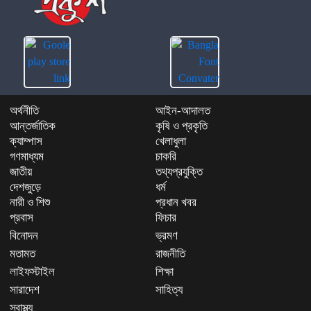
অর্থনীতি
আইন-আদালত
আন্তর্জাতিক
কৃষি ও প্রকৃতি
ক্যাম্পাস
খেলাধুলা
গণমাধ্যম
চাকরি
জাতীয়
তথ্যপ্রযুক্তি
দেশজুড়ে
ধর্ম
নারী ও শিশু
প্রধান খবর
প্রবাস
ফিচার
বিনোদন
ভ্রমণ
মতামত
রাজনীতি
লাইফস্টাইল
শিক্ষা
সারাদেশ
সাহিত্য
স্বাস্থ্য