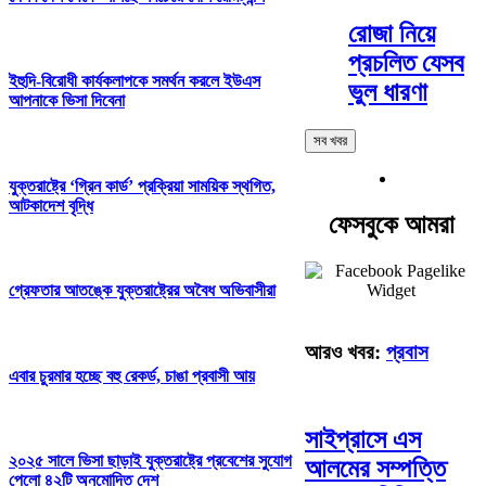
রোজা নিয়ে
প্রচলিত যেসব
ইহুদি-বিরোধী কার্যকলাপকে সমর্থন করলে ইউএস
ভুল ধারণা
আপনাকে ভিসা দিবেনা
সব খবর
যুক্তরাষ্ট্রে ‘গ্রিন কার্ড’ প্রক্রিয়া সাময়িক স্থগিত,
আটকাদেশ বৃদ্ধি
ফেসবুকে আমরা
গ্রেফতার আতঙ্কে যুক্তরাষ্ট্রের অবৈধ অভিবাসীরা
আরও খবর:
প্রবাস
এবার চুরমার হচ্ছে বহু রেকর্ড, চাঙা প্রবাসী আয়
সাইপ্রাসে এস
২০২৫ সালে ভিসা ছাড়াই যুক্তরাষ্ট্রে প্রবেশের সুযোগ
আলমের সম্পত্তি
পেলো ৪২টি অনুমোদিত দেশ