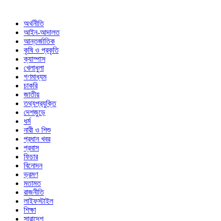
অর্থনীতি
আইন-আদালত
আন্তর্জাতিক
কৃষি ও প্রকৃতি
ক্যাম্পাস
খেলাধুলা
গণমাধ্যম
চাকরি
জাতীয়
তথ্যপ্রযুক্তি
দেশজুড়ে
ধর্ম
নারী ও শিশু
প্রধান খবর
প্রবাস
ফিচার
বিনোদন
ভ্রমণ
মতামত
রাজনীতি
লাইফস্টাইল
শিক্ষা
সারাদেশ