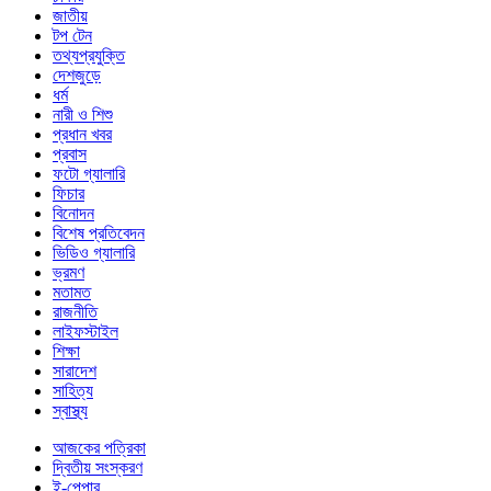
জাতীয়
টপ টেন
তথ্যপ্রযুক্তি
দেশজুড়ে
ধর্ম
নারী ও শিশু
প্রধান খবর
প্রবাস
ফটো গ্যালারি
ফিচার
বিনোদন
বিশেষ প্রতিবেদন
ভিডিও গ্যালারি
ভ্রমণ
মতামত
রাজনীতি
লাইফস্টাইল
শিক্ষা
সারাদেশ
সাহিত্য
স্বাস্থ্য
আজকের পত্রিকা
দ্বিতীয় সংস্করণ
ই-পেপার