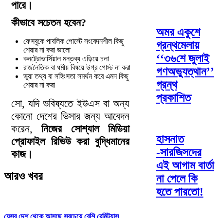
পারে।
কীভাবে সচেতন হবেন?
অমর একুশে
ফেসবুকে পাবলিক পোস্টে সংবেদনশীল কিছু
গ্রন্থমেলায়
শেয়ার না করা ভালো
‘‘৩৬শে জুলাই
কনট্রোভার্সিয়াল মন্তব্য এড়িয়ে চলা
রাজনৈতিক বা ধর্মীয় বিষয়ে উগ্র পোস্ট না করা
গণঅভ্যুত্থান’’
ভুয়া তথ্য বা সহিংসতা সমর্থন করে এমন কিছু
গ্রন্থ
শেয়ার না করা
প্রকাশিত
সো, যদি ভবিষ্যতে ইউএস বা অন্য
কোনো দেশের ভিসার জন্য আবেদন
করেন,
নিজের সোশ্যাল মিডিয়া
হাসনাত
প্রোফাইল রিভিউ করা বুদ্ধিমানের
-সারজিসদের
কাজ।
এই আগাম বার্তা
আরও খবর
না পেলে কি
হতে পারতো!
যেসব দেশ থেকে আসছে সবচেয়ে বেশি রেমিট্যান্স