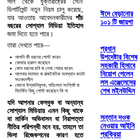
সাল থেকে যুক্তরাষ্ট্রের স্টেট
ডিপার্টমেন্ট নতুন নিয়ম চালু করেছে,
ঈদে বেড়ানোর
যার আওতায় আবেদনকারীদের
পাঁচ
১০১ টি জায়গা
বছরের সোশ্যাল মিডিয়া ইতিহাস
জমা দিতে হতে পারে।
তারা দেখতে পারে—
প্রধান
উপদেষ্টার বিশেষ
আপনি কী ধরনের পোস্ট করেন
কোথায় ভ্রমণ করেছেন
সহকারী হিসাবে
কোন ধরনের ছবি বা লেখা শেয়ার করেন
নিয়োগ পেলেন
আপনার মতামত বা রাজনৈতিক অবস্থান কতটা
সংবেদনশীল
লস এঞ্জেলেসের
কোনো উস্কানিমূলক, সহিংসতা সংশ্লিষ্ট বা
শেখ মইনউদ্দিন
বিতর্কিত কিছু পোস্ট করেছেন কি না
যদি আপনার ফেসবুক বা অন্যান্য
সোশ্যাল মিডিয়ায় এমন কিছু থাকে
সন্তান দওক
যা মার্কিন অভিবাসন বা নিরাপত্তা
নেওয়ার আইনি
নীতির পরিপন্থী মনে হয়, তাহলে তা
প্রক্রিয়া
ভিসা রিজেকশনের কারণ হতে