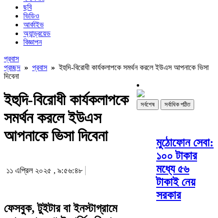
ছবি
ভিডিও
আর্কাইভ
অ্যান্ড্রয়েড
বিজ্ঞাপন
প্রবাস
প্রচ্ছদ
»
প্রবাস
»
ইহুদি-বিরোধী কার্যকলাপকে সমর্থন করলে ইউএস আপনাকে ভিসা
দিবেনা
ইহুদি-বিরোধী কার্যকলাপকে
সর্বশেষ
সর্বাধিক পঠিত
সমর্থন করলে ইউএস
আপনাকে ভিসা দিবেনা
মুঠোফোন সেবা:
১০০ টাকার
মধ্যে ৫৬
১১ এপ্রিল ২০২৫ , ৯:৫৬:৪৮
টাকাই নেয়
সরকার
ফেসবুক, টুইটার বা ইনস্টাগ্রামে