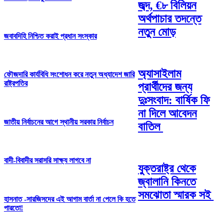
জব্দ, €৮ বিলিয়ন
অর্থপাচার তদন্তে
নতুন মোড়
জবাবদিহি নিশ্চিত করাই প্রধান সংস্কার
অ্যাসাইলাম
ফৌজদারি কার্যবিধি সংশোধন করে নতুন অধ্যাদেশ জারি
রাষ্ট্রপতির
প্রার্থীদের জন্য
দুঃসংবাদ: বার্ষিক ফি
না দিলে আবেদন
জাতীয় নির্বাচনের আগে স্থানীয় সরকার নির্বাচন
বাতিল
বাদী-বিবাদীর সরাসরি সাক্ষ্য লাগবে না
যুক্তরাষ্ট্র থেকে
জ্বালানি কিনতে
সমঝোতা স্মারক সই
হাসনাত -সারজিসদের এই আগাম বার্তা না পেলে কি হতে
পারতো!