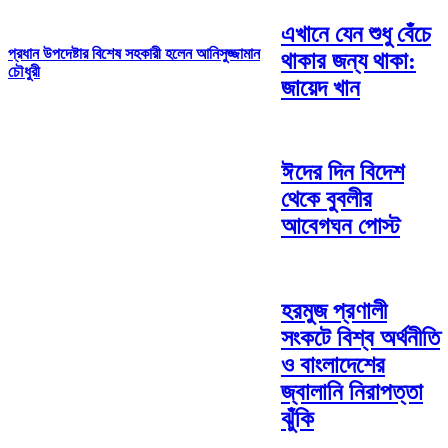
এখানে যেন শুধু বেঁচে
প্রধান উপদেষ্টার বিশেষ সহকারী হলেন আনিসুজ্জামান
থাকার জন্য থাকা:
চৌধুরী
জায়েদ খান
ঈদের দিন বিদেশ
থেকে বুবলীর
আবেগঘন পোস্ট
হরমুজ প্রণালী
সংকটে বিশ্ব অর্থনীতি
ও বাংলাদেশের
জ্বালানি নিরাপত্তা
ঝুঁকি