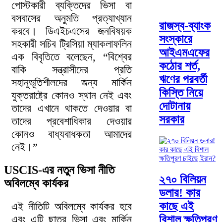
পোস্টকারী ব্যক্তিদের ভিসা বা
বসবাসের অনুমতি প্রত্যাখ্যান
রাজস্ব-ব্যাংক
করবে। ডিএইচএসের জনবিষয়ক
সংস্কারে
সহকারী সচিব ট্রিসিয়া ম্যাকলাফলিন
আইএমএফের
এক বিবৃতিতে বলেছেন, “বিশ্বের
কঠোর শর্ত,
বাকি সন্ত্রাসীদের প্রতি
ঋণের পরবর্তী
সহানুভূতিশীলদের জন্য মার্কিন
কিস্তি নিয়ে
যুক্তরাষ্ট্রে কোনও স্থান নেই এবং
দোটানায়
তাদের এখানে থাকতে দেওয়ার বা
সরকার
তাদের প্রবেশাধিকার দেওয়ার
কোনও বাধ্যবাধকতা আমাদের
নেই।”
USCIS-এর নতুন ভিসা নীতি
২৭০ বিলিয়ন
অবিলম্বে কার্যকর
ডলার! কার
কাছে এই
এই নীতিটি অবিলম্বে কার্যকর হবে
এবং এটি ছাত্র ভিসা এবং মার্কিন
বিশাল ক্ষতিপূরণ