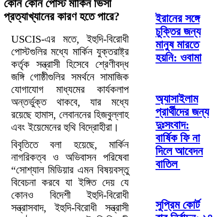
কোন কোন পোস্ট মার্কিন ভিসা
প্রত্যাখ্যানের কারণ হতে পারে?
ইরানের সঙ্গে
চুক্তির জন্য
USCIS-এর মতে, ইহুদি-বিরোধী
মানুষ মারতে
পোস্টগুলির মধ্যে মার্কিন যুক্তরাষ্ট্র
হয়নি: ওবামা
কর্তৃক সন্ত্রাসী হিসেবে শ্রেণীবদ্ধ
জঙ্গি গোষ্ঠীগুলির সমর্থনে সামাজিক
যোগাযোগ মাধ্যমের কার্যকলাপ
অ্যাসাইলাম
অন্তর্ভুক্ত থাকবে, যার মধ্যে
প্রার্থীদের জন্য
রয়েছে হামাস, লেবাননের হিজবুল্লাহ
দুঃসংবাদ:
এবং ইয়েমেনের হুথি বিদ্রোহীরা।
বার্ষিক ফি না
বিবৃতিতে বলা হয়েছে, মার্কিন
দিলে আবেদন
নাগরিকত্ব ও অভিবাসন পরিষেবা
বাতিল
“সোশ্যাল মিডিয়ার এমন বিষয়বস্তু
বিবেচনা করবে যা ইঙ্গিত দেয় যে
কোনও বিদেশী ইহুদি-বিরোধী
সুপ্রিম কোর্ট
সন্ত্রাসবাদ, ইহুদি-বিরোধী সন্ত্রাসী