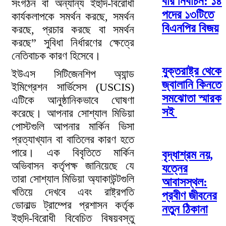
বার নির্বাচন: ১৪
সংগঠন বা অন্যান্য ইহুদি-বিরোধী
পদের ১৩টিতে
কার্যকলাপকে সমর্থন করছে, সমর্থন
বিএনপির বিজয়
করছে, প্রচার করছে বা সমর্থন
করছে” সুবিধা নির্ধারণের ক্ষেত্রে
নেতিবাচক কারণ হিসেবে।
যুক্তরাষ্ট্র থেকে
ইউএস সিটিজেনশিপ অ্যান্ড
জ্বালানি কিনতে
ইমিগ্রেশন সার্ভিসেস (USCIS)
সমঝোতা স্মারক
এটিকে আনুষ্ঠানিকভাবে ঘোষণা
সই
করেছে। আপনার সোশ্যাল মিডিয়া
পোস্টগুলি আপনার মার্কিন ভিসা
প্রত্যাখ্যান বা বাতিলের কারণ হতে
পারে। এক বিবৃতিতে মার্কিন
বৃদ্ধাশ্রম নয়,
অভিবাসন কর্তৃপক্ষ জানিয়েছে যে
যত্নের
তারা সোশ্যাল মিডিয়া অ্যাকাউন্টগুলি
আবাসস্থল:
খতিয়ে দেখবে এবং রাষ্ট্রপতি
প্রবীণ জীবনের
ডোনাল্ড ট্রাম্পের প্রশাসন কর্তৃক
নতুন ঠিকানা
ইহুদি-বিরোধী বিবেচিত বিষয়বস্তু