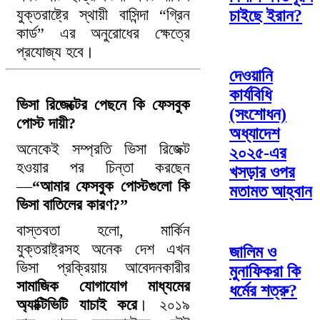
যুক্তরাষ্ট্রে স্থায়ী বাসিন্দা “গ্রিন
চাইছে ইরান?
কার্ড” এর অনুরোধের ক্ষেত্রে
প্রযোজ্য হবে।
দেওয়ানি
কার্যবিধি
ভিসা রিজেক্টের পেছনে কি ফেসবুক
(সংশোধন)
পোস্ট দায়ী?
অধ্যাদেশ
অনেকেই সম্প্রতি ভিসা রিজেক্ট
২০২৫-এর
হওয়ার পর চিন্তা করছেন
খসড়ার ওপর
—
“আমার ফেসবুক পোস্টগুলো কি
মতামত আহ্বান
ভিসা বাতিলের কারণ?”
বাস্তবতা হলো, মার্কিন
যুক্তরাষ্ট্রসহ অনেক দেশ এখন
জালিম ও
ভিসা প্রক্রিয়ায় আবেদনকারীর
মুনাফিকরা কি
সামাজিক যোগাযোগ মাধ্যমের
ধর্মের শত্রু?
অ্যাক্টিভিটি যাচাই করে
। ২০১৯