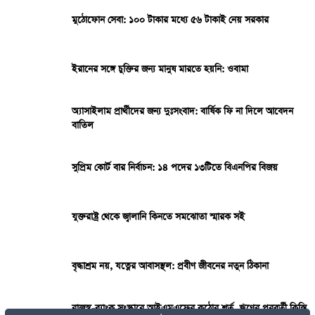
মুঠোফোন সেবা: ১০০ টাকার মধ্যে ৫৬ টাকাই নেয় সরকার
ইরানের সঙ্গে চুক্তির জন্য মানুষ মারতে হয়নি: ওবামা
অ্যাসাইলাম প্রার্থীদের জন্য দুঃসংবাদ: বার্ষিক ফি না দিলে আবেদন
বাতিল
সুপ্রিম কোর্ট বার নির্বাচন: ১৪ পদের ১৩টিতে বিএনপির বিজয়
যুক্তরাষ্ট্র থেকে জ্বালানি কিনতে সমঝোতা স্মারক সই
বৃদ্ধাশ্রম নয়, যত্নের আবাসস্থল: প্রবীণ জীবনের নতুন ঠিকানা
রাজস্ব-ব্যাংক সংস্কারে আইএমএফের কঠোর শর্ত, ঋণের পরবর্তী কিস্তি