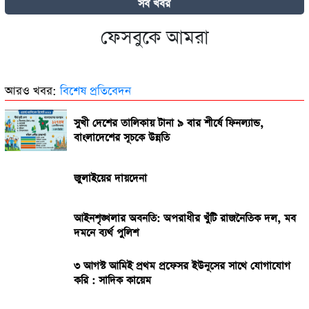
সব খবর
নিয়ে দোটানায় সরকার
ফেসবুকে আমরা
২৭০ বিলিয়ন ডলার! কার কাছে এই বিশাল ক্ষতিপূরণ চাইছে ইরান?
আরও খবর:
বিশেষ প্রতিবেদন
সুখী দেশের তালিকায় টানা ৯ বার শীর্ষে ফিনল্যান্ড,
বাংলাদেশের সূচকে উন্নতি
জুলাইয়ের দায়দেনা
আইনশৃঙ্খলার অবনতি: অপরাধীর খুঁটি রাজনৈতিক দল, মব
দমনে ব্যর্থ পুলিশ
৩ আগস্ট আমিই প্রথম প্রফেসর ইউনূসের সাথে যোগাযোগ
করি : সাদিক কায়েম