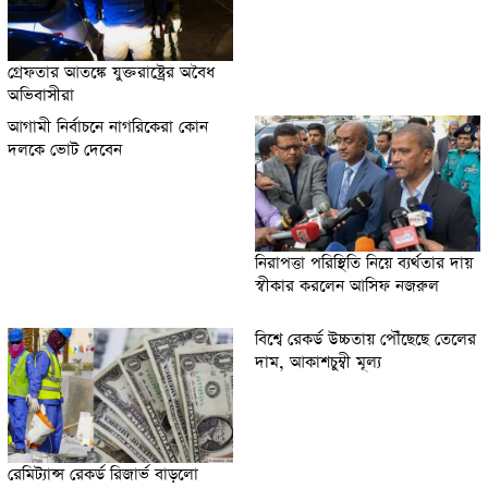
গ্রেফতার আতঙ্কে যুক্তরাষ্ট্রের অবৈধ
অভিবাসীরা
আগামী নির্বাচনে নাগরিকেরা কোন
দলকে ভোট দেবেন
নিরাপত্তা পরিস্থিতি নিয়ে ব্যর্থতার দায়
স্বীকার করলেন আসিফ নজরুল
বিশ্বে রেকর্ড উচ্চতায় পৌঁছেছে তেলের
দাম, আকাশচুম্বী মূল্য
রেমিট্যান্স রেকর্ড রিজার্ভ বাড়লো