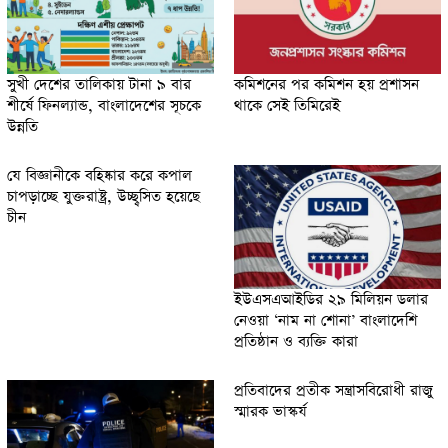
সুখী দেশের তালিকায় টানা ৯ বার
কমিশনের পর কমিশন হয় প্রশাসন
শীর্ষে ফিনল্যান্ড, বাংলাদেশের সূচকে
থাকে সেই তিমিরেই
উন্নতি
যে বিজ্ঞানীকে বহিষ্কার করে কপাল
চাপড়াচ্ছে যুক্তরাষ্ট্র, উচ্ছ্বসিত হয়েছে
চীন
ইউএসএআইডির ২৯ মিলিয়ন ডলার
নেওয়া ‘নাম না শোনা’ বাংলাদেশি
প্রতিষ্ঠান ও ব্যক্তি কারা
প্রতিবাদের প্রতীক সন্ত্রাসবিরোধী রাজু
স্মারক ভাস্কর্য