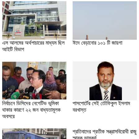
এস আলমের অর্থপাচারের মাধ্যম ছিল
ঈদে বেড়ানোর ১০১ টি জায়গা
আইটি বিভাগ
নির্বাচনে ডিসিদের নেগেটিভ ভূমিকা
পাসপোর্টের সেই তৌফিকুল ইসলাম
থাকার কারণে ২২ জন বাধ্যতামূলক
বরখাস্ত
অবসরে
প্রতিবাদের প্রতীক সন্ত্রাসবিরোধী রাজু
স্মারক ভাস্কর্য