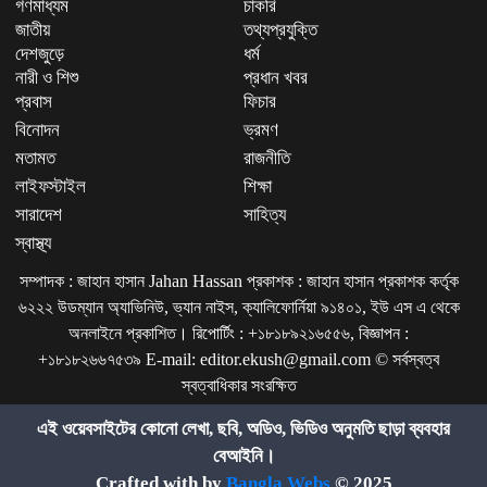
গণমাধ্যম
চাকরি
জাতীয়
তথ্যপ্রযুক্তি
দেশজুড়ে
ধর্ম
নারী ও শিশু
প্রধান খবর
প্রবাস
ফিচার
বিনোদন
ভ্রমণ
মতামত
রাজনীতি
লাইফস্টাইল
শিক্ষা
সারাদেশ
সাহিত্য
স্বাস্থ্য
সম্পাদক : জাহান হাসান Jahan Hassan প্রকাশক : জাহান হাসান প্রকাশক কর্তৃক
৬২২২ উডম্যান অ্যাভিনিউ, ভ্যান নাইস, ক্যালিফোর্নিয়া ৯১৪০১, ইউ এস এ থেকে
অনলাইনে প্রকাশিত। রিপোর্টিং : +১৮১৮৯২১৬৫৫৬, বিজ্ঞাপন :
+১৮১৮২৬৬৭৫৩৯ E-mail: editor.ekush@gmail.com © সর্বস্বত্ব
স্বত্বাধিকার সংরক্ষিত
এই ওয়েবসাইটের কোনো লেখা, ছবি, অডিও, ভিডিও অনুমতি ছাড়া ব্যবহার
বেআইনি।
Crafted with by
Bangla Webs
© 2025