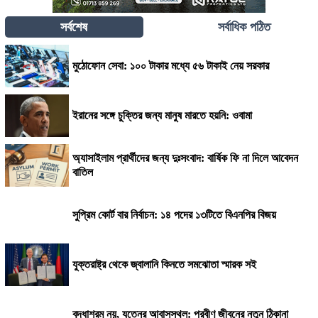
সর্বশেষ
সর্বাধিক পঠিত
মুঠোফোন সেবা: ১০০ টাকার মধ্যে ৫৬ টাকাই নেয় সরকার
ইরানের সঙ্গে চুক্তির জন্য মানুষ মারতে হয়নি: ওবামা
অ্যাসাইলাম প্রার্থীদের জন্য দুঃসংবাদ: বার্ষিক ফি না দিলে আবেদন
বাতিল
সুপ্রিম কোর্ট বার নির্বাচন: ১৪ পদের ১৩টিতে বিএনপির বিজয়
যুক্তরাষ্ট্র থেকে জ্বালানি কিনতে সমঝোতা স্মারক সই
বৃদ্ধাশ্রম নয়, যত্নের আবাসস্থল: প্রবীণ জীবনের নতুন ঠিকানা