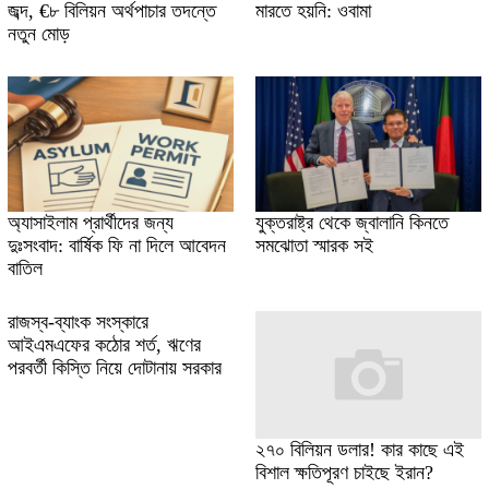
জব্দ, €৮ বিলিয়ন অর্থপাচার তদন্তে
মারতে হয়নি: ওবামা
নতুন মোড়
অ্যাসাইলাম প্রার্থীদের জন্য
যুক্তরাষ্ট্র থেকে জ্বালানি কিনতে
দুঃসংবাদ: বার্ষিক ফি না দিলে আবেদন
সমঝোতা স্মারক সই
বাতিল
রাজস্ব-ব্যাংক সংস্কারে
আইএমএফের কঠোর শর্ত, ঋণের
পরবর্তী কিস্তি নিয়ে দোটানায় সরকার
২৭০ বিলিয়ন ডলার! কার কাছে এই
বিশাল ক্ষতিপূরণ চাইছে ইরান?