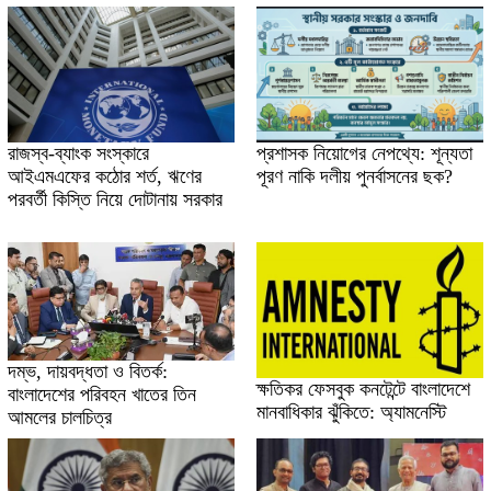
রাজস্ব-ব্যাংক সংস্কারে
প্রশাসক নিয়োগের নেপথ্যে: শূন্যতা
আইএমএফের কঠোর শর্ত, ঋণের
পূরণ নাকি দলীয় পুনর্বাসনের ছক?
পরবর্তী কিস্তি নিয়ে দোটানায় সরকার
দম্ভ, দায়বদ্ধতা ও বিতর্ক:
ক্ষতিকর ফেসবুক কনটেন্টে বাংলাদেশে
বাংলাদেশের পরিবহন খাতের তিন
মানবাধিকার ঝুঁকিতে: অ্যামনেস্টি
আমলের চালচিত্র