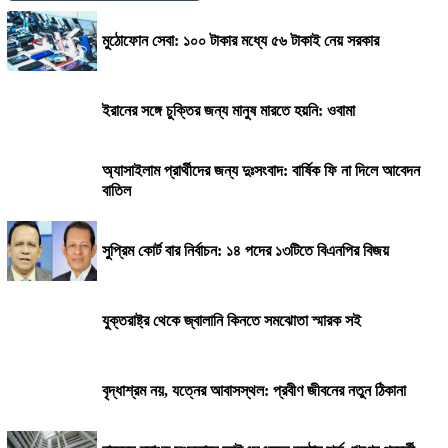
মুঠোফোন সেবা: ১০০ টাকার মধ্যে ৫৬ টাকাই নেয় সরকার
ইরানের সঙ্গে চুক্তির জন্য মানুষ মারতে হয়নি: ওবামা
অ্যাসাইলাম প্রার্থীদের জন্য দুঃসংবাদ: বার্ষিক ফি না দিলে আবেদন
বাতিল
সুপ্রিম কোর্ট বার নির্বাচন: ১৪ পদের ১৩টিতে বিএনপির বিজয়
যুক্তরাষ্ট্র থেকে জ্বালানি কিনতে সমঝোতা স্মারক সই
বৃদ্ধাশ্রম নয়, যত্নের আবাসস্থল: প্রবীণ জীবনের নতুন ঠিকানা