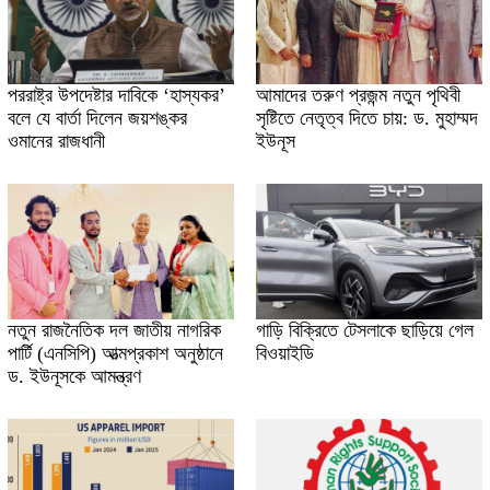
পররাষ্ট্র উপদেষ্টার দাবিকে ‘হাস্যকর’
আমাদের তরুণ প্রজন্ম নতুন পৃথিবী
বলে যে বার্তা দিলেন জয়শঙ্কর
সৃষ্টিতে নেতৃত্ব দিতে চায়: ড. মুহাম্মদ
ওমানের রাজধানী
ইউনূস
নতুন রাজনৈতিক দল জাতীয় নাগরিক
গাড়ি বিক্রিতে টেসলাকে ছাড়িয়ে গেল
পার্টি (এনসিপি) আত্মপ্রকাশ অনুষ্ঠানে
বিওয়াইডি
ড. ইউনূসকে আমন্ত্রণ