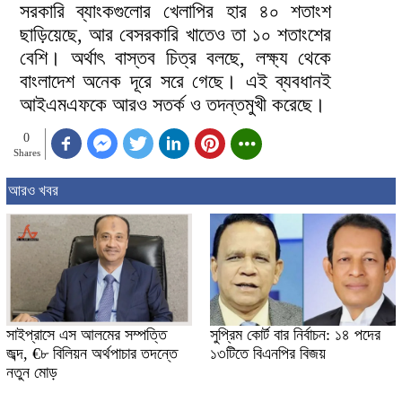
সরকারি ব্যাংকগুলোর খেলাপির হার ৪০ শতাংশ
ছাড়িয়েছে, আর বেসরকারি খাতেও তা ১০ শতাংশের
বেশি। অর্থাৎ বাস্তব চিত্র বলছে, লক্ষ্য থেকে
বাংলাদেশ অনেক দূরে সরে গেছে। এই ব্যবধানই
আইএমএফকে আরও সতর্ক ও তদন্তমুখী করেছে।
0
Shares
আরও খবর
সাইপ্রাসে এস আলমের সম্পত্তি
সুপ্রিম কোর্ট বার নির্বাচন: ১৪ পদের
জব্দ, €৮ বিলিয়ন অর্থপাচার তদন্তে
১৩টিতে বিএনপির বিজয়
নতুন মোড়