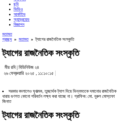
ছবি
ভিডিও
আর্কাইভ
অ্যান্ড্রয়েড
বিজ্ঞাপন
মতামত
প্রচ্ছদ
»
মতামত
»
ট্যাগের রাজনৈতিক সংস্কৃতি
ট্যাগের রাজনৈতিক সংস্কৃতি
মীর রবি | বিডিনিউজ ২৪
২৬ ফেব্রুয়ারি ২০২৫ , ১১:১০:১৫
সরকার বদলালেও ঘৃণাত্মক, তুচ্ছার্থক ট্যাগ দিয়ে ভিন্নমতকে দমানোর রাজনৈতিক
ধারায় গুণগত কোনো পরিবর্তন লক্ষ্য করা যাচ্ছে না। গ্রাফিক: মো. নূরুল মোস্তফা
জিনাত
ট্যাগের রাজনৈতিক সংস্কৃতি