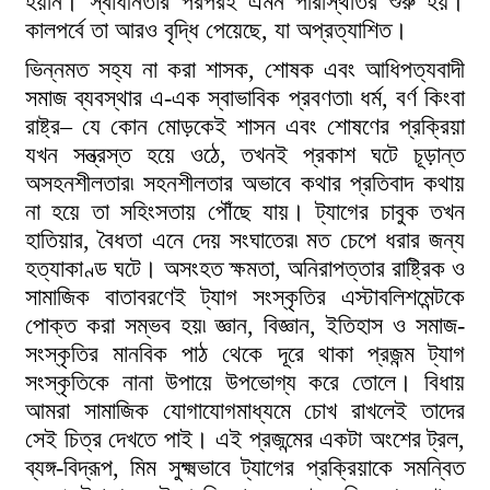
হয়নি। স্বাধীনতার পরপরই এমন পরিস্থিতির শুরু হয়।
কালপর্বে তা আরও বৃদ্ধি পেয়েছে, যা অপ্রত্যাশিত।
ভিন্নমত সহ্য না করা শাসক, শোষক এবং আধিপত্যবাদী
সমাজ ব্যবস্থার এ-এক স্বাভাবিক প্রবণতা৷ ধর্ম, বর্ণ কিংবা
রাষ্ট্র– যে কোন মোড়কেই শাসন এবং শোষণের প্রক্রিয়া
যখন সন্ত্রস্ত হয়ে ওঠে, তখনই প্রকাশ ঘটে চূড়ান্ত
অসহনশীলতার৷ সহনশীলতার অভাবে কথার প্রতিবাদ কথায়
না হয়ে তা সহিংসতায় পৌঁছে যায়। ট্যাগের চাবুক তখন
হাতিয়ার, বৈধতা এনে দেয় সংঘাতের৷ মত চেপে ধরার জন্য
হত্যাকাণ্ড ঘটে। অসংহত ক্ষমতা, অনিরাপত্তার রাষ্ট্রিক ও
সামাজিক বাতাবরণেই ট্যাগ সংস্কৃতির এস্টাবলিশমেন্টকে
পোক্ত করা সম্ভব হয়৷ জ্ঞান, বিজ্ঞান, ইতিহাস ও সমাজ-
সংস্কৃতির মানবিক পাঠ থেকে দূরে থাকা প্রজন্ম ট্যাগ
সংস্কৃতিকে নানা উপায়ে উপভোগ্য করে তোলে। বিধায়
আমরা সামাজিক যোগাযোগমাধ্যমে চোখ রাখলেই তাদের
সেই চিত্র দেখতে পাই। এই প্রজন্মের একটা অংশের ট্রল,
ব্যঙ্গ-বিদ্রূপ, মিম সুক্ষ্মভাবে ট্যাগের প্রক্রিয়াকে সমন্বিত