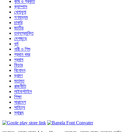
কৃষি ও প্রকৃতি
ক্যাম্পাস
খেলাধুলা
গণমাধ্যম
চাকরি
জাতীয়
তথ্যপ্রযুক্তি
দেশজুড়ে
ধর্ম
নারী ও শিশু
প্রধান খবর
প্রবাস
ফিচার
বিনোদন
ভ্রমণ
মতামত
রাজনীতি
লাইফস্টাইল
শিক্ষা
সারাদেশ
সাহিত্য
স্বাস্থ্য