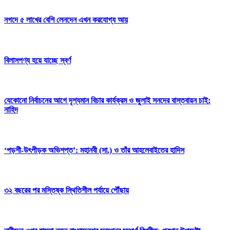
নগদে ৫ লাখের বেশি লেনদেন এখন করযোগ্য আয়
বিলাসপণ্য হয়ে যাচ্ছে স্বর্ণ
যেকোনো নির্বাচনের আগে দৃশ্যমান বিচার কার্যক্রম ও জুলাই সনদের বাস্তবায়ন চাই:
নাহিদ
‘পড়শী-উৎপীড়ক অভিশপ্ত’: মহানবী (সা.) ও তাঁর আহলেবাইতের হাদিস
৩২ বছরের পর মস্তিষ্ক স্থিতিশীল পর্যায়ে পৌঁছায়