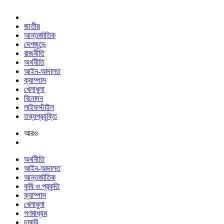
জাতীয়
আন্তর্জাতিক
দেশজুড়ে
রাজনীতি
অর্থনীতি
আইন-আদালত
ক্যাম্পাস
খেলাধুলা
বিনোদন
লাইফস্টাইল
তথ্যপ্রযুক্তি
আরও
অর্থনীতি
আইন-আদালত
আন্তর্জাতিক
কৃষি ও প্রকৃতি
ক্যাম্পাস
খেলাধুলা
গণমাধ্যম
চাকরি