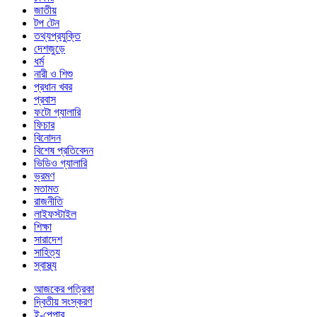
জাতীয়
টপ টেন
তথ্যপ্রযুক্তি
দেশজুড়ে
ধর্ম
নারী ও শিশু
প্রধান খবর
প্রবাস
ফটো গ্যালারি
ফিচার
বিনোদন
বিশেষ প্রতিবেদন
ভিডিও গ্যালারি
ভ্রমণ
মতামত
রাজনীতি
লাইফস্টাইল
শিক্ষা
সারাদেশ
সাহিত্য
স্বাস্থ্য
আজকের পত্রিকা
দ্বিতীয় সংস্করণ
ই-পেপার