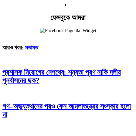
ফেসবুকে আমরা
আরও খবর:
মতামত
প্রশাসক নিয়োগের নেপথ্যে: শূন্যতা পূরণ নাকি দলীয়
পুনর্বাসনের ছক?
গণ–অভ্যুত্থানের পরও কেন আমলাতন্ত্রের সংস্কার হলো
না