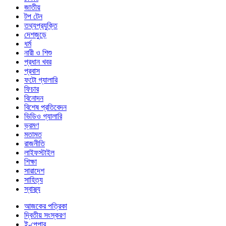
জাতীয়
টপ টেন
তথ্যপ্রযুক্তি
দেশজুড়ে
ধর্ম
নারী ও শিশু
প্রধান খবর
প্রবাস
ফটো গ্যালারি
ফিচার
বিনোদন
বিশেষ প্রতিবেদন
ভিডিও গ্যালারি
ভ্রমণ
মতামত
রাজনীতি
লাইফস্টাইল
শিক্ষা
সারাদেশ
সাহিত্য
স্বাস্থ্য
আজকের পত্রিকা
দ্বিতীয় সংস্করণ
ই-পেপার