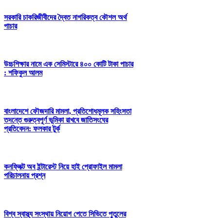
সরকারি চাকরিজীবীদের দ্বৈত নাগরিকত্ব কৌশল অর্থ
পাচার
উচ্চশিক্ষার নামে এক সেমিস্টারে ৪০০ কোটি টাকা পাচার
: শফিকুল আলম
বাংলাদেশে ফৌজদারি মামলা, প্রতিশোধমূলক সহিংসতা
তদন্তে গুরুত্বপূর্ণ ভূমিকা রাখবে জাতিসংঘের
প্রতিবেদন: ফলকার টুর্ক
কনফ্লিক্ট অব ইন্টারেস্ট নিয়ে হাই প্রোফাইল মামলা
পরিচালনায় প্রশ্ন
বিশ্ব স্বাস্থ্য সংস্থায় নিয়োগ পেতে সিভিতে পুতুলের