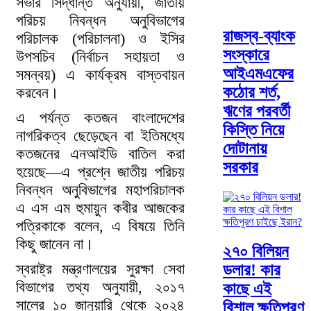
সভার সিদ্ধান্ত অনুযায়ী, জাতীয়
পরিচয় নিবন্ধন অনুবিভাগের
রাজস্ব-ব্যাংক
পরিচালক (পরিচালনা) ও ইসির
সংস্কারে
উপসচিব (নির্বাচন সহায়তা ও
আইএমএফের
সমন্বয়) এ কার্যক্রম বাস্তবায়ন
কঠোর শর্ত,
করবেন।
ঋণের পরবর্তী
এ পর্যন্ত কতজন বাংলাদেশের
কিস্তি নিয়ে
নাগরিকত্ব ছেড়েছেন বা ইতিমধ্যে
দোটানায়
কতজনের এনআইডি বাতিল করা
সরকার
হয়েছে—এ প্রশ্নে জাতীয় পরিচয়
নিবন্ধন অনুবিভাগের মহাপরিচালক
এ এস এম হুমায়ুন কবীর আজকের
পত্রিকাকে বলেন, এ বিষয়ে তিনি
কিছু জানেন না।
২৭০ বিলিয়ন
স্বরাষ্ট্র মন্ত্রণালয়ের সুরক্ষা সেবা
ডলার! কার
বিভাগের তথ্য অনুযায়ী, ২০১৭
কাছে এই
সালের ১০ জানুয়ারি থেকে ২০২৪
বিশাল ক্ষতিপূরণ