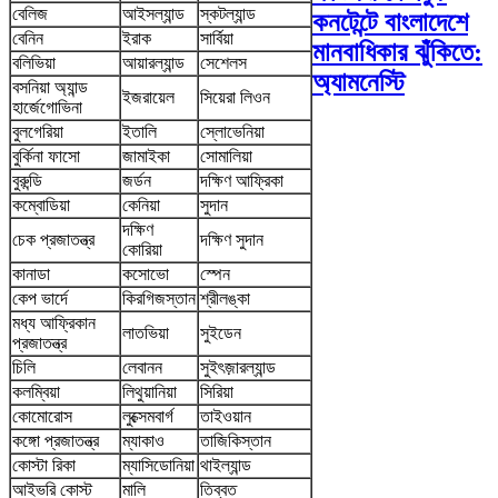
বেলিজ
আইসল্যান্ড
স্কটল্যান্ড
কনটেন্টে বাংলাদেশে
বেনিন
ইরাক
সার্বিয়া
মানবাধিকার ঝুঁকিতে:
বলিভিয়া
আয়ারল্যান্ড
সেশেলস
অ্যামনেস্টি
বসনিয়া অ্যান্ড
ইজরায়েল
সিয়েরা লিওন
হার্জেগোভিনা
বুলগেরিয়া
ইতালি
স্লোভেনিয়া
বুর্কিনা ফাসো
জামাইকা
সোমালিয়া
বুরুন্ডি
জর্ডন
দক্ষিণ আফ্রিকা
কম্বোডিয়া
কেনিয়া
সুদান
দক্ষিণ
চেক প্রজাতন্ত্র
দক্ষিণ সুদান
কোরিয়া
কানাডা
কসোভো
স্পেন
কেপ ভার্দে
কিরগিজস্তান
শ্রীলঙ্কা
মধ্য আফ্রিকান
লাতভিয়া
সুইডেন
প্রজাতন্ত্র
চিলি
লেবানন
সুইৎজ়ারল্যান্ড
কলম্বিয়া
লিথুয়ানিয়া
সিরিয়া
কোমোরোস
লুক্সেমবার্গ
তাইওয়ান
কঙ্গো প্রজাতন্ত্র
ম্যাকাও
তাজিকিস্তান
কোস্টা রিকা
ম্যাসিডোনিয়া
থাইল্যান্ড
আইভরি কোস্ট
মালি
তিব্বত