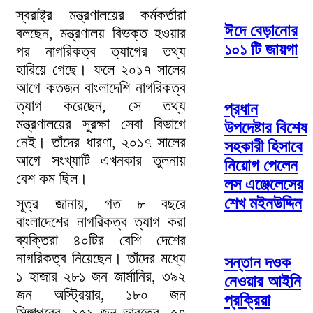
স্বরাষ্ট্র মন্ত্রণালয়ের কর্মকর্তারা
ঈদে বেড়ানোর
বলছেন, মন্ত্রণালয় বিভক্ত হওয়ার
১০১ টি জায়গা
পর নাগরিকত্ব ত্যাগের তথ্য
হারিয়ে গেছে। ফলে ২০১৭ সালের
আগে কতজন বাংলাদেশি নাগরিকত্ব
ত্যাগ করেছেন, সে তথ্য
প্রধান
মন্ত্রণালয়ের সুরক্ষা সেবা বিভাগে
উপদেষ্টার বিশেষ
নেই। তাঁদের ধারণা, ২০১৭ সালের
সহকারী হিসাবে
আগে সংখ্যাটি এখনকার তুলনায়
নিয়োগ পেলেন
বেশ কম ছিল।
লস এঞ্জেলেসের
শেখ মইনউদ্দিন
সূত্র জানায়, গত ৮ বছরে
বাংলাদেশের নাগরিকত্ব ত্যাগ করা
ব্যক্তিরা ৪০টির বেশি দেশের
নাগরিকত্ব নিয়েছেন। তাঁদের মধ্যে
সন্তান দওক
১ হাজার ২৮১ জন জার্মানির, ৩৯২
নেওয়ার আইনি
জন অস্ট্রিয়ার, ১৮০ জন
প্রক্রিয়া
সিঙ্গাপুরের, ১৫১ জন ভারতের, ৫৭