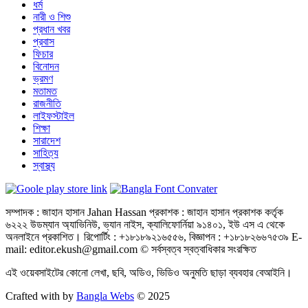
ধর্ম
নারী ও শিশু
প্রধান খবর
প্রবাস
ফিচার
বিনোদন
ভ্রমণ
মতামত
রাজনীতি
লাইফস্টাইল
শিক্ষা
সারাদেশ
সাহিত্য
স্বাস্থ্য
সম্পাদক : জাহান হাসান Jahan Hassan প্রকাশক : জাহান হাসান প্রকাশক কর্তৃক
৬২২২ উডম্যান অ্যাভিনিউ, ভ্যান নাইস, ক্যালিফোর্নিয়া ৯১৪০১, ইউ এস এ থেকে
অনলাইনে প্রকাশিত। রিপোর্টিং : +১৮১৮৯২১৬৫৫৬, বিজ্ঞাপন : +১৮১৮২৬৬৭৫৩৯ E-
mail: editor.ekush@gmail.com © সর্বস্বত্ব স্বত্বাধিকার সংরক্ষিত
এই ওয়েবসাইটের কোনো লেখা, ছবি, অডিও, ভিডিও অনুমতি ছাড়া ব্যবহার বেআইনি।
Crafted with by
Bangla Webs
© 2025