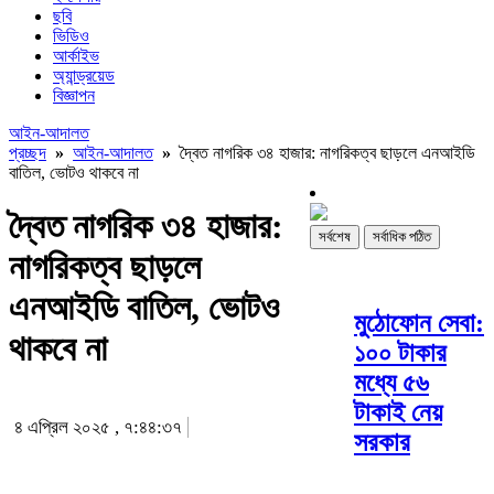
ছবি
ভিডিও
আর্কাইভ
অ্যান্ড্রয়েড
বিজ্ঞাপন
আইন-আদালত
প্রচ্ছদ
»
আইন-আদালত
»
দ্বৈত নাগরিক ৩৪ হাজার: নাগরিকত্ব ছাড়লে এনআইডি
বাতিল, ভোটও থাকবে না
দ্বৈত নাগরিক ৩৪ হাজার:
সর্বশেষ
সর্বাধিক পঠিত
নাগরিকত্ব ছাড়লে
এনআইডি বাতিল, ভোটও
মুঠোফোন সেবা:
থাকবে না
১০০ টাকার
মধ্যে ৫৬
টাকাই নেয়
৪ এপ্রিল ২০২৫ , ৭:৪৪:৩৭
সরকার