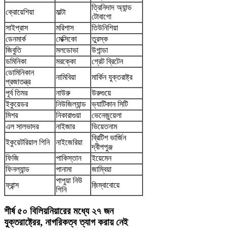
ত্রিনিদাদ অ্যান্ড
ক্রোয়েশিয়া
মাল্টা
টোবাগো
সাইপ্রাস
মরিশাস
তিউনিশিয়া
ডেনমার্ক
মেক্সিকো
তুরস্ক
জিবুতি
মলডোভা
উগান্ডা
ডমিনিকা
মরক্কো
গ্রেট ব্রিটেন
ডোমিনিকান
নামিবিয়া
মার্কিন যুক্তরাষ্ট্র
প্রজাতন্ত্র
পূর্ব তিমর
নাউরু
উরুগুয়ে
ইকুয়েডর
নিউজিল্যান্ড
ভ্যাটিকান সিটি
মিশর
নিকারাগুয়া
ভেনেজ়ুয়েলা
এল সালভাদর
নাইজার
ভিয়েতনাম
ব্রিটিশ ভার্জিন
ইকুয়েটরিয়াল গিনি
নাইজেরিয়া
দ্বীপপুঞ্জ
ফিজি
পাকিস্তান
ইয়েমেন
ফিনল্যান্ড
পানামা
জাম্বিয়া
পাপুয়া নিউ
ফ্রান্স
জ়িম্বাবোয়ে
গিনি
শীর্ষ ৫০ বিলিয়নিয়ারের মধ্যে ২৭ জন
যুক্তরাষ্ট্রের, নাগরিকত্ব ত্যাগ করায় নেই