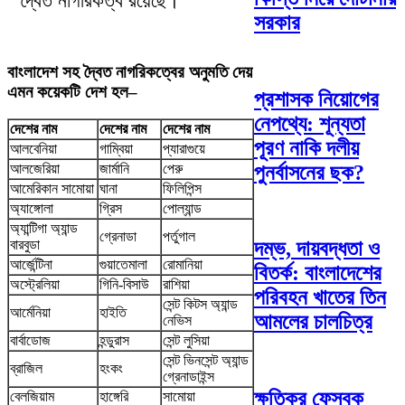
দ্বৈত নাগরিকত্ব রয়েছে।
সরকার
বাংলাদেশ সহ দ্বৈত নাগরিকত্বের অনুমতি দেয়
এমন কয়েকটি দেশ হল–
প্রশাসক নিয়োগের
নেপথ্যে: শূন্যতা
দেশের নাম
দেশের নাম
দেশের নাম
পূরণ নাকি দলীয়
আলবেনিয়া
গাম্বিয়া
প্যারাগুয়ে
পুনর্বাসনের ছক?
আলজেরিয়া
জার্মানি
পেরু
আমেরিকান সামোয়া
ঘানা
ফিলিপিন্স
অ্যাঙ্গোলা
গ্রিস
পোল্যান্ড
অ্যান্টিগা অ্যান্ড
গ্রেনাডা
পর্তুগাল
বারবুডা
দম্ভ, দায়বদ্ধতা ও
আর্জেন্টিনা
গুয়াতেমালা
রোমানিয়া
বিতর্ক: বাংলাদেশের
অস্ট্রেলিয়া
গিনি-বিসাউ
রাশিয়া
পরিবহন খাতের তিন
সেন্ট কিটস অ্যান্ড
আর্মেনিয়া
হাইতি
আমলের চালচিত্র
নেভিস
বার্বাডোজ
হন্ডুরাস
সেন্ট লুসিয়া
সেন্ট ভিনসেন্ট অ্যান্ড
ব্রাজিল
হংকং
গ্রেনাডাইন্স
ক্ষতিকর ফেসবুক
বেলজিয়াম
হাঙ্গেরি
সামোয়া