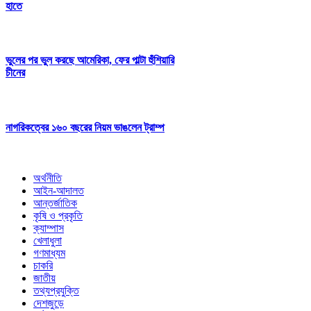
হাতে
ভুলের পর ভুল করছে আমেরিকা, ফের পাল্টা হুঁশিয়ারি
চীনের
নাগরিকত্বের ১৬০ বছরের নিয়ম ভাঙলেন ট্রাম্প
অর্থনীতি
আইন-আদালত
আন্তর্জাতিক
কৃষি ও প্রকৃতি
ক্যাম্পাস
খেলাধুলা
গণমাধ্যম
চাকরি
জাতীয়
তথ্যপ্রযুক্তি
দেশজুড়ে