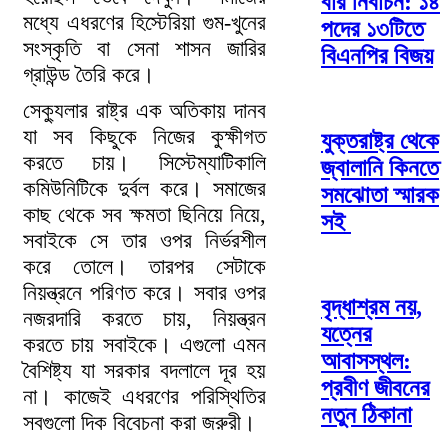
বার নির্বাচন: ১৪
মধ্যে এধরণের হিস্টেরিয়া গুম-খুনের
পদের ১৩টিতে
সংস্কৃতি বা সেনা শাসন জারির
বিএনপির বিজয়
গ্রাউন্ড তৈরি করে।
সেক্যুলার রাষ্ট্র এক অতিকায় দানব
যা সব কিছুকে নিজের কুক্ষীগত
যুক্তরাষ্ট্র থেকে
করতে চায়। সিস্টেম্যাটিকালি
জ্বালানি কিনতে
কমিউনিটিকে দুর্বল করে। সমাজের
সমঝোতা স্মারক
কাছ থেকে সব ক্ষমতা ছিনিয়ে নিয়ে,
সই
সবাইকে সে তার ওপর নির্ভরশীল
করে তোলে। তারপর সেটাকে
নিয়ন্ত্রনে পরিণত করে। সবার ওপর
বৃদ্ধাশ্রম নয়,
নজরদারি করতে চায়, নিয়ন্ত্রন
যত্নের
করতে চায় সবাইকে। এগুলো এমন
আবাসস্থল:
বৈশিষ্ট্য যা সরকার বদলালে দূর হয়
প্রবীণ জীবনের
না। কাজেই এধরণের পরিস্থিতির
নতুন ঠিকানা
সবগুলো দিক বিবেচনা করা জরুরী।