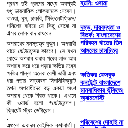
হয়নি: ওবামা
প্রথম দুই গ্রুপের মধ্যে অবশ্যই
শুধু ডায়নামিক লোকজনকে নেবেন।
খাওয়া, ঘুম, চাকরি, টিভি/নেটফ্লিক্স/
গসিপের বাইরে যে কিছু বোঝে না
দম্ভ, দায়বদ্ধতা ও
ঐসব লোক বাদ রাখবেন।
বিতর্ক: বাংলাদেশের
পরিবহন খাতের তিন
অপরাধের মনস্তত্ত্ব বুঝুন। অপরাধী
আমলের চালচিত্র
থামে ডেটারেন্সের কারণে। সে যখন
বোঝে অপরাধ করার পরের লাভ আর
অপরাধ করে ধরে পড়ার ক্ষতির মধ্যে
ক্ষতির পাল্লা অনেক বেশী ভারী এবং
ক্ষতিকর ফেসবুক
ধরা পড়ার সম্ভাবনা সিগনিফিক্যান্ট
কনটেন্টে বাংলাদেশে
তখন অপরাধীদের বড় একটা অংশ
মানবাধিকার ঝুঁকিতে:
অপরাধ থেকে বিরত থাকে। এখানে
অ্যামনেস্টি
কী ওয়ার্ড হলো *ডেটারেন্স*।
ক্রিয়েট স্ট্রং ডেটারেন্স।
.
পরিবেশের দোহাই না
এগুলো একদম বেইসিক কথাবার্তা।