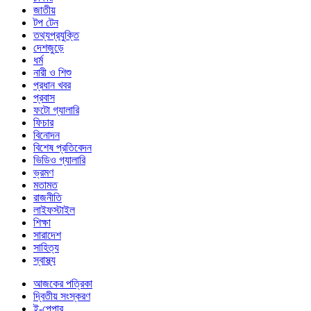
জাতীয়
টপ টেন
তথ্যপ্রযুক্তি
দেশজুড়ে
ধর্ম
নারী ও শিশু
প্রধান খবর
প্রবাস
ফটো গ্যালারি
ফিচার
বিনোদন
বিশেষ প্রতিবেদন
ভিডিও গ্যালারি
ভ্রমণ
মতামত
রাজনীতি
লাইফস্টাইল
শিক্ষা
সারাদেশ
সাহিত্য
স্বাস্থ্য
আজকের পত্রিকা
দ্বিতীয় সংস্করণ
ই-পেপার