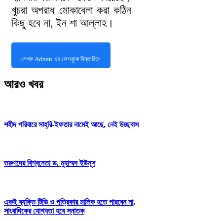
খুচরা অপরাধ মোকাবেলা করা কঠিন
কিছু হবে না, ইন শা আল্লাহ।
লেখক Adnan এর ফেসবুকে বিস্তারিত:
আরও খবর
শহীদ পরিবারে সাহ্‌রি-ইফতার নামেই আছে, নেই উচ্ছ্বাস
তরুণদের বিশ্বনেতা ড. মুহাম্মদ ইউনূস
একই ব্যক্তি টিভি ও পত্রিকার মালিক হতে পারবেন না,
সাংবাদিকের যোগ্যতা হবে স্নাতক