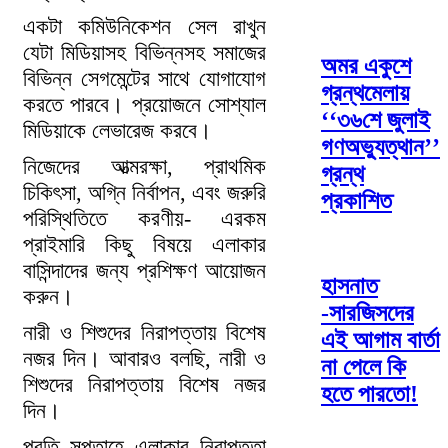
একটা কমিউনিকেশন সেল রাখুন
যেটা মিডিয়াসহ বিভিন্নসহ সমাজের
অমর একুশে
বিভিন্ন সেগমেন্টের সাথে যোগাযোগ
গ্রন্থমেলায়
করতে পারবে। প্রয়োজনে সোশ্যাল
‘‘৩৬শে জুলাই
মিডিয়াকে লেভারেজ করবে।
গণঅভ্যুত্থান’’
নিজেদের আত্মরক্ষা, প্রাথমিক
গ্রন্থ
চিকিৎসা, অগ্নি নির্বাপন, এবং জরুরি
প্রকাশিত
পরিস্থিতিতে করণীয়- এরকম
প্রাইমারি কিছু বিষয়ে এলাকার
বাসিন্দাদের জন্য প্রশিক্ষণ আয়োজন
হাসনাত
করুন।
-সারজিসদের
নারী ও শিশুদের নিরাপত্তায় বিশেষ
এই আগাম বার্তা
নজর দিন। আবারও বলছি, নারী ও
না পেলে কি
শিশুদের নিরাপত্তায় বিশেষ নজর
হতে পারতো!
দিন।
প্রতি সপ্তাহে এলাকার নিরাপত্তা