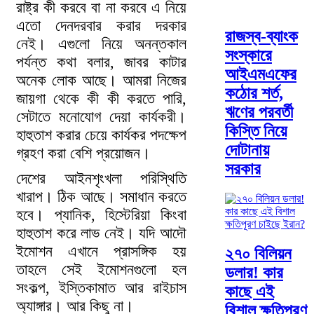
রাষ্ট্র কী করবে বা না করবে এ নিয়ে
এতো দেনদরবার করার দরকার
রাজস্ব-ব্যাংক
নেই। এগুলো নিয়ে অনন্তকাল
সংস্কারে
পর্যন্ত কথা বলার, জাবর কাটার
আইএমএফের
অনেক লোক আছে। আমরা নিজের
কঠোর শর্ত,
জায়গা থেকে কী কী করতে পারি,
ঋণের পরবর্তী
সেটাতে মনোযোগ দেয়া কার্যকরী।
কিস্তি নিয়ে
হাহুতাশ করার চেয়ে কার্যকর পদক্ষেপ
দোটানায়
গ্রহণ করা বেশি প্রয়োজন।
সরকার
দেশের আইনশৃংখলা পরিস্থিতি
খারাপ। ঠিক আছে। সমাধান করতে
হবে। প্যানিক, হিস্টেরিয়া কিংবা
হাহুতাশ করে লাভ নেই। যদি আদৌ
ইমোশন এখানে প্রাসঙ্গিক হয়
২৭০ বিলিয়ন
তাহলে সেই ইমোশনগুলো হল
ডলার! কার
সংকল্প, ইস্তিকামাত আর রাইচাস
কাছে এই
অ্যাঙ্গার। আর কিছু না।
বিশাল ক্ষতিপূরণ