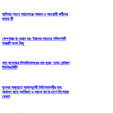
হাসিনার পতনে গ্রামেগঞ্জে প্রভাব ও আওয়ামী কর্মীদের
ভাবনা কী
ক্ষেপণাস্ত্র বা ড্রোন নয়: ইরানের সবচেয়ে শক্তিশালী
অস্ত্রটি অন্য কিছু
সাত কলেজের বিশ্ববিদ্যালয়ের নাম হচ্ছে ‘ঢাকা সেন্ট্রাল
ইউনিভার্সিটি’
যুদ্ধের অজুহাতে আকাশচুম্বী নির্মাণসামগ্রীর দাম;
আবাসন খাতে স্থবিরতা ও ব্যাংক ঋণের চাপে দিশেহারা
ক্রেতা