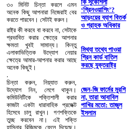
কি সুকৌশলী
৩০ মিনিট চিন্তা করলে এমন
‘গ্রিনওয়াশিং’?
অনেক কিছু আপনারা নিজেরাই বের
আড়ংয়ের ব্যাগ বিতর্ক
করতে পারবেন। সেটাই করুন।
ও গ্রাহক অধিকার
রাষ্ট্র কী করবে বা করবে না, সেটাকে
প্রভাবিত করার ক্ষেত্রে আপনার
ক্ষমতা খুবই সামান্য। কিন্তু
মিথ্যা তথ্যে পাওয়া
এলাকাভিত্তিক উদ্যোগ নেয়ার
গ্রিন কার্ড বাতিল
ক্ষেত্রে আমার-আপনার করার আছে
করছে যুক্তরাষ্ট্র
অনেক কিছুই।
.
চিন্তা করুন, নিয়্যাত করুন,
জেন-জি ফার্মের মুরগি
উদ্যোগ নিন, লেগে থাকুন।
না, তারা আবাবিল
কমিউনিটিকে শক্তিশালী করার
কাজটা একটা ধারাবাহিক প্রজেক্ট
পাখির মতো: তাজুল
হিসেবে চালু রাখুন। গণশক্তিকে
ইসলাম
তুচ্ছ করবেন না। এই শক্তি
হাসিনার রিজিমকে ফেলে দিয়েছে।