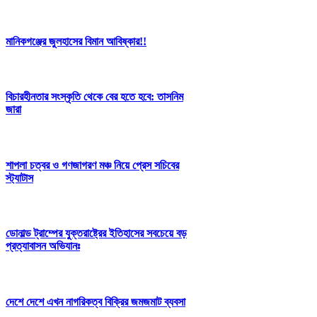
মানিকগঞ্জের জুলহাসের বিমান আবিষ্কার!!
বিচারহীনতার সংস্কৃতি থেকে বের হতে হবে: তাসনিম
জারা
শাপলা চত্বর ও গণজাগরণ মঞ্চ নিয়ে প্রেস সচিবের
স্ট্যাটাস
ডোনাল্ড ট্রাম্পের যুক্তরাষ্ট্রের ইতিহাসের সবচেয়ে বড়
প্রত্যাবাসন অভিযানঃ
দেশে দেশে এখন নাগরিকত্ব বিক্রির জমজমাট ব্যবসা