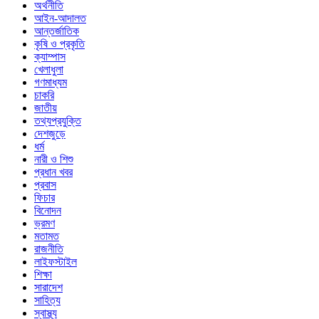
অর্থনীতি
আইন-আদালত
আন্তর্জাতিক
কৃষি ও প্রকৃতি
ক্যাম্পাস
খেলাধুলা
গণমাধ্যম
চাকরি
জাতীয়
তথ্যপ্রযুক্তি
দেশজুড়ে
ধর্ম
নারী ও শিশু
প্রধান খবর
প্রবাস
ফিচার
বিনোদন
ভ্রমণ
মতামত
রাজনীতি
লাইফস্টাইল
শিক্ষা
সারাদেশ
সাহিত্য
স্বাস্থ্য