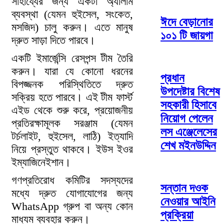
সাহায্যের জন্য একটা অ্যালার্ম
ব্যবস্থা (যেমন হুইসেল, সংকেত,
ঈদে বেড়ানোর
মসজিদ) চালু করুন। এতে মানুষ
১০১ টি জায়গা
দ্রুত সাড়া দিতে পারবে।
একটি ইমার্জেন্সি রেসপন্স টীম তৈরি
করুন। যারা যে কোনো ধরনের
প্রধান
বিপজ্জনক পরিস্থিতিতে দ্রুত
উপদেষ্টার বিশেষ
সক্রিয় হতে পারবে। এই টীম ফার্স্ট
সহকারী হিসাবে
এইড থেকে শুরু করে, প্রয়োজনীয়
নিয়োগ পেলেন
প্রতিরক্ষামূলক সরঞ্জাম (যেমন
লস এঞ্জেলেসের
টর্চলাইট, হুইসেল, লাঠি) ইত্যাদি
শেখ মইনউদ্দিন
নিয়ে প্রস্তুত থাকবে। ইউস ইওর
ইম্যাজিনেইশান।
গণপ্রতিরোধ কমিটির সদস্যদের
সন্তান দওক
মধ্যে দ্রুত যোগাযোগের জন্য
নেওয়ার আইনি
WhatsApp গ্রুপ বা অন্য কোন
প্রক্রিয়া
মাধ্যম ব্যবহার করুন।