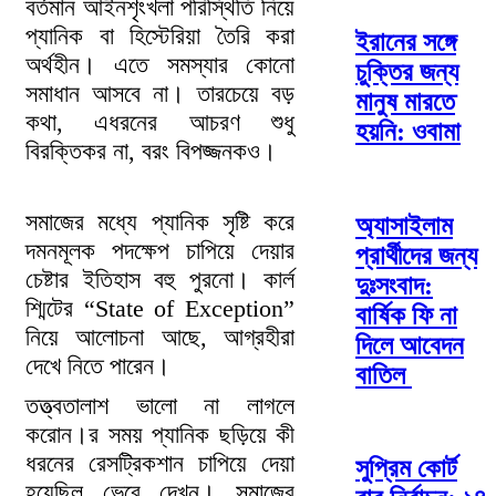
বর্তমান আইনশৃংখলা পরিস্থিতি নিয়ে
প্যানিক বা হিস্টেরিয়া তৈরি করা
ইরানের সঙ্গে
অর্থহীন। এতে সমস্যার কোনো
চুক্তির জন্য
সমাধান আসবে না। তারচেয়ে বড়
মানুষ মারতে
কথা, এধরনের আচরণ শুধু
হয়নি: ওবামা
বিরক্তিকর না, বরং বিপজ্জনকও।
সমাজের মধ্যে প্যানিক সৃষ্টি করে
অ্যাসাইলাম
দমনমূলক পদক্ষেপ চাপিয়ে দেয়ার
প্রার্থীদের জন্য
চেষ্টার ইতিহাস বহু পুরনো। কার্ল
দুঃসংবাদ:
শ্মিটের “State of Exception”
বার্ষিক ফি না
নিয়ে আলোচনা আছে, আগ্রহীরা
দিলে আবেদন
দেখে নিতে পারেন।
বাতিল
তত্ত্বতালাশ ভালো না লাগলে
করোন।র সময় প্যানিক ছড়িয়ে কী
ধরনের রেসট্রিকশান চাপিয়ে দেয়া
সুপ্রিম কোর্ট
হয়েছিল ভেবে দেখুন। সমাজের