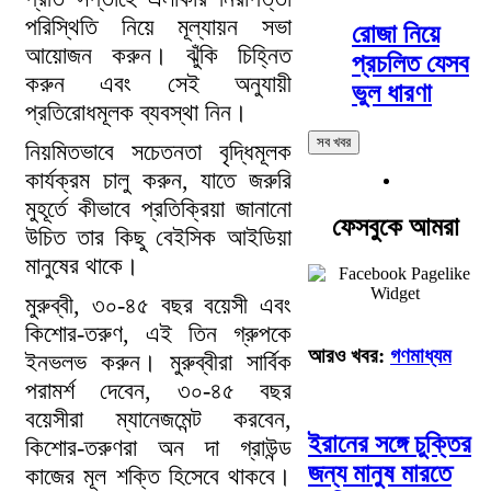
পরিস্থিতি নিয়ে মূল্যায়ন সভা
রোজা নিয়ে
আয়োজন করুন। ঝুঁকি চিহ্নিত
প্রচলিত যেসব
করুন এবং সেই অনুযায়ী
ভুল ধারণা
প্রতিরোধমূলক ব্যবস্থা নিন।
সব খবর
নিয়মিতভাবে সচেতনতা বৃদ্ধিমূলক
কার্যক্রম চালু করুন, যাতে জরুরি
মুহূর্তে কীভাবে প্রতিক্রিয়া জানানো
ফেসবুকে আমরা
উচিত তার কিছু বেইসিক আইডিয়া
মানুষের থাকে।
মুরুব্বী, ৩০-৪৫ বছর বয়েসী এবং
কিশোর-তরুণ, এই তিন গ্রুপকে
আরও খবর:
গণমাধ্যম
ইনভলভ করুন। মুরুব্বীরা সার্বিক
পরামর্শ দেবেন, ৩০-৪৫ বছর
বয়েসীরা ম্যানেজমেন্ট করবেন,
ইরানের সঙ্গে চুক্তির
কিশোর-তরুণরা অন দা গ্রাউন্ড
জন্য মানুষ মারতে
কাজের মূল শক্তি হিসেবে থাকবে।