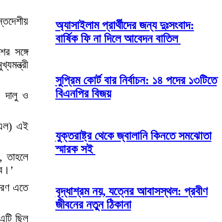
্তদেশীয়
অ্যাসাইলাম প্রার্থীদের জন্য দুঃসংবাদ:
বার্ষিক ফি না দিলে আবেদন বাতিল
ের সঙ্গে
যমন্ত্রী
সুপ্রিম কোর্ট বার নির্বাচন: ১৪ পদের ১৩টিতে
বিএনপির বিজয়
, দালু ও
িএল) এই
যুক্তরাষ্ট্র থেকে জ্বালানি কিনতে সমঝোতা
স্মারক সই
য়, তাহলে
বে।’
ারণ এতে
বৃদ্ধাশ্রম নয়, যত্নের আবাসস্থল: প্রবীণ
জীবনের নতুন ঠিকানা
 এটি ছিল