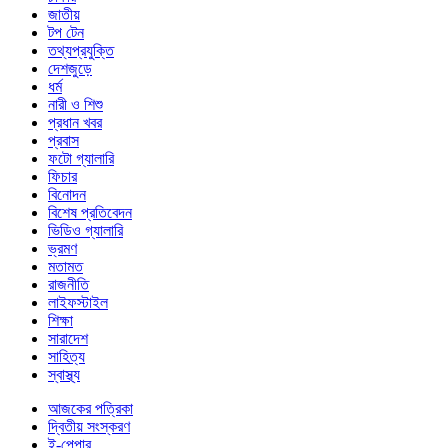
জাতীয়
টপ টেন
তথ্যপ্রযুক্তি
দেশজুড়ে
ধর্ম
নারী ও শিশু
প্রধান খবর
প্রবাস
ফটো গ্যালারি
ফিচার
বিনোদন
বিশেষ প্রতিবেদন
ভিডিও গ্যালারি
ভ্রমণ
মতামত
রাজনীতি
লাইফস্টাইল
শিক্ষা
সারাদেশ
সাহিত্য
স্বাস্থ্য
আজকের পত্রিকা
দ্বিতীয় সংস্করণ
ই-পেপার