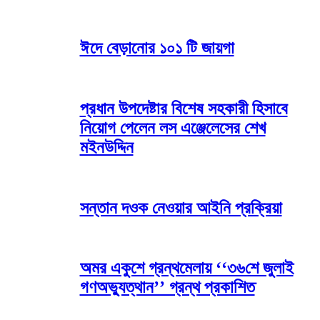
ঈদে বেড়ানোর ১০১ টি জায়গা
প্রধান উপদেষ্টার বিশেষ সহকারী হিসাবে
নিয়োগ পেলেন লস এঞ্জেলেসের শেখ
মইনউদ্দিন
সন্তান দওক নেওয়ার আইনি প্রক্রিয়া
অমর একুশে গ্রন্থমেলায় ‘‘৩৬শে জুলাই
গণঅভ্যুত্থান’’ গ্রন্থ প্রকাশিত