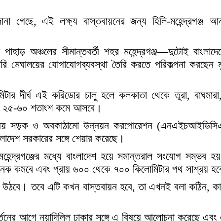
 গেছে, এই লক্ষ্য বাস্তবায়নের জন্য হিলি-মহেন্দ্রগঞ্জ আন
ো পাহাড় অঞ্চলের সীমান্তবর্তী শহর মহেন্দ্রগঞ্জ—দুটোই বাংলাদেশ
ি মেঘালয়ের যোগাযোগব্যবস্থা তৈরি করতে পরিকল্পনা করছেন মুখ্
মিটার দীর্ঘ এই করিডোর চালু হলে কলকাতা থেকে তুরা, বাঘমারা
ও খরচ ২৫-৬০ শতাংশ কমে আসবে।
 জাতীয় সড়ক ও অবকাঠামো উন্নয়ন করপোরেশন (এনএইচআইডিস
লাদেশ সরকারের সঙ্গে শেয়ার করেছে।
ের মহেন্দ্রগঞ্জের মধ্যে বাংলাদেশ হয়ে সমান্তরাল সংযোগ সম্ভব হ
ব অনেক কমবে এবং প্রায় ৬০০ থেকে ৭০০ কিলোমিটার পথ সাশ্রয় হ
ে উঠবে। তবে এটি কখন বাস্তবায়ন হবে, তা এখনই বলা কঠিন, ক
র্তনের আগে নয়াদিল্লি ঢাকার সঙ্গে এ বিষয়ে আলোচনা করেছে এবং