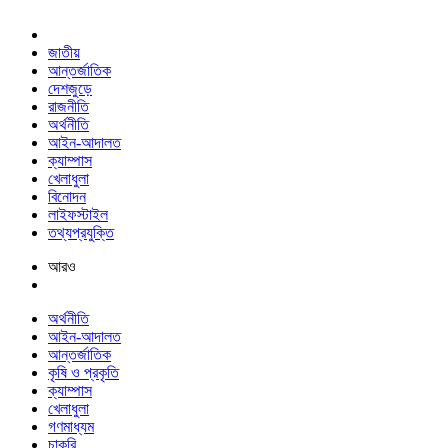
জাতীয়
আন্তর্জাতিক
দেশজুড়ে
রাজনীতি
অর্থনীতি
আইন-আদালত
ক্যাম্পাস
খেলাধুলা
বিনোদন
লাইফস্টাইল
তথ্যপ্রযুক্তি
আরও
অর্থনীতি
আইন-আদালত
আন্তর্জাতিক
কৃষি ও প্রকৃতি
ক্যাম্পাস
খেলাধুলা
গণমাধ্যম
চাকরি