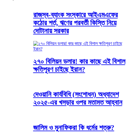
রাজস্ব-ব্যাংক সংস্কারে আইএমএফের
কঠোর শর্ত, ঋণের পরবর্তী কিস্তি নিয়ে
দোটানায় সরকার
২৭০ বিলিয়ন ডলার! কার কাছে এই বিশাল
ক্ষতিপূরণ চাইছে ইরান?
দেওয়ানি কার্যবিধি (সংশোধন) অধ্যাদেশ
২০২৫-এর খসড়ার ওপর মতামত আহ্বান
জালিম ও মুনাফিকরা কি ধর্মের শত্রু?