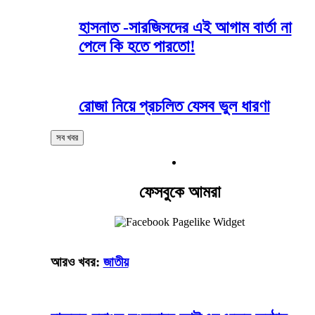
হাসনাত -সারজিসদের এই আগাম বার্তা না
পেলে কি হতে পারতো!
রোজা নিয়ে প্রচলিত যেসব ভুল ধারণা
সব খবর
ফেসবুকে আমরা
আরও খবর:
জাতীয়