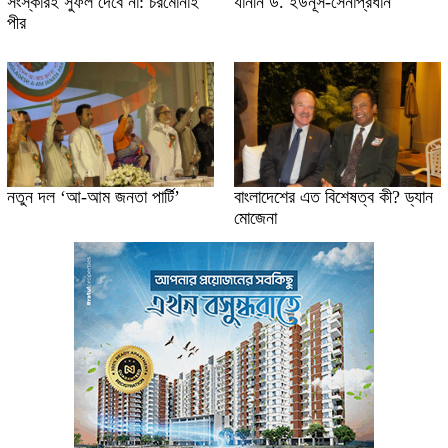
সংস্কারই সুফল দেবে না: চরমোনাই
যাননি ড. ইউনূস-সেনাপ্রধান
পীর
নতুন দল ‘আ-আম জনতা পার্টি’
বাংলাদেশের এত বিশেষত্ব কী? ড্যান
মোজেনা