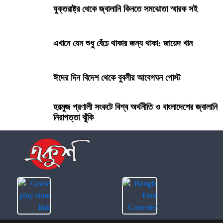
যুক্তরাষ্ট্র থেকে জ্বালানি কিনতে সমঝোতা স্মারক সই
এখানে যেন শুধু বেঁচে থাকার জন্য থাকা: জায়েদ খান
ঈদের দিন বিদেশ থেকে বুবলীর আবেগঘন পোস্ট
হরমুজ প্রণালী সংকটে বিশ্ব অর্থনীতি ও বাংলাদেশের জ্বালানি
নিরাপত্তা ঝুঁকি