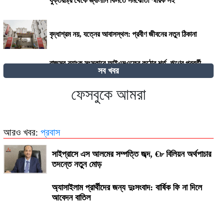
যুক্তরাষ্ট্র থেকে জ্বালানি কিনতে সমঝোতা স্মারক সই
বৃদ্ধাশ্রম নয়, যত্নের আবাসস্থল: প্রবীণ জীবনের নতুন ঠিকানা
রাজস্ব-ব্যাংক সংস্কারে আইএমএফের কঠোর শর্ত, ঋণের পরবর্তী
সব খবর
কিস্তি নিয়ে দোটানায় সরকার
ফেসবুকে আমরা
২৭০ বিলিয়ন ডলার! কার কাছে এই বিশাল ক্ষতিপূরণ চাইছে ইরান?
আরও খবর:
প্রবাস
সাইপ্রাসে এস আলমের সম্পত্তি জব্দ, €৮ বিলিয়ন অর্থপাচার
তদন্তে নতুন মোড়
অ্যাসাইলাম প্রার্থীদের জন্য দুঃসংবাদ: বার্ষিক ফি না দিলে
আবেদন বাতিল