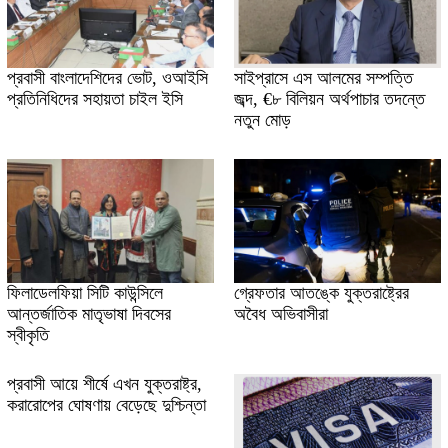
প্রবাসী বাংলাদেশিদের ভোট, ওআইসি
সাইপ্রাসে এস আলমের সম্পত্তি
প্রতিনিধিদের সহায়তা চাইল ইসি
জব্দ, €৮ বিলিয়ন অর্থপাচার তদন্তে
নতুন মোড়
ফিলাডেলফিয়া সিটি কাউন্সিলে
গ্রেফতার আতঙ্কে যুক্তরাষ্ট্রের
আন্তর্জাতিক মাতৃভাষা দিবসের
অবৈধ অভিবাসীরা
স্বীকৃতি
প্রবাসী আয়ে শীর্ষে এখন যুক্তরাষ্ট্র,
করারোপের ঘোষণায় বেড়েছে দুশ্চিন্তা