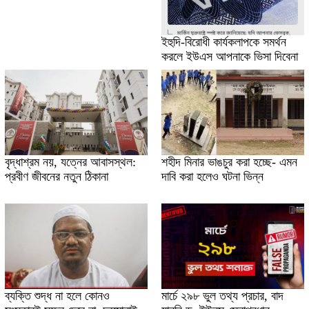
ইহুদি-বিরোধী কার্যকলাপকে সমর্থন
করলে ইউএস আপনাকে ভিসা দিবেনা
বৃদ্ধাশ্রম নয়, যত্নের আবাসস্থল:
শহীদ মিনার ভাঙচুর করা হচ্ছে- এমন
প্রবীণ জীবনের নতুন ঠিকানা
দাবি করা হলেও ঘটনা ভিন্ন
ব্যক্তি শুদ্ধ না হলে কোনও
মার্চে ২৯৮ ভুল তথ্য প্রচার, বাদ