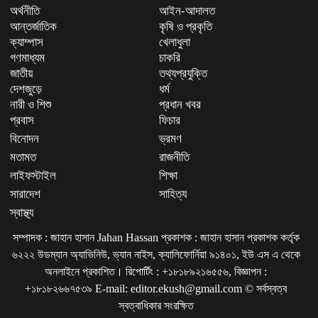
অর্থনীতি
আইন-আদালত
আন্তর্জাতিক
কৃষি ও প্রকৃতি
ক্যাম্পাস
খেলাধুলা
গণমাধ্যম
চাকরি
জাতীয়
তথ্যপ্রযুক্তি
দেশজুড়ে
ধর্ম
নারী ও শিশু
প্রধান খবর
প্রবাস
ফিচার
বিনোদন
ভ্রমণ
মতামত
রাজনীতি
লাইফস্টাইল
শিক্ষা
সারাদেশ
সাহিত্য
স্বাস্থ্য
সম্পাদক : জাহান হাসান Jahan Hassan প্রকাশক : জাহান হাসান প্রকাশক কর্তৃক
৬২২২ উডম্যান অ্যাভিনিউ, ভ্যান নাইস, ক্যালিফোর্নিয়া ৯১৪০১, ইউ এস এ থেকে
অনলাইনে প্রকাশিত। রিপোর্টিং : +১৮১৮৯২১৬৫৫৬, বিজ্ঞাপন :
+১৮১৮২৬৬৭৫৩৯ E-mail: editor.ekush@gmail.com © সর্বস্বত্ব
স্বত্বাধিকার সংরক্ষিত