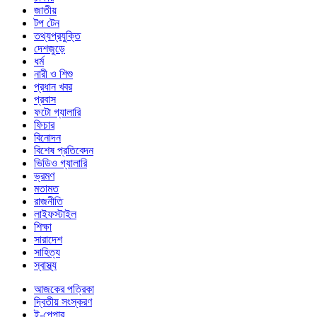
জাতীয়
টপ টেন
তথ্যপ্রযুক্তি
দেশজুড়ে
ধর্ম
নারী ও শিশু
প্রধান খবর
প্রবাস
ফটো গ্যালারি
ফিচার
বিনোদন
বিশেষ প্রতিবেদন
ভিডিও গ্যালারি
ভ্রমণ
মতামত
রাজনীতি
লাইফস্টাইল
শিক্ষা
সারাদেশ
সাহিত্য
স্বাস্থ্য
আজকের পত্রিকা
দ্বিতীয় সংস্করণ
ই-পেপার