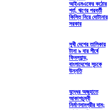
আইএমএফের কঠোর
শর্ত, ঋণের পরবর্তী
কিস্তি নিয়ে দোটানায়
সরকার
সুখী দেশের তালিকায়
টানা ৯ বার শীর্ষে
ফিনল্যান্ড,
বাংলাদেশের সূচকে
উন্নতি
যুদ্ধের অজুহাতে
আকাশচুম্বী
নির্মাণসামগ্রীর দাম;