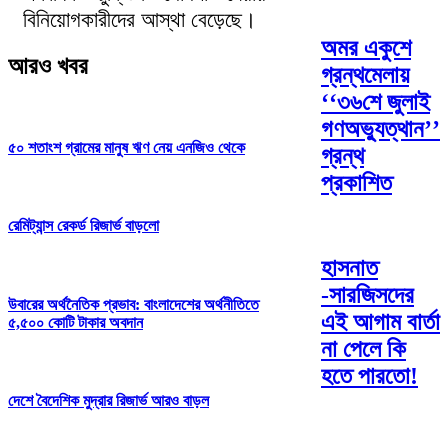
বিনিয়োগকারীদের আস্থা বেড়েছে।
অমর একুশে
আরও খবর
গ্রন্থমেলায়
‘‘৩৬শে জুলাই
গণঅভ্যুত্থান’’
৫০ শতাংশ গ্রামের মানুষ ঋণ নেয় এনজিও থেকে
গ্রন্থ
প্রকাশিত
রেমিট্যান্স রেকর্ড রিজার্ভ বাড়লো
হাসনাত
-সারজিসদের
উবারের অর্থনৈতিক প্রভাব: বাংলাদেশের অর্থনীতিতে
এই আগাম বার্তা
৫,৫০০ কোটি টাকার অবদান
না পেলে কি
হতে পারতো!
দেশে বৈদেশিক মুদ্রার রিজার্ভ আরও বাড়ল