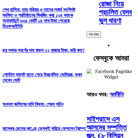
রোজা নিয়ে
শেখ হাসিনা, তার পরিবার ও তাদের স্বার্থ সংশ্লিষ্ট
প্রচলিত যেসব
ব্যক্তি ও প্রতিষ্ঠানের ফ্রিজিং করা ১২৪ ব্যাংক
ভুল ধারণা
অ্যাকাউন্টে ৬৩৫ কোটি ১৪ লাখ টাকা পেয়েছে
বিএফআইইউ
সব খবর
ছয় দফায় স্বর্ণের দাম বাড়ল ২২ হাজার টাকা, ভরি কত?
ফেসবুকে আমরা
পোস্টাল ব্যালট হাতে পেয়ে উচ্ছ্বসিত ভোটাররা, কখন
দেবেন ভোট
আরও খবর:
অর্থনীতি
অনন্ত জলিলের দাবি মিথ্যা: প্রেস সচিব
সাইপ্রাসে এস
আলমের সম্পত্তি
মাস্কের ছেলের কাণ্ডে ডেস্কই সরিয়ে ফেললেন ট্রাম্প!
জব্দ, €৮ বিলিয়ন