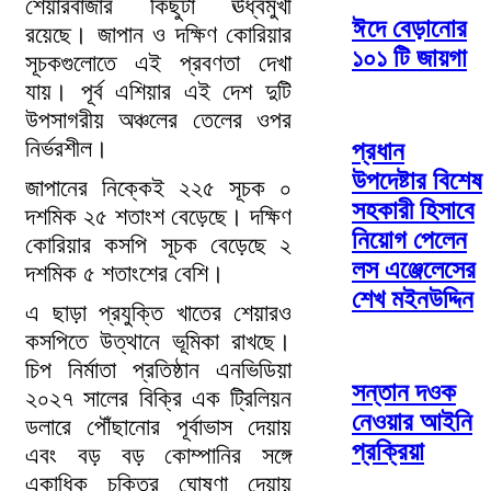
শেয়ারবাজার কিছুটা ঊর্ধ্বমুখী
ঈদে বেড়ানোর
রয়েছে। জাপান ও দক্ষিণ কোরিয়ার
১০১ টি জায়গা
সূচকগুলোতে এই প্রবণতা দেখা
যায়। পূর্ব এশিয়ার এই দেশ দুটি
উপসাগরীয় অঞ্চলের তেলের ওপর
নির্ভরশীল।
প্রধান
উপদেষ্টার বিশেষ
জাপানের নিক্কেই ২২৫ সূচক ০
সহকারী হিসাবে
দশমিক ২৫ শতাংশ বেড়েছে। দক্ষিণ
নিয়োগ পেলেন
কোরিয়ার কসপি সূচক বেড়েছে ২
লস এঞ্জেলেসের
দশমিক ৫ শতাংশের বেশি।
শেখ মইনউদ্দিন
এ ছাড়া প্রযুক্তি খাতের শেয়ারও
কসপিতে উত্থানে ভূমিকা রাখছে।
চিপ নির্মাতা প্রতিষ্ঠান এনভিডিয়া
সন্তান দওক
২০২৭ সালের বিক্রি এক ট্রিলিয়ন
নেওয়ার আইনি
ডলারে পৌঁছানোর পূর্বাভাস দেয়ায়
প্রক্রিয়া
এবং বড় বড় কোম্পানির সঙ্গে
একাধিক চুক্তির ঘোষণা দেয়ায়