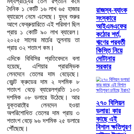
মধ্যপ্রাচ্যের তেল রপ্তানি কমে
দৈনিক ১ কোটি ১৬ লাখ ৬৫ হাজার
রাজস্ব-ব্যাংক
ব্যারেলে নেমে এসেছে। যুদ্ধ শুরুর
সংস্কারে
আগে ফেব্রুয়ারিতে এই পরিমাণ ছিল
আইএমএফের
প্রায় ১ কোটি ৯০ লাখ ব্যারেল।
কঠোর শর্ত,
২০২৫ সালের মার্চের তুলনায় তা
ঋণের পরবর্তী
প্রায় ৩২ শতাংশ কম।
কিস্তি নিয়ে
এদিকে বিবিসির প্রতিবেদনে বলা
দোটানায়
হয়েছে, এশিয়ার প্রারম্ভিক
সরকার
লেনদেনে তেলের দাম বেড়েছে।
ব্রেন্ট ক্রুডের দাম ২ দশমিক ৮
শতাংশ বেড়ে ব্যারেলপ্রতি ১০৩
দশমিক ০৮ ডলারে উঠেছে। আর
২৭০ বিলিয়ন
যুক্তরাষ্ট্রে লেনদেন হওয়া
ডলার! কার
অপরিশোধিত তেলের দাম প্রায় ৩
কাছে এই
শতাংশ বেড়ে ৯৬ দশমিক ২৫ ডলারে
বিশাল ক্ষতিপূরণ
পৌঁছেছে।