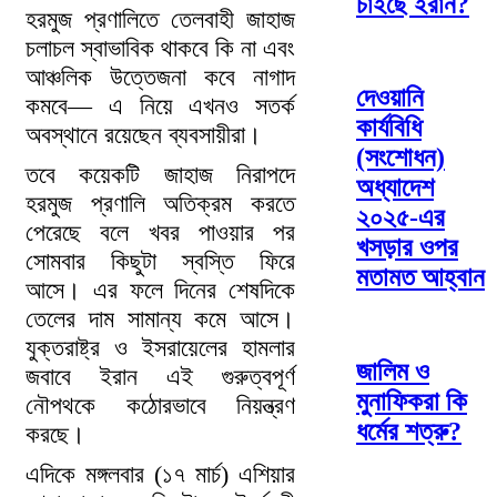
চাইছে ইরান?
হরমুজ প্রণালিতে তেলবাহী জাহাজ
চলাচল স্বাভাবিক থাকবে কি না এবং
আঞ্চলিক উত্তেজনা কবে নাগাদ
দেওয়ানি
কমবে— এ নিয়ে এখনও সতর্ক
কার্যবিধি
অবস্থানে রয়েছেন ব্যবসায়ীরা।
(সংশোধন)
তবে কয়েকটি জাহাজ নিরাপদে
অধ্যাদেশ
হরমুজ প্রণালি অতিক্রম করতে
২০২৫-এর
পেরেছে বলে খবর পাওয়ার পর
খসড়ার ওপর
সোমবার কিছুটা স্বস্তি ফিরে
মতামত আহ্বান
আসে। এর ফলে দিনের শেষদিকে
তেলের দাম সামান্য কমে আসে।
যুক্তরাষ্ট্র ও ইসরায়েলের হামলার
জালিম ও
জবাবে ইরান এই গুরুত্বপূর্ণ
মুনাফিকরা কি
নৌপথকে কঠোরভাবে নিয়ন্ত্রণ
ধর্মের শত্রু?
করছে।
এদিকে মঙ্গলবার (১৭ মার্চ) এশিয়ার