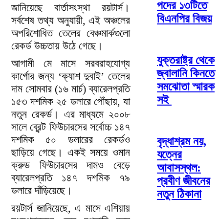
পদের ১৩টিতে
জানিয়েছে বার্তাসংস্থা রয়টার্স।
বিএনপির বিজয়
সর্বশেষ তথ্য অনুযায়ী, এই অঞ্চলের
অপরিশোধিত তেলের বেঞ্চমার্কগুলো
রেকর্ড উচ্চতায় উঠে গেছে।
যুক্তরাষ্ট্র থেকে
আগামী মে মাসে সরবরাহযোগ্য
জ্বালানি কিনতে
কার্গোর জন্য ‘ক্যাশ দুবাই’ তেলের
সমঝোতা স্মারক
দাম সোমবার (১৬ মার্চ) ব্যারেলপ্রতি
সই
১৫৩ দশমিক ২৫ ডলারে পৌঁছায়, যা
নতুন রেকর্ড। এর মাধ্যমে ২০০৮
সালে ব্রেন্ট ফিউচারসের সর্বোচ্চ ১৪৭
দশমিক ৫০ ডলারের রেকর্ডও
বৃদ্ধাশ্রম নয়,
ছাড়িয়ে গেছে। একই সময়ে ওমান
যত্নের
ক্রুড ফিউচারসের দামও বেড়ে
আবাসস্থল:
ব্যারেলপ্রতি ১৪৭ দশমিক ৭৯
প্রবীণ জীবনের
ডলারে দাঁড়িয়েছে।
নতুন ঠিকানা
রয়টার্স জানিয়েছে, এ মাসে এশিয়ায়