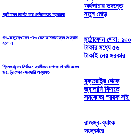
অর্থপাচার তদন্তে
নতুন মোড়
প্রবীণদের টার্গেট করে মেডিকেয়ার প্রতারণা
গণ–অভ্যুত্থানের পরও কেন আমলাতন্ত্রের সংস্কার
মুঠোফোন সেবা: ১০০
হলো না
টাকার মধ্যে ৫৬
টাকাই নেয় সরকার
গ্রিনল্যান্ডের নির্বাচনে স্বাধীনতার পক্ষে বিরোধী দলের
জয়, ট্রাম্পের নজরদারি অব্যাহত
যুক্তরাষ্ট্র থেকে
জ্বালানি কিনতে
সমঝোতা স্মারক সই
রাজস্ব-ব্যাংক
সংস্কারে