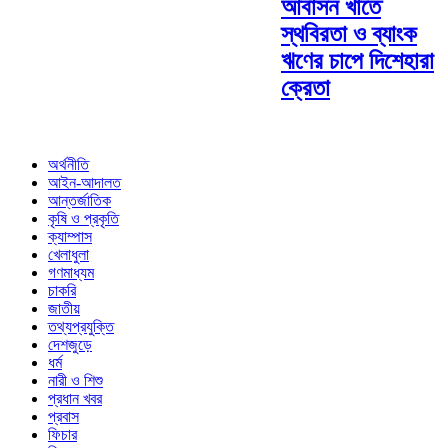
আবাসন খাতে
স্থবিরতা ও ব্যাংক
ঋণের চাপে দিশেহারা
ক্রেতা
অর্থনীতি
আইন-আদালত
আন্তর্জাতিক
কৃষি ও প্রকৃতি
ক্যাম্পাস
খেলাধুলা
গণমাধ্যম
চাকরি
জাতীয়
তথ্যপ্রযুক্তি
দেশজুড়ে
ধর্ম
নারী ও শিশু
প্রধান খবর
প্রবাস
ফিচার