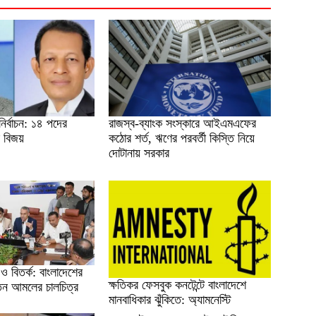
 নির্বাচন: ১৪ পদের
রাজস্ব-ব্যাংক সংস্কারে আইএমএফের
 বিজয়
কঠোর শর্ত, ঋণের পরবর্তী কিস্তি নিয়ে
দোটানায় সরকার
ও বিতর্ক: বাংলাদেশের
ক্ষতিকর ফেসবুক কনটেন্টে বাংলাদেশে
িন আমলের চালচিত্র
মানবাধিকার ঝুঁকিতে: অ্যামনেস্টি