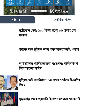
সর্বশেষ
সর্বাধিক পঠিত
মুঠোফোন সেবা: ১০০ টাকার মধ্যে ৫৬ টাকাই নেয়
সরকার
ইরানের সঙ্গে চুক্তির জন্য মানুষ মারতে হয়নি: ওবামা
অ্যাসাইলাম প্রার্থীদের জন্য দুঃসংবাদ: বার্ষিক ফি না
দিলে আবেদন বাতিল
সুপ্রিম কোর্ট বার নির্বাচন: ১৪ পদের ১৩টিতে বিএনপির
বিজয়
যুক্তরাষ্ট্র থেকে জ্বালানি কিনতে সমঝোতা স্মারক সই