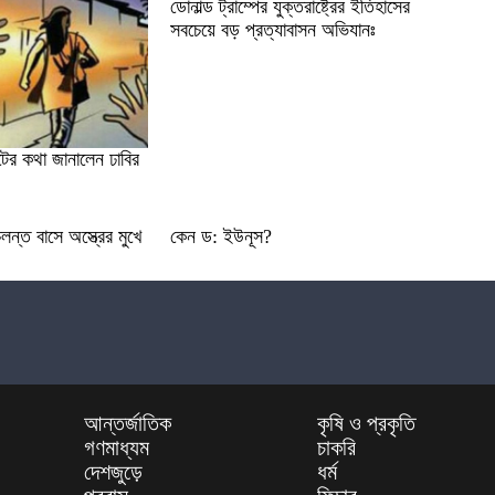
ডোনাল্ড ট্রাম্পের যুক্তরাষ্ট্রের ইতিহাসের
সবচেয়ে বড় প্রত্যাবাসন অভিযানঃ
ের কথা জানালেন ঢাবির
ন্ত বাসে অস্ত্রের মুখে
কেন ড: ইউনূস?
আন্তর্জাতিক
কৃষি ও প্রকৃতি
গণমাধ্যম
চাকরি
দেশজুড়ে
ধর্ম