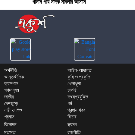
খালাস পায় মাদক মামলার আসামি
অর্থনীতি
আইন-আদালত
আন্তর্জাতিক
কৃষি ও প্রকৃতি
ক্যাম্পাস
খেলাধুলা
গণমাধ্যম
চাকরি
জাতীয়
তথ্যপ্রযুক্তি
দেশজুড়ে
ধর্ম
নারী ও শিশু
প্রধান খবর
প্রবাস
ফিচার
বিনোদন
ভ্রমণ
মতামত
রাজনীতি