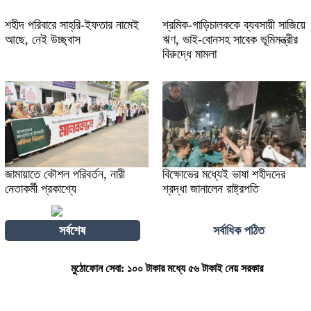
শহীদ পরিবারে সাহ্‌রি-ইফতার নামেই
শ্রমিক-গাড়িচালককে ব্যবসায়ী সাজিয়ে
আছে, নেই উচ্ছ্বাস
ঋণ, ভাই-বোনসহ সাবেক ভূমিমন্ত্রীর
বিরুদ্ধে মামলা
জামায়াতে কৌশল পরিবর্তন, নারী
বিক্ষোভের মধ্যেই ভাষা শহীদদের
নেতাকর্মী প্রকাশ্যে
শ্রদ্ধা জানালেন রাষ্ট্রপতি
সর্বশেষ
সর্বাধিক পঠিত
মুঠোফোন সেবা: ১০০ টাকার মধ্যে ৫৬ টাকাই নেয় সরকার