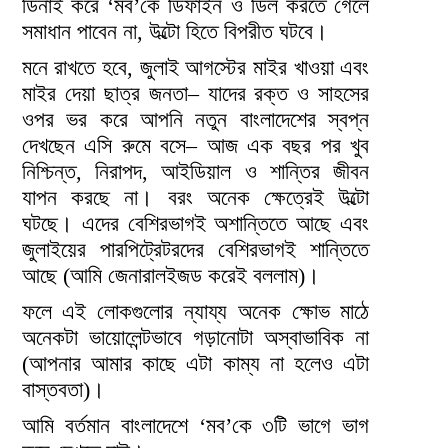
ডিনাই করে ‘মব’কে ডিফাইন ও ডিল করতে গেলে
সমাধান পাবেন না, উল্টো হিতে বিপরীত ঘটবে।
মনে রাখতে হবে, জুলাই আগস্টের মাইর খাওয়া এবং
মাইর দেয়া ছাত্র জনতা– যাদের রক্ত ও সাহসের
ওপর ভর করে আপনি নতুন বাংলাদেশের স্বপ্ন
দেখছেন এসি রুমে বসে– আজ এক বছর পর খুব
নিশ্চিন্ত, নিরাপদ, আইডিয়াল ও শান্তির জীবন
যাপন করছে না। বরং অনেক ক্ষেত্রেই উল্টো
ঘটছে। এদের বেশিরভাগই অশান্তিতে আছে এবং
জুলাইয়ের পারপিট্রেটরদের বেশিরভাগই শান্তিতে
আছে (আমি জেনারালইজড করেই বললাম)।
ফলে এই লোকগুলোর ন্যায্য অনেক ক্ষোভ মাঠে
অনেকটা ভায়োলেন্টভাবে গড়ানোটা অস্বাভাবিক না
(আপনার আমার কাছে এটা কাম্য না হলেও এটা
বাস্তবতা)।
আমি বর্তমান বাংলাদেশে ‘মব’কে ৩টি ভাগে ভাগ