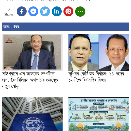
0
Shares
আরও খবর
সাইপ্রাসে এস আলমের সম্পত্তি
সুপ্রিম কোর্ট বার নির্বাচন: ১৪ পদের
জব্দ, €৮ বিলিয়ন অর্থপাচার তদন্তে
১৩টিতে বিএনপির বিজয়
নতুন মোড়