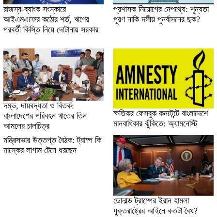
রাজস্ব-ব্যাংক সংস্কারে
প্রশাসক নিয়োগের নেপথ্যে: শূন্যতা
আইএমএফের কঠোর শর্ত, ঋণের
পূরণ নাকি দলীয় পুনর্বাসনের ছক?
পরবর্তী কিস্তি নিয়ে দোটানায় সরকার
দম্ভ, দায়বদ্ধতা ও বিতর্ক:
ক্ষতিকর ফেসবুক কনটেন্টে বাংলাদেশে
বাংলাদেশের পরিবহন খাতের তিন
মানবাধিকার ঝুঁকিতে: অ্যামনেস্টি
আমলের চালচিত্র
মন্ত্রিসভার উত্তপ্ত বৈঠক: ট্রাম্প কি
মাস্কের লাগাম টেনে ধরছেন
ডোনাল্ড ট্রাম্পের ইরান হামলা
যুক্তরাষ্ট্রের আইনে কতটা বৈধ?