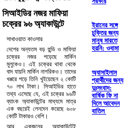
সরকার
সিআইডির নজর মাফিয়া
চক্রের ৯৬ অ্যাকাউন্টে
ইরানের সঙ্গে
চুক্তির জন্য
সাখাওয়াত কাওসার
মানুষ মারতে
হয়নি: ওবামা
দেশের অন্যতম বড় হুন্ডি ও মাফিয়া
চক্রের নজর পড়েছে মার্কিন
মুলুকেও। এই চক্রের থাবা থেকে
বাদ যায়নি মার্কিন নাগরিকও। তাদের
অ্যাসাইলাম
খপ্পরে পড়ে তিনি খুইয়েছেন ২ কোটি
প্রার্থীদের জন্য
৭০ লাখ টাকা। সিআইডির হাতে
দুঃসংবাদ:
তথ্য এসেছে যে, এই চক্রের ৯৬টি
বার্ষিক ফি না
ব্যাংক অ্যাকাউন্টের মাধ্যমে মাত্র
দিলে আবেদন
এক বছরেই লেনদেন করেছে ৬০৮
বাতিল
কোটি টাকারও বেশি।
আর একজনের অ্যাকাউন্টেই