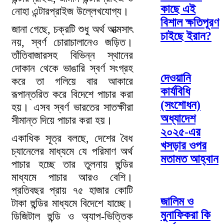
কাছে এই
নোহা এন্টারপ্রাইজ উল্লেখযোগ্য।
বিশাল ক্ষতিপূরণ
জানা গেছে, চক্রটি শুধু অর্থ আত্মসাৎ
চাইছে ইরান?
নয়, স্বর্ণ চোরাচালানেও জড়িত।
তাঁতিবাজারসহ বিভিন্ন স্থানের
দোকান থেকে ভাঙারি স্বর্ণ সংগ্রহ
দেওয়ানি
করে তা গলিয়ে বার আকারে
কার্যবিধি
রূপান্তরিত করে বিদেশে পাচার করা
(সংশোধন)
হয়। এসব স্বর্ণ ভারতের সাতক্ষীরা
অধ্যাদেশ
সীমান্ত দিয়ে পাচার করা হয়।
২০২৫-এর
একাধিক সূত্র বলছে, দেশের বৈধ
খসড়ার ওপর
চ্যানেলের মাধ্যমে যে পরিমাণ অর্থ
মতামত আহ্বান
পাচার হচ্ছে তার তুলনায় হুন্ডির
মাধ্যমে পাচার আরও বেশি।
প্রতিবছর প্রায় ৭৫ হাজার কোটি
জালিম ও
টাকা হুন্ডির মাধ্যমে বিদেশে যাচ্ছে।
মুনাফিকরা কি
ডিজিটাল হুন্ডি ও অ্যাপ-ভিত্তিক