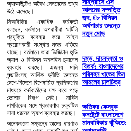
সাইপ্রাসে এস
অ্যাকাউন্টেও অবৈধ লেনদেনের তথ্য
আলমের সম্পত্তি
উঠে এসেছে।
জব্দ, €৮ বিলিয়ন
সিআইডির একাধিক কর্মকর্তা
অর্থপাচার তদন্তে
বলছেন, বর্তমানে অপরাধীরা স্মার্টলি
নতুন মোড়
প্রযুক্তি ব্যবহার করে আইন
প্রয়োগকারী সংস্থার নজর এড়িয়ে
যাচ্ছে। বর্তমানে তারা ডিজিটাল হুন্ডি
দম্ভ, দায়বদ্ধতা ও
অ্যাপ ও বিভিন্ন অনলাইন চ্যানেল
বিতর্ক: বাংলাদেশের
ব্যবহার করছে। এজন্য মানি
পরিবহন খাতের তিন
লন্ডারিংসহ আর্থিক দুর্নীতি তদন্তে
আমলের চালচিত্র
দেশে-বিদেশে বিশেষায়িত প্রশিক্ষণের
মাধ্যমে কর্মকর্তাদের দক্ষ করে গড়ে
তোলার বিকল্প নেই। মার্কিন
নাগরিকের সঙ্গে প্রতারণার চক্রটিও
ক্ষতিকর ফেসবুক
নানা ধরনের অ্যাপ ব্যবহার করছে।
কনটেন্টে বাংলাদেশে
মানবাধিকার ঝুঁকিতে:
অনেকগুলো সম্বন্ধে তাদের ধারণাও
অ্যামনেস্টি