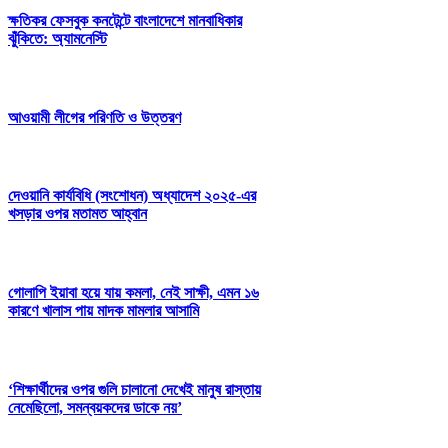
ক্ষতিকর ফেসবুক কনটেন্টে বাংলাদেশে মানবাধিকার
ঝুঁকিতে: অ্যামনেস্টি
আওয়ামী লীগের পরিণতি ও উত্তরণ
দেওয়ানি কার্যবিধি (সংশোধন) অধ্যাদেশ ২০২৫-এর
খসড়ার ওপর মতামত আহ্বান
গোলাপি ইয়াবা হয়ে যায় কমলা, নেই সাক্ষী, এমন ১৬
কারণে খালাস পায় মাদক মামলার আসামি
‘শিক্ষার্থীদের ওপর গুলি চালানো দেখেই মানুষ রাস্তায়
নেমেছিলো, সমন্বয়কদের ডাকে নয়’