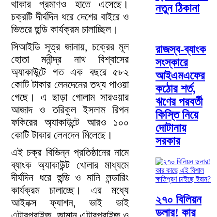
থাকার প্রমাণও হাতে এসেছে।
নতুন ঠিকানা
চক্রটি দীর্ঘদিন ধরে দেশের বাইরে ও
ভিতরে হুন্ডি কার্যক্রম চালাচ্ছিল।
সিআইডি সূত্র জানায়, চক্রের মূল
রাজস্ব-ব্যাংক
হোতা মনীন্দ্র নাথ বিশ্বাসের
সংস্কারে
অ্যাকাউন্টে গত এক বছরে ৫৮২
আইএমএফের
কোটি টাকার লেনদেনের তথ্য পাওয়া
কঠোর শর্ত,
গেছে। এ ছাড়া গোলাম সারওয়ার
ঋণের পরবর্তী
আজাদ ও তরিকুল ইসলাম রিপন
কিস্তি নিয়ে
ফকিরের অ্যাকাউন্টে আরও ১০০
দোটানায়
কোটি টাকার লেনদেন মিলেছে।
সরকার
এই চক্র বিভিন্ন প্রতিষ্ঠানের নামে
ব্যাংক অ্যাকাউন্ট খোলার মাধ্যমে
দীর্ঘদিন ধরে হুন্ডি ও মানি লন্ডারিং
কার্যক্রম চালাচ্ছে। এর মধ্যে
২৭০ বিলিয়ন
আইনক্স ফ্যাশন, ভাই ভাই
ডলার! কার
এন্টারপ্রাইজ, জামান এন্টারপ্রাইজ ও