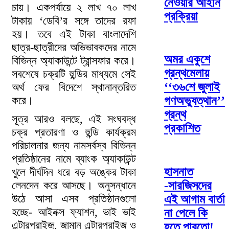
নেওয়ার আইনি
চায়। একপর্যায়ে ২ লাখ ৭০ লাখ
প্রক্রিয়া
টাকায় ‘ডেবি’র সঙ্গে তাদের রফা
হয়। তবে এই টাকা বাংলাদেশি
ছাত্র-ছাত্রীদের অভিভাবকদের নামে
অমর একুশে
বিভিন্ন অ্যাকাউন্টে ট্রান্সফার করে।
গ্রন্থমেলায়
সবশেষে চক্রটি হুন্ডির মাধ্যমে সেই
‘‘৩৬শে জুলাই
অর্থ ফের বিদেশে স্থানান্তরিত
করে।
গণঅভ্যুত্থান’’
গ্রন্থ
সূত্র আরও বলছে, এই সংঘবদ্ধ
প্রকাশিত
চক্র প্রতারণা ও হুন্ডি কার্যক্রম
পরিচালনার জন্য নামসর্বস্ব বিভিন্ন
প্রতিষ্ঠানের নামে ব্যাংক অ্যাকাউন্ট
হাসনাত
খুলে দীর্ঘদিন ধরে বড় অঙ্কের টাকা
লেনদেন করে আসছে। অনুসন্ধানে
-সারজিসদের
উঠে আসা এসব প্রতিষ্ঠানগুলো
এই আগাম বার্তা
হচ্ছে- আইনক্স ফ্যাশন, ভাই ভাই
না পেলে কি
এন্টারপ্রাইজ, জামান এন্টারপ্রাইজ ও
হতে পারতো!