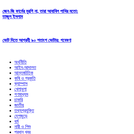
জেন-জি ফার্মের মুরগি না, তারা আবাবিল পাখির মতো:
তাজুল ইসলাম
ভোট দিতে আগ্রহী ৯০ শতাংশ ভোটার: গবেষণা
অর্থনীতি
আইন-আদালত
আন্তর্জাতিক
কৃষি ও প্রকৃতি
ক্যাম্পাস
খেলাধুলা
গণমাধ্যম
চাকরি
জাতীয়
তথ্যপ্রযুক্তি
দেশজুড়ে
ধর্ম
নারী ও শিশু
প্রধান খবর