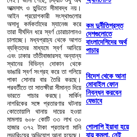
নেই। জানা গেছে, চক্রটি শুধু অর্থ
আত্মসাৎ ও হুন্ডিতে সীমাবদ্ধ নয়।
আইন প্রয়োগকারী সংস্থাগুলোর
অসাধু কর্মকর্তাদের ম্যানেজ করে
কম দুর্নীতিগ্রস্ত
তারা দীর্ঘদিন ধরে স্বর্ণ চোরাচালানও
দেশগুলোতে
চালাচ্ছে। মধ্যপ্রাচ্য থেকে আগত
বাংলাদেশিদের অর্থ
ব্যক্তিদের মাধ্যমে স্বর্ণ আনিয়ে
পাচার
এবং ঢাকার তাঁতীবাজারসহ অন্যান্য
স্থানের বিভিন্ন দোকান থেকে
ভাঙারি স্বর্ণ সংগ্রহ করে তা গলিয়ে
বিদেশ থেকে আনা
পাকা সোনার বার তৈরি করছে।
মোবাইল ফোন
পরবর্তীতে তা সাতক্ষীরা সীমান্ত দিয়ে
নিবন্ধন করবেন
ভারতে পাচার করছে। মার্কিন
যেভাবে
নাগরিকের সঙ্গে প্রতারণার ঘটনায়
কোতোয়ালি থানায় দায়ের হওয়া
মামলায় ৬০৮ কোটি ৩৩ লাখ ৩০
গোলাপি ইয়াবা হয়ে
হাজার ৩৭২ টাকা প্রতারণা মানি
যায় কমলা, নেই
লন্ডারিংয়ের অভিযোগ আনা হয়েছে।