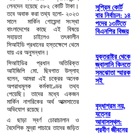
লেনদেন হয়েছে ৫৮২ কোটি টাকা।
সুপ্রিম কোর্ট
তবে অবাক করা তথ্য হলো- ২০২৩
বার নির্বাচন: ১৪
সালে মার্কিন গোয়েন্দা সংস্থা
পদের ১৩টিতে
বাংলাদেশের কাছে এই বিষয়ে
বিএনপির বিজয়
সহায়তা চাইলেও তৎকালীন
সিআইডি প্রধানের হস্তক্ষেপে থেমে
যায় এর অনুসন্ধান।
যুক্তরাষ্ট্র থেকে
সিআইডির প্রধান অতিরিক্ত
জ্বালানি কিনতে
আইজিপি মো. ছিবগাত উল্লাহ
সমঝোতা স্মারক
বলেন, আমরা এই চক্রের অনেক
সই
অপরাধমূলক কর্মকাণ্ডের তথ্য
পেয়েছি। তাদের মধ্যে একজন
মার্কিন নাগরিকের অর্থ আত্মসাতের
বৃদ্ধাশ্রম নয়,
অভিযোগ রয়েছে।
যত্নের
এ ছাড়া স্বর্ণ চোরাচালান ও
আবাসস্থল:
বৈদেশিক মুদ্রা পাচারে তাদের জড়িত
প্রবীণ জীবনের