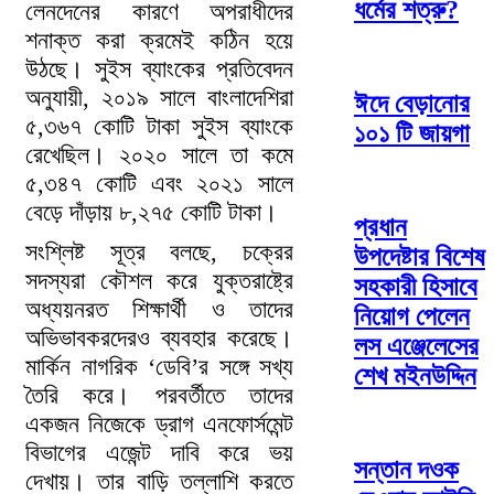
ধর্মের শত্রু?
লেনদেনের কারণে অপরাধীদের
শনাক্ত করা ক্রমেই কঠিন হয়ে
উঠছে। সুইস ব্যাংকের প্রতিবেদন
অনুযায়ী, ২০১৯ সালে বাংলাদেশিরা
ঈদে বেড়ানোর
৫,৩৬৭ কোটি টাকা সুইস ব্যাংকে
১০১ টি জায়গা
রেখেছিল। ২০২০ সালে তা কমে
৫,৩৪৭ কোটি এবং ২০২১ সালে
বেড়ে দাঁড়ায় ৮,২৭৫ কোটি টাকা।
প্রধান
সংশ্লিষ্ট সূত্র বলছে, চক্রের
উপদেষ্টার বিশেষ
সদস্যরা কৌশল করে যুক্তরাষ্ট্রে
সহকারী হিসাবে
অধ্যয়নরত শিক্ষার্থী ও তাদের
নিয়োগ পেলেন
অভিভাবকরদেরও ব্যবহার করেছে।
লস এঞ্জেলেসের
মার্কিন নাগরিক ‘ডেবি’র সঙ্গে সখ্য
শেখ মইনউদ্দিন
তৈরি করে। পরবর্তীতে তাদের
একজন নিজেকে ড্রাগ এনফোর্সমেন্ট
বিভাগের এজেন্ট দাবি করে ভয়
সন্তান দওক
দেখায়। তার বাড়ি তল্লাশি করতে