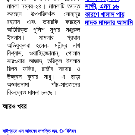
মামলা নম্বর-২৪। মামলাটি তদন্ত
সাক্ষী, এমন ১৬
করছেন উপপরিদর্শক সোহানুর
কারণে খালাস পায়
রহমান এবং তদারকি করছেন
মাদক মামলার আসামি
অতিরিক্ত পুলিশ সুপার মঞ্জুরুল
ইসলাম। মামলার প্রধান
অভিযুক্তরা হলেন- মনীন্দ্র নাথ
বিশ্বাস, ওয়াহিদুজ্জামান, গোলাম
সারওয়ার আজাদ, তরিকুল ইসলাম
রিপন ফকির, রাজীব সরদার ও
উজ্জ্বল কুমার সাধু। এ ছাড়া
অজ্ঞাতনামা পাঁচ-সাতজনের
বিরুদ্ধেও মামলা চলছে।
আরও খবর
সাইপ্রাসে এস আলমের সম্পত্তি জব্দ, €৮ বিলিয়ন