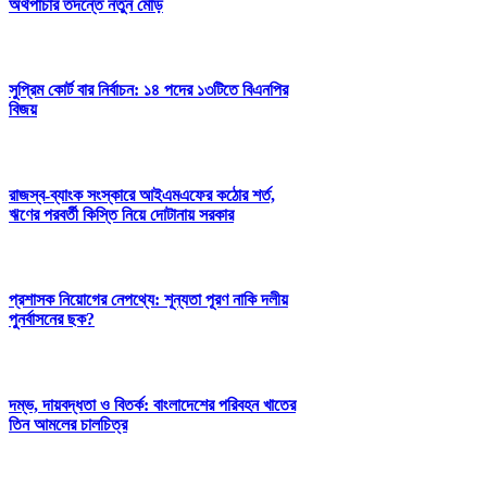
অর্থপাচার তদন্তে নতুন মোড়
সুপ্রিম কোর্ট বার নির্বাচন: ১৪ পদের ১৩টিতে বিএনপির
বিজয়
রাজস্ব-ব্যাংক সংস্কারে আইএমএফের কঠোর শর্ত,
ঋণের পরবর্তী কিস্তি নিয়ে দোটানায় সরকার
প্রশাসক নিয়োগের নেপথ্যে: শূন্যতা পূরণ নাকি দলীয়
পুনর্বাসনের ছক?
দম্ভ, দায়বদ্ধতা ও বিতর্ক: বাংলাদেশের পরিবহন খাতের
তিন আমলের চালচিত্র