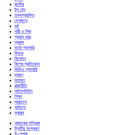
জাতীয়
টপ টেন
তথ্যপ্রযুক্তি
দেশজুড়ে
ধর্ম
নারী ও শিশু
প্রধান খবর
প্রবাস
ফটো গ্যালারি
ফিচার
বিনোদন
বিশেষ প্রতিবেদন
ভিডিও গ্যালারি
ভ্রমণ
মতামত
রাজনীতি
লাইফস্টাইল
শিক্ষা
সারাদেশ
সাহিত্য
স্বাস্থ্য
আজকের পত্রিকা
দ্বিতীয় সংস্করণ
ই-পেপার