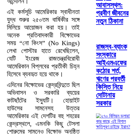
আন্দোলন।
আবাসস্থল:
এই কর্মসূচি আমেরিকার স্বাধীনতা
প্রবীণ জীবনের
যুদ্ধ শুরুর ২৫০তম বার্ষিকীর সঙ্গে
নতুন ঠিকানা
মিলিয়ে আয়োজন করা হয়। তাই
অনেক প্রতিবাদকারী বিক্ষোভের
সময় “নো কিংস” (No Kings)
রাজস্ব-ব্যাংক
লেখা পোস্টার হাতে রেখেছিলেন,
সংস্কারে
যেটি ইংরেজ রাজতন্ত্রবিরোধী
আইএমএফের
আমেরিকান বিপ্লবের প্রতীকী চিহ্ন
কঠোর শর্ত,
হিসেবে ব্যবহৃত হয়ে থাকে।
ঋণের পরবর্তী
এদিনের বিক্ষোভের কেন্দ্রবিন্দুতে ছিল
কিস্তি নিয়ে
অভিবাসন ও সরকারি ব্যয়ের
দোটানায়
কাটছাঁটের ইস্যুটি। হোয়াইট
সরকার
হাউসের সামনেসহ উত্তর
আমেরিকার এই দেশটির বহু শহরের
কেন্দ্রস্থলে, এমনকি কিছু টেসলা
শোরুমের সামনেও বিক্ষোভ অনুষ্ঠিত