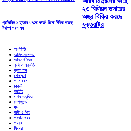
আরব মিত্রদের কাছে
২৩ বিলিয়ন ডলারের
অস্ত্র বিক্রি করছে
প্রতিদিন ১ হাজার ‘গোল্ড কার্ড’ ভিসা বিক্রি করছে
যুক্তরাষ্ট্র
ট্রাম্প প্রশাসন
অর্থনীতি
আইন-আদালত
আন্তর্জাতিক
কৃষি ও প্রকৃতি
ক্যাম্পাস
খেলাধুলা
গণমাধ্যম
চাকরি
জাতীয়
তথ্যপ্রযুক্তি
দেশজুড়ে
ধর্ম
নারী ও শিশু
প্রধান খবর
প্রবাস
ফিচার