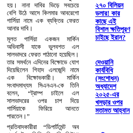
২৭০ বিলিয়ন
হয়। নানা দাবির ভিড়ে সবচেয়ে
বেশি উঠে আসে কিলমার আবরেগো
ডলার! কার
গার্সিয়া নামে এক ব্যক্তির ফেরত
কাছে এই
আনার দাবি।
বিশাল ক্ষতিপূরণ
চাইছে ইরান?
মূলত গার্সিয়া একজন মার্কিন
অভিবাসী যাকে ভুলবশত এল
সালভাদরে ফেরত পাঠানো হয়েছিল।
তার সমর্থনে এদিনের বিক্ষোভে যোগ
দেওয়ানি
দিয়েছিলেন গিহাদ এলজেন্দি নামে
কার্যবিধি
এক বিক্ষোভকারী। মার্কিন
(সংশোধন)
সংবাদমাধ্যম সিএনএন-কে তিনি
অধ্যাদেশ
বলেন, “ট্রাম্প চাইলে এল
২০২৫-এর
সালভাদরের ওপর চাপ দিয়ে
খসড়ার ওপর
গার্সিয়াকে ফিরিয়ে আনতে
মতামত আহ্বান
পারতেন।”
প্রতিবাদকারীরা “ডিপার্টমেন্ট অব