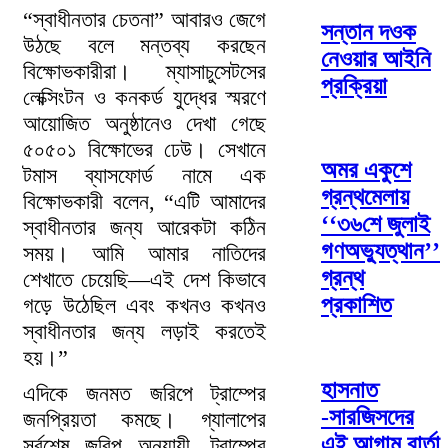
“স্বাধীনতার চেতনা” আবারও জেগে
সন্তান দওক
উঠছে বলে মন্তব্য করছেন
নেওয়ার আইনি
বিক্ষোভকারীরা। ম্যাসাচুসেটসের
প্রক্রিয়া
লেক্সিংটন ও কনকর্ড যুদ্ধের স্মরণে
আয়োজিত অনুষ্ঠানেও দেখা গেছে
৫০৫০১ বিক্ষোভের ঢেউ। সেখানে
অমর একুশে
টমাস ব্যাসফোর্ড নামে এক
গ্রন্থমেলায়
বিক্ষোভকারী বলেন, “এটি আমাদের
‘‘৩৬শে জুলাই
স্বাধীনতার জন্য আরেকটা কঠিন
গণঅভ্যুত্থান’’
সময়। আমি আমার নাতিদের
গ্রন্থ
শেখাতে চেয়েছি—এই দেশ কিভাবে
প্রকাশিত
গড়ে উঠেছিল এবং কখনও কখনও
স্বাধীনতার জন্য লড়াই করতেই
হয়।”
হাসনাত
এদিকে জনমত জরিপে ট্রাম্পের
-সারজিসদের
জনপ্রিয়তা কমছে। গ্যালাপের
এই আগাম বার্তা
সর্বশেষ জরিপ অনুযায়ী, ট্রাম্পের