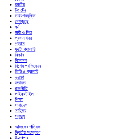
জাতীয়
টপ টেন
তথ্যপ্রযুক্তি
দেশজুড়ে
ধর্ম
নারী ও শিশু
প্রধান খবর
প্রবাস
ফটো গ্যালারি
ফিচার
বিনোদন
বিশেষ প্রতিবেদন
ভিডিও গ্যালারি
ভ্রমণ
মতামত
রাজনীতি
লাইফস্টাইল
শিক্ষা
সারাদেশ
সাহিত্য
স্বাস্থ্য
আজকের পত্রিকা
দ্বিতীয় সংস্করণ
ই-পেপার