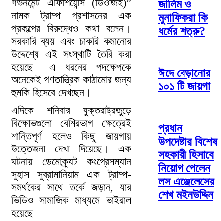
গভর্নমেন্ট এফিশিয়েন্সি (ডিওজিই)”
জালিম ও
নামক ট্রাম্প প্রশাসনের এক
মুনাফিকরা কি
প্রকল্পের বিরুদ্ধেও কথা বলেন।
ধর্মের শত্রু?
সরকারি ব্যয় এবং চাকরি কমানোর
উদ্দেশ্যে এই সংস্থাটি তৈরি করা
হয়েছে। এ ধরনের পদক্ষেপকে
ঈদে বেড়ানোর
অনেকেই গণতান্ত্রিক কাঠামোর জন্য
১০১ টি জায়গা
হুমকি হিসেবে দেখছেন।
এদিকে শনিবার যুক্তরাষ্ট্রজুড়ে
বিক্ষোভগুলো বেশিরভাগ ক্ষেত্রেই
প্রধান
শান্তিপূর্ণ হলেও কিছু জায়গায়
উপদেষ্টার বিশেষ
উত্তেজনা দেখা দিয়েছে। এক
সহকারী হিসাবে
ঘটনায় ডেমোক্র্যট কংগ্রেসম্যান
নিয়োগ পেলেন
সুহাস সুব্রামানিয়াম এক ট্রাম্প-
লস এঞ্জেলেসের
সমর্থকের সাথে তর্কে জড়ান, যার
শেখ মইনউদ্দিন
ভিডিও সামাজিক মাধ্যমে ভাইরাল
হয়েছে।