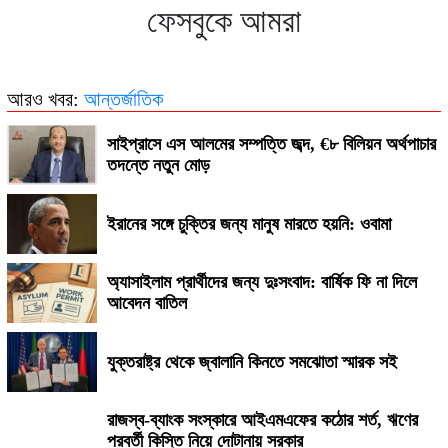
ফেসবুকে আমরা
২৭০ বিলিয়ন ডলার! কার কাছে এই বিশাল ক্ষতিপূরণ চাইছে ইরান?
আরও খবর:
আন্তর্জাতিক
সাইপ্রাসে এস আলমের সম্পত্তি জব্দ, €৮ বিলিয়ন অর্থপাচার
তদন্তে নতুন মোড়
ইরানের সঙ্গে চুক্তির জন্য মানুষ মারতে হয়নি: ওবামা
অ্যাসাইলাম প্রার্থীদের জন্য দুঃসংবাদ: বার্ষিক ফি না দিলে
আবেদন বাতিল
যুক্তরাষ্ট্র থেকে জ্বালানি কিনতে সমঝোতা স্মারক সই
রাজস্ব-ব্যাংক সংস্কারে আইএমএফের কঠোর শর্ত, ঋণের
পরবর্তী কিস্তি নিয়ে দোটানায় সরকার