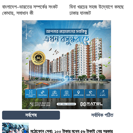
বাংলাদেশ–ভারতের সম্পর্কের সংকট
বিনা খরচের সহজ উদ্যোগে কমছে
কোথায়, সমাধান কী
ঢাকার যানজট
সর্বশেষ
সর্বাধিক পঠিত
মুঠোফোন সেবা: ১০০ টাকার মধ্যে ৫৬ টাকাই নেয় সরকার