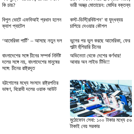
কি চায়?
ভারী অস্ত্র মোতায়েন: মোদির বক্তব্য
বিপুল ভোটে এফবিআই প্রধান হলেন
কস্ট-ডিস্ট্রিবিউশন’ বা যুদ্ধব্যয়
ক্যাশ প্যাটেল
চাপিয়ে দেওয়ার কৌশল
‘আমেরিকা পার্টি’ – আসছে নতুন দল
ভুলের পর ভুল করছে আমেরিকা, ফের
পাল্টা হুঁশিয়ারি চীনের
বাংলাদেশের সঙ্গে চীনের সম্পর্ক নির্দিষ্ট
অভিনেতা থেকে দেশের কর্ণধার!
দলের সঙ্গে নয়, বাংলাদেশের মানুষের
আবার অন লাইভ টিভি!!
সঙ্গে: চীনের রাষ্ট্রদূত
হট্টগোলের মধ্যে সংসদে রাষ্ট্রপতির
ভাষণ, বিরোধী দলের ওয়াক আউট
মুঠোফোন সেবা: ১০০ টাকার মধ্যে ৫৬
টাকাই নেয় সরকার