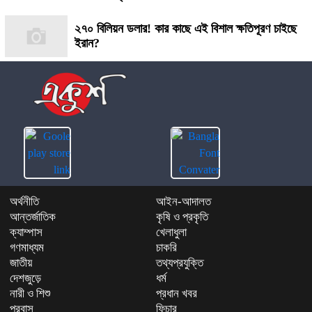
২৭০ বিলিয়ন ডলার! কার কাছে এই বিশাল ক্ষতিপূরণ চাইছে
ইরান?
অর্থনীতি
আইন-আদালত
আন্তর্জাতিক
কৃষি ও প্রকৃতি
ক্যাম্পাস
খেলাধুলা
গণমাধ্যম
চাকরি
জাতীয়
তথ্যপ্রযুক্তি
দেশজুড়ে
ধর্ম
নারী ও শিশু
প্রধান খবর
প্রবাস
ফিচার