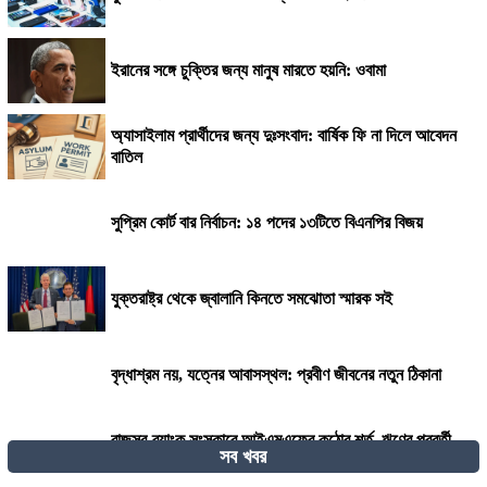
ইরানের সঙ্গে চুক্তির জন্য মানুষ মারতে হয়নি: ওবামা
অ্যাসাইলাম প্রার্থীদের জন্য দুঃসংবাদ: বার্ষিক ফি না দিলে আবেদন
বাতিল
সুপ্রিম কোর্ট বার নির্বাচন: ১৪ পদের ১৩টিতে বিএনপির বিজয়
যুক্তরাষ্ট্র থেকে জ্বালানি কিনতে সমঝোতা স্মারক সই
বৃদ্ধাশ্রম নয়, যত্নের আবাসস্থল: প্রবীণ জীবনের নতুন ঠিকানা
রাজস্ব-ব্যাংক সংস্কারে আইএমএফের কঠোর শর্ত, ঋণের পরবর্তী
সব খবর
কিস্তি নিয়ে দোটানায় সরকার