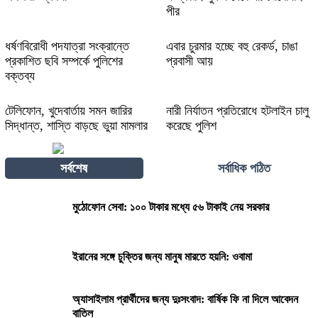
পীর
ধর্ষণবিরোধী পদযাত্রা সংক্রান্তে
এবার চুরমার হচ্ছে বহু রেকর্ড, চাঙা
প্রকাশিত ছবি সম্পর্কে পুলিশের
প্রবাসী আয়
বক্তব্য
টেলিফোন, খুদেবার্তায় সমন জারির
নারী নির্যাতন প্রতিরোধে হটলাইন চালু
সিদ্ধান্ত, শাস্তি বাড়ছে ভুয়া মামলার
করেছে পুলিশ
সর্বশেষ
সর্বাধিক পঠিত
মুঠোফোন সেবা: ১০০ টাকার মধ্যে ৫৬ টাকাই নেয় সরকার
ইরানের সঙ্গে চুক্তির জন্য মানুষ মারতে হয়নি: ওবামা
অ্যাসাইলাম প্রার্থীদের জন্য দুঃসংবাদ: বার্ষিক ফি না দিলে আবেদন
বাতিল