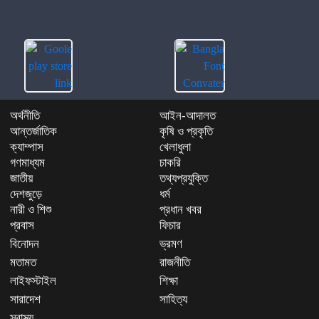
রোজা নিয়ে প্রচলিত যেসব ভুল ধারণা
অর্থনীতি
আইন-আদালত
আন্তর্জাতিক
কৃষি ও প্রকৃতি
ক্যাম্পাস
খেলাধুলা
গণমাধ্যম
চাকরি
জাতীয়
তথ্যপ্রযুক্তি
দেশজুড়ে
ধর্ম
নারী ও শিশু
প্রধান খবর
প্রবাস
ফিচার
বিনোদন
ভ্রমণ
মতামত
রাজনীতি
লাইফস্টাইল
শিক্ষা
সারাদেশ
সাহিত্য
স্বাস্থ্য