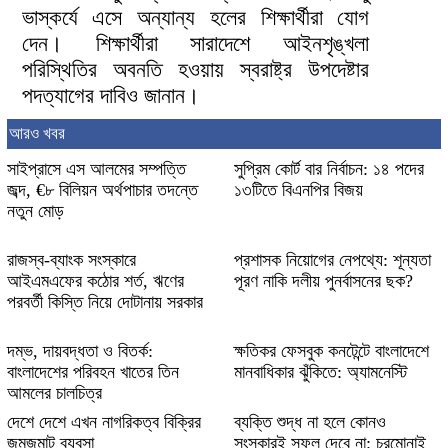
ভাস্কর্যে এসে অন্যান্য হলের শিক্ষার্থীরা যোগ
দেন। শিক্ষার্থীরা সারাদেশে আইনশৃঙ্খলা
পরিস্থিতির অবনতি হওয়ায় স্বরাষ্ট্র উপদেষ্টার
পদত্যাগের দাবিও জানান।
আরও খবর
সাইপ্রাসে এস আলমের সম্পত্তি
সুপ্রিম কোর্ট বার নির্বাচন: ১৪ পদের
জব্দ, €৮ বিলিয়ন অর্থপাচার তদন্তে
১৩টিতে বিএনপির বিজয়
নতুন মোড়
রাজস্ব-ব্যাংক সংস্কারে
প্রশাসক নিয়োগের নেপথ্যে: শূন্যতা
আইএমএফের কঠোর শর্ত, ঋণের
পূরণ নাকি দলীয় পুনর্বাসনের ছক?
পরবর্তী কিস্তি নিয়ে দোটানায় সরকার
দম্ভ, দায়বদ্ধতা ও বিতর্ক:
ক্ষতিকর ফেসবুক কনটেন্টে বাংলাদেশে
বাংলাদেশের পরিবহন খাতের তিন
মানবাধিকার ঝুঁকিতে: অ্যামনেস্টি
আমলের চালচিত্র
দেশে দেশে এখন নাগরিকত্ব বিক্রির
ব্যক্তি শুদ্ধ না হলে কোনও
জমজমাট ব্যবসা
সংস্কারই সুফল দেবে না: চরমোনাই