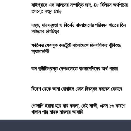
সাইপ্রাসে এস আলমের সম্পত্তি জব্দ, €৮ বিলিয়ন অর্থপাচার
জালিম ও মুনাফিকরা কি ধর্মের শত্রু?
তদন্তে নতুন মোড়
দম্ভ, দায়বদ্ধতা ও বিতর্ক: বাংলাদেশের পরিবহন খাতের তিন
ঈদে বেড়ানোর ১০১ টি জায়গা
আমলের চালচিত্র
ক্ষতিকর ফেসবুক কনটেন্টে বাংলাদেশে মানবাধিকার ঝুঁকিতে:
প্রধান উপদেষ্টার বিশেষ সহকারী হিসাবে নিয়োগ পেলেন লস
অ্যামনেস্টি
এঞ্জেলেসের শেখ মইনউদ্দিন
কম দুর্নীতিগ্রস্ত দেশগুলোতে বাংলাদেশিদের অর্থ পাচার
সন্তান দওক নেওয়ার আইনি প্রক্রিয়া
অমর একুশে গ্রন্থমেলায় ‘‘৩৬শে জুলাই গণঅভ্যুত্থান’’ গ্রন্থ
বিদেশ থেকে আনা মোবাইল ফোন নিবন্ধন করবেন যেভাবে
প্রকাশিত
গোলাপি ইয়াবা হয়ে যায় কমলা, নেই সাক্ষী, এমন ১৬ কারণে
হাসনাত -সারজিসদের এই আগাম বার্তা না পেলে কি হতে পারতো!
খালাস পায় মাদক মামলার আসামি