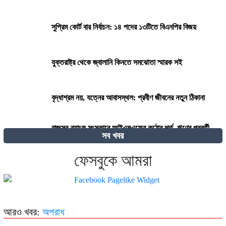
সুপ্রিম কোর্ট বার নির্বাচন: ১৪ পদের ১৩টিতে বিএনপির বিজয়
যুক্তরাষ্ট্র থেকে জ্বালানি কিনতে সমঝোতা স্মারক সই
বৃদ্ধাশ্রম নয়, যত্নের আবাসস্থল: প্রবীণ জীবনের নতুন ঠিকানা
রাজস্ব-ব্যাংক সংস্কারে আইএমএফের কঠোর শর্ত, ঋণের পরবর্তী
সব খবর
কিস্তি নিয়ে দোটানায় সরকার
ফেসবুকে আমরা
২৭০ বিলিয়ন ডলার! কার কাছে এই বিশাল ক্ষতিপূরণ চাইছে ইরান?
দেওয়ানি কার্যবিধি (সংশোধন) অধ্যাদেশ ২০২৫-এর খসড়ার ওপর
আরও খবর:
অপরাধ
মতামত আহ্বান