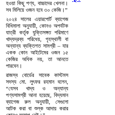
হওয়া কিছু পণ্য, বাচ্চাদের খেলনা।
সব মিলিয়ে ওজন হবে ৩০ কেজি।”
২০২৪ সালের এয়ারপোর্ট ব্যাগেজ
বিধিমালা অনুযায়ী, কোনও অপর্যটক
যাত্রী কর্তৃক যুক্তিসঙ্গত পরিমাণে
খাদ্যদ্রব্য পরিধেয়, গৃহস্থালী বা
অন্যান্য ব্যক্তিগত সামগ্রী – যার
একক কোন আইটেমের ওজন ১৫
কেজির অধিক নয়, তা আনতে
পারবেন।
রাজস্ব বোর্ডের সাবেক কাস্টমস
সদস্য মো. লুৎফর রহমান বলেন,
“যেসব খাদ্য ও অন্যান্য
পণ্যসামগ্রী আনা হয়েছে, বিদ্যমান
ব্যাগেজ রুল অনুযায়ী, সেগুলো
আটক করা বা শুল্ক আদায় করার