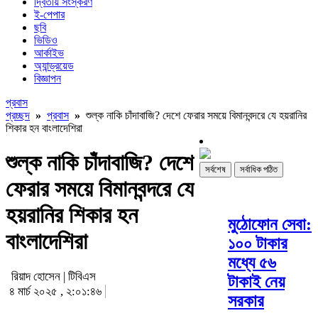
দ্বিতীয় সংস্করণ
ই-পেপার
ছবি
ভিডিও
আর্কাইভ
অ্যান্ড্রয়েড
বিজ্ঞাপন
প্রবাস
প্রচ্ছদ
»
প্রবাস
»
শুল্ক নাকি চাঁদাবাজি? দেশে ফেরার সময়ে বিমানবন্দরে যে হয়রানির
শিকার হন বাংলাদেশিরা
শুল্ক নাকি চাঁদাবাজি? দেশে
সর্বশেষ
সর্বাধিক পঠিত
ফেরার সময়ে বিমানবন্দরে যে
হয়রানির শিকার হন
মুঠোফোন সেবা:
বাংলাদেশিরা
১০০ টাকার
মধ্যে ৫৬
রিয়াদ হোসেন | টিবিএস
টাকাই নেয়
৪ মার্চ ২০২৫ , ২:০১:৪৬
সরকার