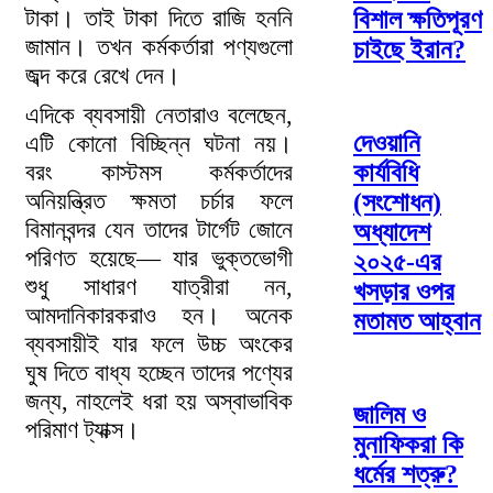
টাকা। তাই টাকা দিতে রাজি হননি
বিশাল ক্ষতিপূরণ
জামান। তখন কর্মকর্তারা পণ্যগুলো
চাইছে ইরান?
জব্দ করে রেখে দেন।
এদিকে ব্যবসায়ী নেতারাও বলেছেন,
দেওয়ানি
এটি কোনো বিচ্ছিন্ন ঘটনা নয়।
কার্যবিধি
বরং কাস্টমস কর্মকর্তাদের
অনিয়ন্ত্রিত ক্ষমতা চর্চার ফলে
(সংশোধন)
বিমানবন্দর যেন তাদের টার্গেট জোনে
অধ্যাদেশ
পরিণত হয়েছে— যার ভুক্তভোগী
২০২৫-এর
শুধু সাধারণ যাত্রীরা নন,
খসড়ার ওপর
আমদানিকারকরাও হন। অনেক
মতামত আহ্বান
ব্যবসায়ীই যার ফলে উচ্চ অংকের
ঘুষ দিতে বাধ্য হচ্ছেন তাদের পণ্যের
জন্য, নাহলেই ধরা হয় অস্বাভাবিক
জালিম ও
পরিমাণ ট্যাক্স।
মুনাফিকরা কি
ধর্মের শত্রু?