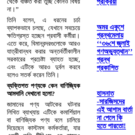
প্রক্রিয়া
থেকে বঞ্চিত করা তুচ্ছ কোনও বিষয়
না।”
তিনি বলেন, এ ধরনের চর্চা
অমর একুশে
ব্যাপকভাবে চলছে, যেখানে সবচেয়ে
গ্রন্থমেলায়
ক্ষতিগ্রস্ত হচ্ছেন প্রবাসী কর্মীরা।
‘‘৩৬শে জুলাই
এতে করে, বিমানবন্দরগুলোকে আরও
গণঅভ্যুত্থান’’
যাত্রীবান্ধব করার অন্তর্বর্তীকালীন
সরকারের প্রচেষ্টা ব্যাহত হচ্ছে,
গ্রন্থ
এবং এটিকে আরও দুর্বল করবে
প্রকাশিত
বলেও সতর্ক করেন তিনি।
ব্যক্তিগত পণ্যকে কেন বাণিজ্যিক
হাসনাত
আমদানি দেখানো হলো?
-সারজিসদের
জামানের পণ্য আটকের ঘটনার
এই আগাম বার্তা
লিখিত ব্যাখ্যায় এটিকে কমার্শিয়াল
না পেলে কি
বা বাণিজ্যিক পণ্য বলে চালিয়ে
হতে পারতো!
দিয়েছেন কাস্টমস কর্মকর্তারা, যার