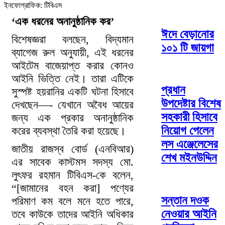
ইনফোগ্রাফিক: টিবিএস
‘এক ধরনের অনানুষ্ঠানিক কর’
ঈদে বেড়ানোর
বিশেষজ্ঞরা বলছেন, বিদ্যমান
১০১ টি জায়গা
ব্যাগেজ রুল অনুযায়ী, এই ধরনের
আইটেম বাজেয়াপ্ত করার কোনও
আইনি ভিত্তি নেই। তারা এটিকে
প্রধান
সুস্পষ্ট হয়রানির একটি ঘটনা হিসাবে
উপদেষ্টার বিশেষ
দেখছেন—- যেখানে অবৈধ আয়ের
সহকারী হিসাবে
জন্য এক প্রকার অনানুষ্ঠানিক
নিয়োগ পেলেন
করের ব্যবস্থা তৈরি করা হয়েছে।
লস এঞ্জেলেসের
জাতীয় রাজস্ব বোর্ড (এনবিআর)
শেখ মইনউদ্দিন
এর সাবেক কাস্টমস সদস্য মো.
লুৎফর রহমান টিবিএস-কে বলেন,
“[জামানের বহন করা] পণ্যের
সন্তান দওক
পরিমাণ কম বলে মনে হতে পারে,
নেওয়ার আইনি
তবে কাউকে তাদের আইনি অধিকার