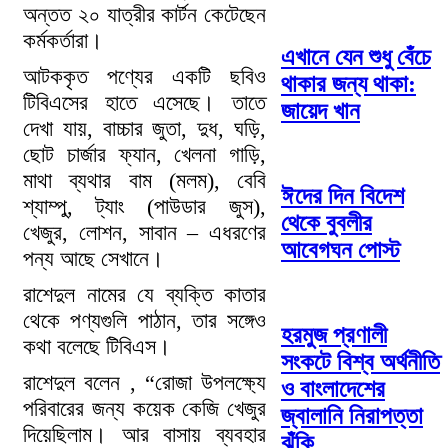
অন্তত ২০ যাত্রীর কার্টন কেটেছেন
কর্মকর্তারা।
এখানে যেন শুধু বেঁচে
আটককৃত পণ্যের একটি ছবিও
থাকার জন্য থাকা:
টিবিএসের হাতে এসেছে। তাতে
জায়েদ খান
দেখা যায়, বাচ্চার জুতা, দুধ, ঘড়ি,
ছোট চার্জার ফ্যান, খেলনা গাড়ি,
মাথা ব্যথার বাম (মলম), বেবি
ঈদের দিন বিদেশ
শ্যাম্পু, ট্যাং (পাউডার জুস),
থেকে বুবলীর
খেজুর, লোশন, সাবান – এধরণের
আবেগঘন পোস্ট
পন্য আছে সেখানে।
রাশেদুল নামের যে ব্যক্তি কাতার
থেকে পণ্যগুলি পাঠান, তার সঙ্গেও
হরমুজ প্রণালী
কথা বলেছে টিবিএস।
সংকটে বিশ্ব অর্থনীতি
রাশেদুল বলেন , “রোজা উপলক্ষ্যে
ও বাংলাদেশের
পরিবারের জন্য কয়েক কেজি খেজুর
জ্বালানি নিরাপত্তা
দিয়েছিলাম। আর বাসায় ব্যবহার
ঝুঁকি