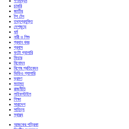
গণমাধ্যম
চাকরি
জাতীয়
টপ টেন
তথ্যপ্রযুক্তি
দেশজুড়ে
ধর্ম
নারী ও শিশু
প্রধান খবর
প্রবাস
ফটো গ্যালারি
ফিচার
বিনোদন
বিশেষ প্রতিবেদন
ভিডিও গ্যালারি
ভ্রমণ
মতামত
রাজনীতি
লাইফস্টাইল
শিক্ষা
সারাদেশ
সাহিত্য
স্বাস্থ্য
আজকের পত্রিকা