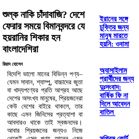
শুল্ক নাকি চাঁদাবাজি? দেশে
ইরানের সঙ্গে
ফেরার সময়ে বিমানবন্দরে যে
চুক্তির জন্য
মানুষ মারতে
হয়রানির শিকার হন
হয়নি: ওবামা
বাংলাদেশিরা
রিয়াদ হোসেন
অ্যাসাইলাম
বিদেশি ভালো মানের বিভিন্ন পণ্য–
প্রার্থীদের জন্য
যেমন সাবান, শ্যাম্পু, বাচ্চাদের জুতা
দুঃসংবাদ:
বা খাদ্যপণ্যের প্রতি আগ্রহ আছে
বার্ষিক ফি না
দেশের অসংখ্য মানুষের, প্রিয়জনেরা
দিলে আবেদন
কেউ দেশের বাইরে থাকলে, তার
বাতিল
কাছে এমন জিনিসের প্রত্যাশা বা
আবদারও থাকে তাই স্বজনদের।
আবার প্রিয়জনের জন্যও নিজে
সুপ্রিম কোর্ট
থেকেই এসব পণ্য আনেন এমন