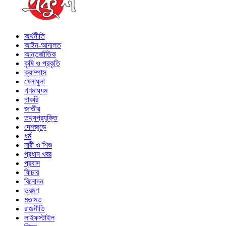
অর্থনীতি
আইন-আদালত
আন্তর্জাতিক
কৃষি ও প্রকৃতি
ক্যাম্পাস
খেলাধুলা
গণমাধ্যম
চাকরি
জাতীয়
তথ্যপ্রযুক্তি
দেশজুড়ে
ধর্ম
নারী ও শিশু
প্রধান খবর
প্রবাস
ফিচার
বিনোদন
ভ্রমণ
মতামত
রাজনীতি
লাইফস্টাইল