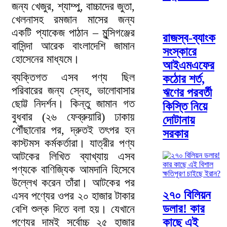
জন্য খেজুর, শ্যাম্পু, বাচ্চাদের জুতা,
খেলনাসহ রমজান মাসের জন্য
একটি প্যাকেজ পাঠান – মুন্সিগঞ্জের
রাজস্ব-ব্যাংক
বাসিন্দা আরেক বাংলাদেশি জামান
সংস্কারে
হোসেনের মাধ্যমে।
আইএমএফের
ব্যক্তিগত এসব পণ্য ছিল
কঠোর শর্ত,
পরিবারের জন্য স্নেহ, ভালোবাসার
ঋণের পরবর্তী
ছোট্ট নিদর্শন। কিন্তু জামান গত
কিস্তি নিয়ে
বুধবার (২৬ ফেব্রুয়ারি) ঢাকায়
দোটানায়
পৌঁছানোর পর, দ্রুতই তৎপর হন
সরকার
কাস্টমস কর্মকর্তারা। যাত্রীর পণ্য
আটকের লিখিত ব্যাখ্যায় এসব
পণ্যকে বাণিজ্যিক আমদানি হিসেবে
উল্লেখ করেন তাঁরা। আটকের পর
২৭০ বিলিয়ন
এসব পণ্যের ওপর ২০ হাজার টাকার
ডলার! কার
বেশি শুল্ক দিতে বলা হয়। যেখানে
কাছে এই
পণ্যের দামই সর্বোচ্চ ২৫ হাজার