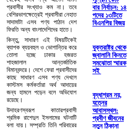
প্রবাসীর সংখ্যাও কম না। তবে
বার নির্বাচন: ১৪
বেশিরভাগক্ষেত্রেই প্রবাসীরা নেহাত
পদের ১৩টিতে
সাদামাটা এসব পণ্য পাঠান দেশ
বিএনপির বিজয়
ফিরতি অন্য বাংলাদেশিদের হাতে।
কিন্তু, সাধারণ এই বিষয়টিকেই
যুক্তরাষ্ট্র থেকে
ব্যাপক ব্যয়বহুল ও ভোগান্তির করে
তোলা হচ্ছে ঢাকার হজরত
জ্বালানি কিনতে
শাহজালাল আন্তর্জাতিক
সমঝোতা স্মারক
বিমানবন্দরে। দেশে ফেরা প্রবাসীদের
সই
কাছে সাধারণ এসব পণ্য দেখলে
কাস্টমস কর্মকর্তারা অর্থ আদায়ের
জন্য হামলে পড়েন বলে অভিযোগ
বৃদ্ধাশ্রম নয়,
রয়েছে।
যত্নের
উদাহরণস্বরূপ কাতারপ্রবাসী
আবাসস্থল:
শ্রমিক রাশেদুল ইসলামের ঘটনাটি
প্রবীণ জীবনের
বলা যায়। সম্প্রতি তিনি পরিবারের
নতুন ঠিকানা