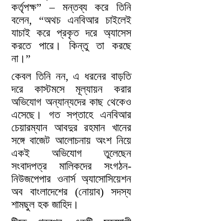
কর্তৃপক্ষ” – মন্তব্য করে তিনি
বলেন, “অথচ এনবিআর চাইলেই
যাচাই করে প্রকৃত দরে অ্যাসেস
করতে পারে। কিন্তু তা করছে
না।”
কেবল তিনি নন, এ ধরনের বাড়তি
দরে কাস্টমসে মূল্যায়ন করার
অভিযোগ অন্যান্যদের কাছ থেকেও
এসেছে। গত সপ্তাহে এনবিআর
চেয়ারম্যান আবদুর রহমান খানের
সঙ্গে বাজেট আলোচনায় অংশ নিয়ে
একই অভিযোগ তুলেছেন
সংবাদপত্র মালিকদের সংগঠন-
নিউজপেপার ওনার্স অ্যাসোসিয়েশন
অব বাংলাদেশের (নোয়াব) সদস্য
শামছুল হক জাহিদ।