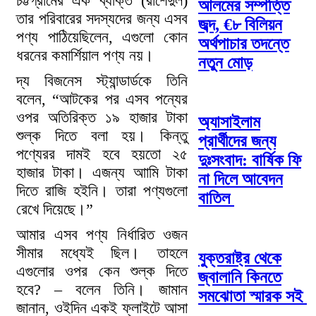
চট্টগ্রামের এক ব্যক্তি (রাশেদুল)
আলমের সম্পত্তি
তার পরিবারের সদস্যদের জন্য এসব
জব্দ, €৮ বিলিয়ন
পণ্য পাঠিয়েছিলেন, এগুলো কোন
অর্থপাচার তদন্তে
ধরনের কমার্শিয়াল পণ্য নয়।
নতুন মোড়
দ্য বিজনেস স্ট্যান্ডার্ডকে তিনি
বলেন, “আটকের পর এসব পন্যের
ওপর অতিরিক্ত ১৯ হাজার টাকা
অ্যাসাইলাম
শুল্ক দিতে বলা হয়। কিন্তু
প্রার্থীদের জন্য
পণ্যেরর দামই হবে হয়তো ২৫
দুঃসংবাদ: বার্ষিক ফি
হাজার টাকা। এজন্য আামি টাকা
না দিলে আবেদন
দিতে রাজি হইনি। তারা পণ্যগুলো
বাতিল
রেখে দিয়েছে।”
আমার এসব পণ্য নির্ধারিত ওজন
সীমার মধ্যেই ছিল। তাহলে
যুক্তরাষ্ট্র থেকে
এগুলোর ওপর কেন শুল্ক দিতে
জ্বালানি কিনতে
হবে? – বলেন তিনি। জামান
সমঝোতা স্মারক সই
জানান, ওইদিন একই ফ্লাইটে আসা