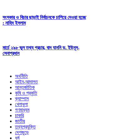
সংস্কার ও বিচার ছাড়াই নির্বাচনকে চাপিয়ে দেওয়া হচ্ছে
: নাহিদ ইসলাম
মার্চে ২৯৮ ভুল তথ্য প্রচার, বাদ যাননি ড. ইউনূস-
সেনাপ্রধান
অর্থনীতি
আইন-আদালত
আন্তর্জাতিক
কৃষি ও প্রকৃতি
ক্যাম্পাস
খেলাধুলা
গণমাধ্যম
চাকরি
জাতীয়
তথ্যপ্রযুক্তি
দেশজুড়ে
ধর্ম