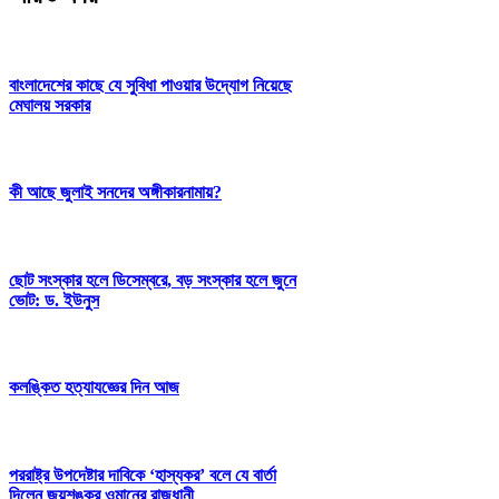
বাংলাদেশের কাছে যে সুবিধা পাওয়ার উদ্যোগ নিয়েছে
মেঘালয় সরকার
কী আছে জুলাই সনদের অঙ্গীকারনামায়?
ছোট সংস্কার হলে ডিসেম্বরে, বড় সংস্কার হলে জুনে
ভোট: ড. ইউনুস
কলঙ্কিত হত্যাযজ্ঞের দিন আজ
পররাষ্ট্র উপদেষ্টার দাবিকে ‘হাস্যকর’ বলে যে বার্তা
দিলেন জয়শঙ্কর ওমানের রাজধানী