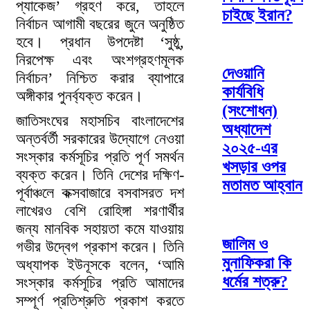
প্যাকেজ’ গ্রহণ করে, তাহলে
চাইছে ইরান?
নির্বাচন আগামী বছরের জুনে অনুষ্ঠিত
হবে। প্রধান উপদেষ্টা ‘সুষ্ঠু,
নিরপেক্ষ এবং অংশগ্রহণমূলক
দেওয়ানি
নির্বাচন’ নিশ্চিত করার ব্যাপারে
কার্যবিধি
অঙ্গীকার পুনর্ব্যক্ত করেন।
(সংশোধন)
জাতিসংঘের মহাসচিব বাংলাদেশের
অধ্যাদেশ
অন্তর্বর্তী সরকারের উদ্যোগে নেওয়া
২০২৫-এর
সংস্কার কর্মসূচির প্রতি পূর্ণ সমর্থন
খসড়ার ওপর
ব্যক্ত করেন। তিনি দেশের দক্ষিণ-
মতামত আহ্বান
পূর্বাঞ্চলে কক্সবাজারে বসবাসরত দশ
লাখেরও বেশি রোহিঙ্গা শরণার্থীর
জন্য মানবিক সহায়তা কমে যাওয়ায়
জালিম ও
গভীর উদ্বেগ প্রকাশ করেন। তিনি
মুনাফিকরা কি
অধ্যাপক ইউনূসকে বলেন, ‘আমি
ধর্মের শত্রু?
সংস্কার কর্মসূচির প্রতি আমাদের
সম্পূর্ণ প্রতিশ্রুতি প্রকাশ করতে