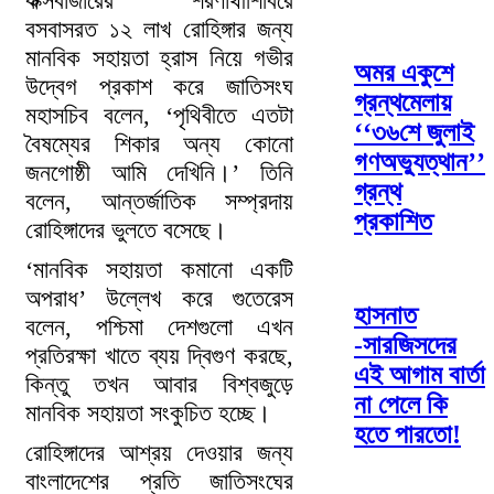
কক্সবাজারের শরণার্থীশিবিরে
বসবাসরত ১২ লাখ রোহিঙ্গার জন্য
মানবিক সহায়তা হ্রাস নিয়ে গভীর
অমর একুশে
উদ্বেগ প্রকাশ করে জাতিসংঘ
গ্রন্থমেলায়
মহাসচিব বলেন, ‘পৃথিবীতে এতটা
‘‘৩৬শে জুলাই
বৈষম্যের শিকার অন্য কোনো
গণঅভ্যুত্থান’’
জনগোষ্ঠী আমি দেখিনি।’ তিনি
গ্রন্থ
বলেন, আন্তর্জাতিক সম্প্রদায়
প্রকাশিত
রোহিঙ্গাদের ভুলতে বসেছে।
‘মানবিক সহায়তা কমানো একটি
অপরাধ’ উল্লেখ করে গুতেরেস
হাসনাত
বলেন, পশ্চিমা দেশগুলো এখন
-সারজিসদের
প্রতিরক্ষা খাতে ব্যয় দ্বিগুণ করছে,
এই আগাম বার্তা
কিন্তু তখন আবার বিশ্বজুড়ে
না পেলে কি
মানবিক সহায়তা সংকুচিত হচ্ছে।
হতে পারতো!
রোহিঙ্গাদের আশ্রয় দেওয়ার জন্য
বাংলাদেশের প্রতি জাতিসংঘের