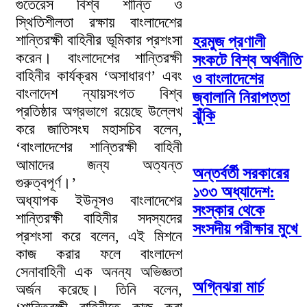
গুতেরেস বিশ্ব শান্তি ও
স্থিতিশীলতা রক্ষায় বাংলাদেশের
শান্তিরক্ষী বাহিনীর ভূমিকার প্রশংসা
হরমুজ প্রণালী
করেন। বাংলাদেশের শান্তিরক্ষী
সংকটে বিশ্ব অর্থনীতি
বাহিনীর কার্যক্রম ‘অসাধারণ’ এবং
ও বাংলাদেশের
বাংলাদেশ ন্যায়সংগত বিশ্ব
জ্বালানি নিরাপত্তা
প্রতিষ্ঠার অগ্রভাগে রয়েছে উল্লেখ
ঝুঁকি
করে জাতিসংঘ মহাসচিব বলেন,
‘বাংলাদেশের শান্তিরক্ষী বাহিনী
আমাদের জন্য অত্যন্ত
অন্তর্বর্তী সরকারের
গুরুত্বপূর্ণ।’
১৩৩ অধ্যাদেশ:
অধ্যাপক ইউনূসও বাংলাদেশের
সংস্কার থেকে
শান্তিরক্ষী বাহিনীর সদস্যদের
সংসদীয় পরীক্ষার মুখে
প্রশংসা করে বলেন, এই মিশনে
কাজ করার ফলে বাংলাদেশ
সেনাবাহিনী এক অনন্য অভিজ্ঞতা
অগ্নিঝরা মার্চ
অর্জন করেছে। তিনি বলেন,