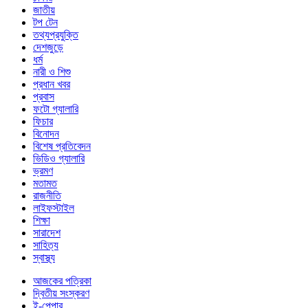
জাতীয়
টপ টেন
তথ্যপ্রযুক্তি
দেশজুড়ে
ধর্ম
নারী ও শিশু
প্রধান খবর
প্রবাস
ফটো গ্যালারি
ফিচার
বিনোদন
বিশেষ প্রতিবেদন
ভিডিও গ্যালারি
ভ্রমণ
মতামত
রাজনীতি
লাইফস্টাইল
শিক্ষা
সারাদেশ
সাহিত্য
স্বাস্থ্য
আজকের পত্রিকা
দ্বিতীয় সংস্করণ
ই-পেপার