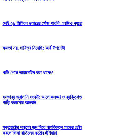
সেই ২৯ মিলিয়ন ডলারের খোঁজ পায়নি এনজিও ব্যুরো
ক্ষমতা নয়, দায়িত্ব নিয়েছি: অর্থ উপদেষ্টা
খালি পেটে ডায়াবেটিস কত থাকে?
সম্ভাব্য জ্বালানি সংকট: আলোকসজ্জা ও ব্যক্তিগত
গাড়ি কমানোর আহ্বান
যুক্তরাষ্ট্রে সন্তান জন্ম দিয়ে নাগরিকত্ব লাভের চেষ্টা
করলে ভিসা বাতিলের কঠোর হুঁশিয়ারি