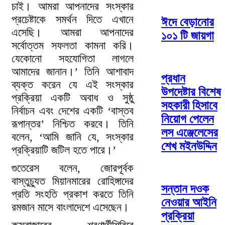
চাই। আমরা আপনাদের সংস্কার
প্রচেষ্টাকে সমর্থন দিতে এখানে
ঈদে বেড়ানোর
এসেছি। আমরা আপনাদের
১০১ টি জায়গা
সর্বোত্তম সফলতা কামনা করি।
যেকোনো সহযোগিতা লাগলে
আমাদের জানান।’ তিনি আশাবাদ
প্রধান
ব্যক্ত করেন যে এই সংস্কার
উপদেষ্টার বিশেষ
প্রক্রিয়া একটি অবাধ ও সুষ্ঠু
সহকারী হিসাবে
নির্বাচন এবং দেশের একটি ‘বাস্তব
নিয়োগ পেলেন
রূপান্তর’ নিশ্চিত করবে। তিনি
লস এঞ্জেলেসের
বলেন, ‘আমি জানি যে, সংস্কার
শেখ মইনউদ্দিন
প্রক্রিয়াটি জটিল হতে পারে।’
গুতেরেস বলেন, জোরপূর্বক
বাস্তুচ্যুত মিয়ানমারের রোহিঙ্গাদের
সন্তান দওক
প্রতি সংহতি প্রকাশ করতে তিনি
নেওয়ার আইনি
রমজান মাসে বাংলাদেশে এসেছেন।
প্রক্রিয়া