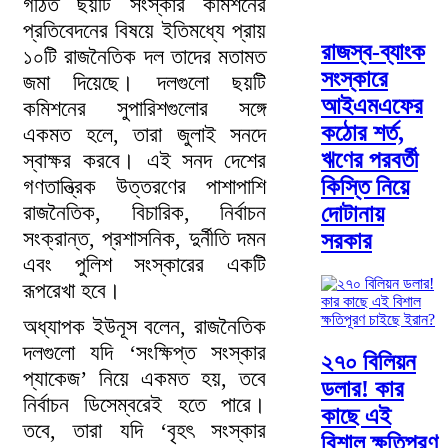
গঠিত ছয়টি সংস্কার কমিশনের
প্রতিবেদনের বিষয়ে ইতিমধ্যে প্রায়
রাজস্ব-ব্যাংক
১০টি রাজনৈতিক দল তাদের মতামত
সংস্কারে
জমা দিয়েছে। দলগুলো ছয়টি
আইএমএফের
কমিশনের সুপারিশগুলোর সঙ্গে
কঠোর শর্ত,
একমত হলে, তারা জুলাই সনদে
ঋণের পরবর্তী
স্বাক্ষর করবে। এই সনদ দেশের
গণতান্ত্রিক উত্তরণের পাশাপাশি
কিস্তি নিয়ে
রাজনৈতিক, বিচারিক, নির্বাচন
দোটানায়
সংক্রান্ত, প্রশাসনিক, দুর্নীতি দমন
সরকার
এবং পুলিশ সংস্কারের একটি
রূপরেখা হবে।
অধ্যাপক ইউনূস বলেন, রাজনৈতিক
দলগুলো যদি ‘সংক্ষিপ্ত সংস্কার
২৭০ বিলিয়ন
প্যাকেজ’ নিয়ে একমত হয়, তবে
ডলার! কার
নির্বাচন ডিসেম্বরেই হতে পারে।
কাছে এই
তবে, তারা যদি ‘বৃহৎ সংস্কার
বিশাল ক্ষতিপূরণ