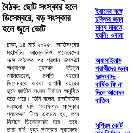
বৈঠক: ছোট সংস্কার হলে
ইরানের সঙ্গে
ডিসেম্বরে, বড় সংস্কার
চুক্তির জন্য
মানুষ মারতে
হলে জুনে ভোট
হয়নি: ওবামা
ঢাকা, ১৪ মার্চ ২০২৫: জাতিসংঘের
মহাসচিব আন্তোনিও গুতেরেসের
সঙ্গে বৈঠকের পর প্রধান উপদেষ্টা
অ্যাসাইলাম
অধ্যাপক মুহাম্মদ ইউনূস
প্রার্থীদের জন্য
জানিয়েছেন, চলতি বছরের
দুঃসংবাদ:
ডিসেম্বরে অথবা আগামী বছরের
বার্ষিক ফি না
জুনে জাতীয় সংসদ নির্বাচন অনুষ্ঠিত
দিলে আবেদন
হতে পারে। তিনি বলেন, রাজনৈতিক
বাতিল
দলগুলো যদি ‘সংক্ষিপ্ত সংস্কার
প্যাকেজ’ নিয়ে একমত হয়, তবে
নির্বাচন ডিসেম্বরেই হবে। তবে,
সুপ্রিম কোর্ট
তারা যদি ‘বৃহৎ সংস্কার প্যাকেজ’