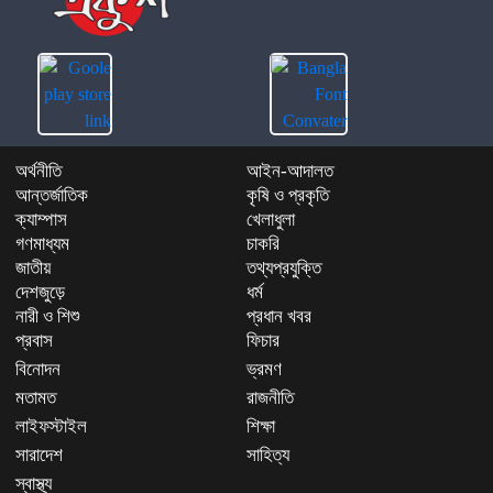
অর্থনীতি
আইন-আদালত
আন্তর্জাতিক
কৃষি ও প্রকৃতি
ক্যাম্পাস
খেলাধুলা
গণমাধ্যম
চাকরি
জাতীয়
তথ্যপ্রযুক্তি
দেশজুড়ে
ধর্ম
নারী ও শিশু
প্রধান খবর
প্রবাস
ফিচার
বিনোদন
ভ্রমণ
মতামত
রাজনীতি
লাইফস্টাইল
শিক্ষা
সারাদেশ
সাহিত্য
স্বাস্থ্য