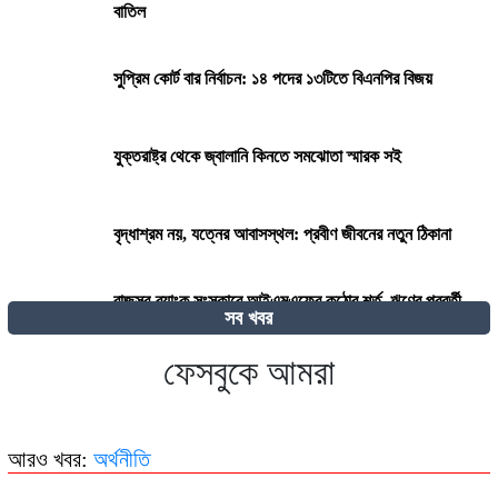
বাতিল
সুপ্রিম কোর্ট বার নির্বাচন: ১৪ পদের ১৩টিতে বিএনপির বিজয়
যুক্তরাষ্ট্র থেকে জ্বালানি কিনতে সমঝোতা স্মারক সই
বৃদ্ধাশ্রম নয়, যত্নের আবাসস্থল: প্রবীণ জীবনের নতুন ঠিকানা
রাজস্ব-ব্যাংক সংস্কারে আইএমএফের কঠোর শর্ত, ঋণের পরবর্তী
সব খবর
কিস্তি নিয়ে দোটানায় সরকার
ফেসবুকে আমরা
২৭০ বিলিয়ন ডলার! কার কাছে এই বিশাল ক্ষতিপূরণ চাইছে ইরান?
আরও খবর:
অর্থনীতি