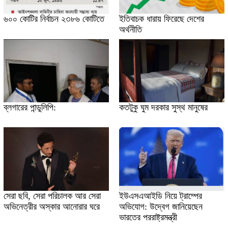
৬০০ কোটির নির্বাচন ২৩৮৬ কোটিতে
ইতিবাচক ধারায় ফিরেছে দেশের
অর্থনীতি
ব্লগারের পান্ডুলিপি:
কতটুকু ঘুম দরকার সুস্থ মানুষের
সেরা ছবি, সেরা পরিচালক আর সেরা
ইউএসএআইডি নিয়ে ট্রাম্পের
অভিনেত্রীর অস্কার আনোরার ঘরে
অভিযোগ: উদ্বেগ জানিয়েছেন
ভারতের পররাষ্ট্রমন্ত্রী