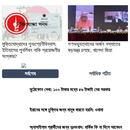
মুক্তিযোদ্ধাদের পুনঃশ্রেণীবিন্যাস:
গণঅভ্যুত্থানের অর্জন নস্যাতের
ইতিহাসের পুনর্লিখন নাকি প্রয়োজনীয়
ষড়যন্ত্র চলছে: খালেদা জিয়া
সংস্কার?
সর্বশেষ
সর্বাধিক পঠিত
মুঠোফোন সেবা: ১০০ টাকার মধ্যে ৫৬ টাকাই নেয় সরকার
ইরানের সঙ্গে চুক্তির জন্য মানুষ মারতে হয়নি: ওবামা
অ্যাসাইলাম প্রার্থীদের জন্য দুঃসংবাদ: বার্ষিক ফি না দিলে আবেদন