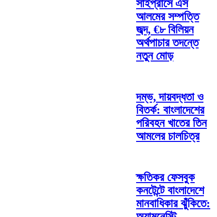
সাইপ্রাসে এস
আলমের সম্পত্তি
জব্দ, €৮ বিলিয়ন
অর্থপাচার তদন্তে
নতুন মোড়
দম্ভ, দায়বদ্ধতা ও
বিতর্ক: বাংলাদেশের
পরিবহন খাতের তিন
আমলের চালচিত্র
ক্ষতিকর ফেসবুক
কনটেন্টে বাংলাদেশে
মানবাধিকার ঝুঁকিতে:
অ্যামনেস্টি