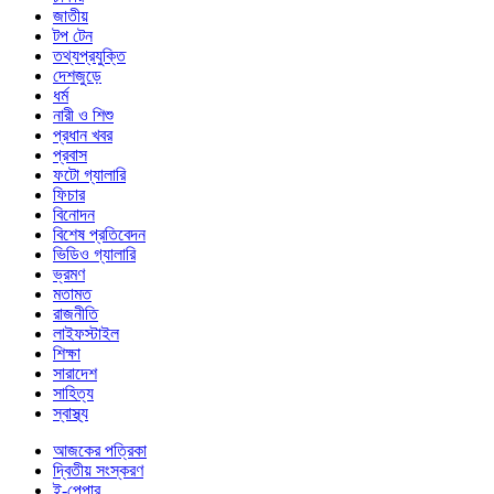
জাতীয়
টপ টেন
তথ্যপ্রযুক্তি
দেশজুড়ে
ধর্ম
নারী ও শিশু
প্রধান খবর
প্রবাস
ফটো গ্যালারি
ফিচার
বিনোদন
বিশেষ প্রতিবেদন
ভিডিও গ্যালারি
ভ্রমণ
মতামত
রাজনীতি
লাইফস্টাইল
শিক্ষা
সারাদেশ
সাহিত্য
স্বাস্থ্য
আজকের পত্রিকা
দ্বিতীয় সংস্করণ
ই-পেপার