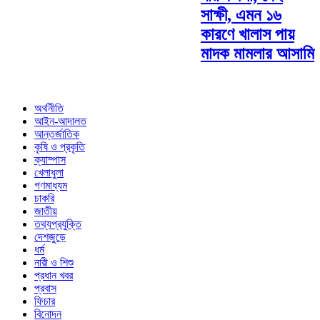
সাক্ষী, এমন ১৬
কারণে খালাস পায়
মাদক মামলার আসামি
অর্থনীতি
আইন-আদালত
আন্তর্জাতিক
কৃষি ও প্রকৃতি
ক্যাম্পাস
খেলাধুলা
গণমাধ্যম
চাকরি
জাতীয়
তথ্যপ্রযুক্তি
দেশজুড়ে
ধর্ম
নারী ও শিশু
প্রধান খবর
প্রবাস
ফিচার
বিনোদন