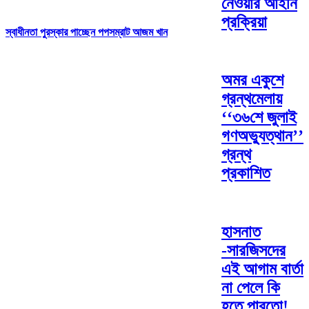
নেওয়ার আইনি
প্রক্রিয়া
স্বাধীনতা পুরস্কার পাচ্ছেন পপসম্রাট আজম খান
অমর একুশে
গ্রন্থমেলায়
‘‘৩৬শে জুলাই
গণঅভ্যুত্থান’’
গ্রন্থ
প্রকাশিত
হাসনাত
-সারজিসদের
এই আগাম বার্তা
না পেলে কি
হতে পারতো!