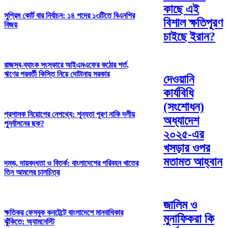
কাছে এই
সুপ্রিম কোর্ট বার নির্বাচন: ১৪ পদের ১৩টিতে বিএনপির
বিশাল ক্ষতিপূরণ
বিজয়
চাইছে ইরান?
রাজস্ব-ব্যাংক সংস্কারে আইএমএফের কঠোর শর্ত,
ঋণের পরবর্তী কিস্তি নিয়ে দোটানায় সরকার
দেওয়ানি
কার্যবিধি
(সংশোধন)
প্রশাসক নিয়োগের নেপথ্যে: শূন্যতা পূরণ নাকি দলীয়
অধ্যাদেশ
পুনর্বাসনের ছক?
২০২৫-এর
খসড়ার ওপর
মতামত আহ্বান
দম্ভ, দায়বদ্ধতা ও বিতর্ক: বাংলাদেশের পরিবহন খাতের
তিন আমলের চালচিত্র
জালিম ও
ক্ষতিকর ফেসবুক কনটেন্টে বাংলাদেশে মানবাধিকার
মুনাফিকরা কি
ঝুঁকিতে: অ্যামনেস্টি