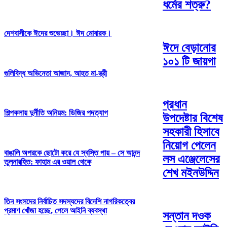
ধর্মের শত্রু?
দেশবাসীকে ঈদের শুভেচ্ছা। ঈদ মোবারক।
ঈদে বেড়ানোর
১০১ টি জায়গা
গুলিবিদ্ধ অভিনেতা আজাদ, আহত মা-স্ত্রী
প্রধান
শিল্পকলায় দুর্নীতি অনিয়ম: ডিজির পদত্যাগ
উপদেষ্টার বিশেষ
সহকারী হিসাবে
নিয়োগ পেলেন
বাঙালি অপরকে ছোটো করে যে স্বস্তি পায় – সে আনন্দ
লস এঞ্জেলেসের
তুলনারহিত: ফাহাম এর ওয়াল থেকে
শেখ মইনউদ্দিন
তিন সংসদের নির্বাচিত সদস্যদের বিদেশি নাগরিকত্বের
প্রমাণ খোঁজা হচ্ছে, পেলে আইনি ব্যবস্থা
সন্তান দওক