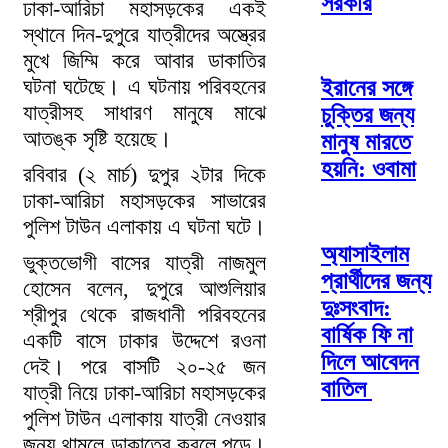
সরকার
ঢাকা-আরিচা মহাসড়কের একই
স্থানে দিন-দুপুরে যাত্রীদের অস্ত্রের
মুখে জিম্মি করে আবার ডাকাতির
ঘটনা ঘটেছে। এ ঘটনায় পরিবহনের
ইরানের সঙ্গে
যাত্রীসহ সাধারণ মানুষে মাঝে
চুক্তির জন্য
আতঙ্ক সৃষ্টি হয়েছে।
মানুষ মারতে
হয়নি: ওবামা
রবিবার (২ মার্চ) দুপুর ২টার দিকে
ঢাকা-আরিচা মহাসড়কের সাভারের
পুলিশ টাউন এলাকায় এ ঘটনা ঘটে।
অ্যাসাইলাম
ভুক্তভোগী বাসের যাত্রী নাজমুল
প্রার্থীদের জন্য
হোসেন বলেন, দুপুরে আশুলিয়ার
দুঃসংবাদ:
শ্রীপুর থেকে রাজধানী পরিবহনের
বার্ষিক ফি না
একটি বাসে ঢাকার উদ্দেশে রওনা
দিলে আবেদন
দেই। পরে বাসটি ২০-২৫ জন
বাতিল
যাত্রী নিয়ে ঢাকা-আরিচা মহাসড়কের
পুলিশ টাউন এলাকায় যাত্রী নেওয়ার
জন্য থামলে ডাকাতের কবলে পড়ে।