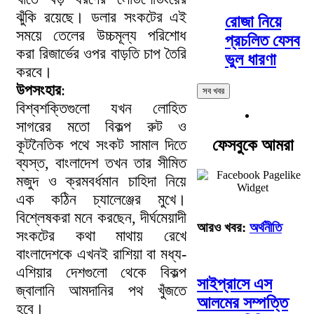
ঝুঁকি রয়েছে। ডলার সংকটের এই
রোজা নিয়ে
সময়ে তেলের উচ্চমূল্য পরিশোধ
প্রচলিত যেসব
করা রিজার্ভের ওপর বাড়তি চাপ তৈরি
ভুল ধারণা
করবে।
উপসংহার
:
সব খবর
বিশ্বশক্তিগুলো যখন লোহিত
সাগরের মতো বিকল্প রুট ও
কূটনৈতিক পথে সংকট সামাল দিতে
ফেসবুকে আমরা
ব্যস্ত, বাংলাদেশ তখন তার সীমিত
মজুদ ও ক্রমবর্ধমান চাহিদা নিয়ে
এক কঠিন চ্যালেঞ্জের মুখে।
বিশ্লেষকরা মনে করছেন, দীর্ঘমেয়াদী
আরও খবর:
অর্থনীতি
সংকটের কথা মাথায় রেখে
বাংলাদেশকে এখনই রাশিয়া বা মধ্য-
এশিয়ার দেশগুলো থেকে বিকল্প
সাইপ্রাসে এস
জ্বালানি আমদানির পথ খুঁজতে
আলমের সম্পত্তি
হবে।