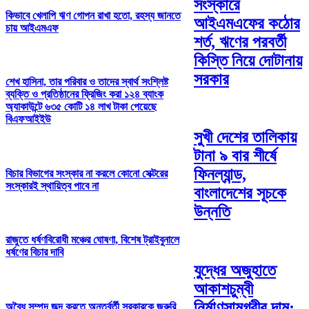
সংস্কারে
কিভাবে খেলাপি ঋণ গোপন রাখা হতো, রহস্য জানতে
আইএমএফের কঠোর
চায় আইএমএফ
শর্ত, ঋণের পরবর্তী
কিস্তি নিয়ে দোটানায়
সরকার
শেখ হাসিনা, তার পরিবার ও তাদের স্বার্থ সংশ্লিষ্ট
ব্যক্তি ও প্রতিষ্ঠানের ফ্রিজিং করা ১২৪ ব্যাংক
অ্যাকাউন্টে ৬৩৫ কোটি ১৪ লাখ টাকা পেয়েছে
বিএফআইইউ
সুখী দেশের তালিকায়
টানা ৯ বার শীর্ষে
ফিনল্যান্ড,
বিচার বিভাগের সংস্কার না করলে কোনো সেক্টরের
সংস্কারই স্থায়িত্ব পাবে না
বাংলাদেশের সূচকে
উন্নতি
রাজুতে ধর্ষণবিরোধী মঞ্চের ঘোষণা, বিশেষ ট্রাইবুনালে
ধর্ষণের বিচার দাবি
যুদ্ধের অজুহাতে
আকাশচুম্বী
নির্মাণসামগ্রীর দাম;
অবৈধ সম্পদ জব্দ করতে অন্তর্বর্তী সরকারকে জরুরি