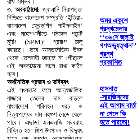
রাখা সম্ভব।
৩.
অবকাঠামো
: জ্বালানি নিরাপত্তা
নিশ্চিতে বাংলাদেশ সম্প্রতি ‘ইন্ডিয়া-
অমর একুশে
বাংলাদেশ ফ্রেন্ডশিপ পাইপলাইন’
গ্রন্থমেলায়
এবং মহেশখালীতে ‘সিঙ্গেল পয়েন্ট
‘‘৩৬শে জুলাই
মুরিং (SPM)’ প্রকল্প চালু
গণঅভ্যুত্থান’’
করেছে। তবে আন্তর্জাতিক উৎস
গ্রন্থ
থেকে তেলবাহী জাহাজ না পৌঁছালে
প্রকাশিত
এই অবকাঠামো সচল রাখা কঠিন
হবে।
অর্থনৈতিক প্রভাব ও ভবিষ্যৎ
হাসনাত
এই সংকটের ফলে আন্তর্জাতিক
-সারজিসদের
বাজারে তেলের দাম বাড়লে
এই আগাম বার্তা
বাংলাদেশে পরিবহন খরচ ও
না পেলে কি
নিত্যপণ্যের দাম বহুগুণ বেড়ে যেতে
হতে পারতো!
পারে। এছাড়া এলএনজি সরবরাহ
বিঘ্নিত হলে শিল্প উৎপাদন ও বিদ্যুৎ
খাতে বড় ধরণের লোডশেডিংয়ের