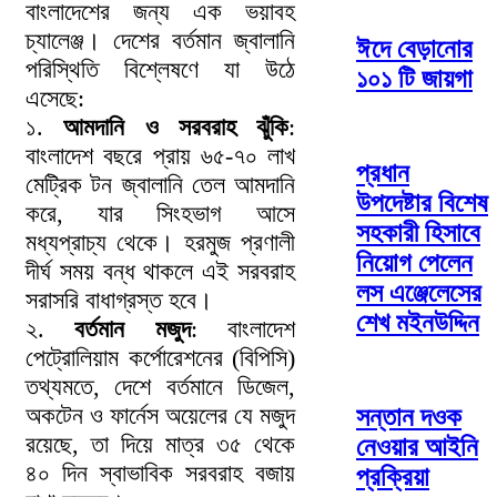
বাংলাদেশের জন্য এক ভয়াবহ
চ্যালেঞ্জ। দেশের বর্তমান জ্বালানি
ঈদে বেড়ানোর
পরিস্থিতি বিশ্লেষণে যা উঠে
১০১ টি জায়গা
এসেছে:
১.
আমদানি ও সরবরাহ ঝুঁকি
:
বাংলাদেশ বছরে প্রায় ৬৫-৭০ লাখ
প্রধান
মেট্রিক টন জ্বালানি তেল আমদানি
উপদেষ্টার বিশেষ
করে, যার সিংহভাগ আসে
সহকারী হিসাবে
মধ্যপ্রাচ্য থেকে। হরমুজ প্রণালী
নিয়োগ পেলেন
দীর্ঘ সময় বন্ধ থাকলে এই সরবরাহ
লস এঞ্জেলেসের
সরাসরি বাধাগ্রস্ত হবে।
শেখ মইনউদ্দিন
২.
বর্তমান মজুদ
: বাংলাদেশ
পেট্রোলিয়াম কর্পোরেশনের (বিপিসি)
তথ্যমতে, দেশে বর্তমানে ডিজেল,
অকটেন ও ফার্নেস অয়েলের যে মজুদ
সন্তান দওক
রয়েছে, তা দিয়ে মাত্র ৩৫ থেকে
নেওয়ার আইনি
৪০ দিন স্বাভাবিক সরবরাহ বজায়
প্রক্রিয়া