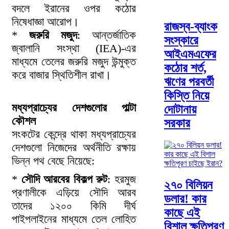
বদলে ইরানের ওপর কঠোর
নিষেধাজ্ঞা আরোপ।
রাজস্ব-ব্যাংক
*
জরুরি মজুদ
: আন্তর্জাতিক
সংস্কারে
জ্বালানি সংস্থা (IEA)-এর
আইএমএফের
মাধ্যমে তেলের জরুরি মজুদ উন্মুক্ত
কঠোর শর্ত,
করে বাজার স্থিতিশীল রাখা।
ঋণের পরবর্তী
কিস্তি নিয়ে
মধ্যপ্রাচ্যের দেশগুলোর পাল্টা
দোটানায়
কৌশল
সরকার
সংকটের কেন্দ্রে থাকা মধ্যপ্রাচ্যের
দেশগুলো নিজেদের অর্থনীতি রক্ষায়
ভিন্ন পথ বেছে নিয়েছে:
*
সৌদি আরবের বিকল্প রুট
: হরমুজ
২৭০ বিলিয়ন
প্রণালীকে এড়িয়ে সৌদি আরব
ডলার! কার
তাদের ১২০০ কিমি দীর্ঘ
কাছে এই
পাইপলাইনের মাধ্যমে তেল লোহিত
বিশাল ক্ষতিপূরণ