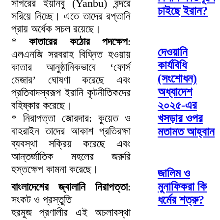
সাগরের ইয়ানবু (Yanbu) বন্দরে
চাইছে ইরান?
সরিয়ে নিচ্ছে। এতে তাদের রপ্তানি
প্রায় অর্ধেক সচল রয়েছে।
*
কাতারের কঠোর পদক্ষেপ
:
দেওয়ানি
এলএনজি সরবরাহ বিঘ্নিত হওয়ায়
কার্যবিধি
কাতার আনুষ্ঠানিকভাবে ‘ফোর্স
(সংশোধন)
মেজার’ ঘোষণা করেছে এবং
অধ্যাদেশ
প্রতিবাদস্বরূপ ইরানি কূটনীতিকদের
২০২৫-এর
বহিষ্কার করেছে।
* নিরাপত্তা জোরদার: কুয়েত ও
খসড়ার ওপর
বাহরাইন তাদের আকাশ প্রতিরক্ষা
মতামত আহ্বান
ব্যবস্থা সক্রিয় করেছে এবং
আন্তর্জাতিক মহলের জরুরি
হস্তক্ষেপ কামনা করেছে।
জালিম ও
মুনাফিকরা কি
বাংলাদেশের জ্বালানি নিরাপত্তা
:
সংকট ও প্রস্তুতি
ধর্মের শত্রু?
হরমুজ প্রণালীর এই অচলাবস্থা