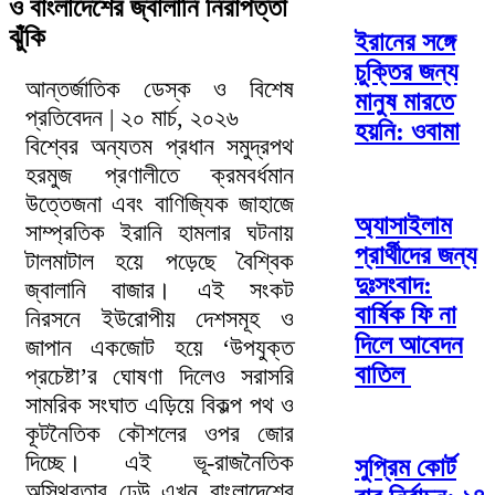
ও বাংলাদেশের জ্বালানি নিরাপত্তা
ঝুঁকি
ইরানের সঙ্গে
চুক্তির জন্য
আন্তর্জাতিক ডেস্ক ও বিশেষ
মানুষ মারতে
প্রতিবেদন | ২০ মার্চ, ২০২৬
হয়নি: ওবামা
বিশ্বের অন্যতম প্রধান সমুদ্রপথ
হরমুজ প্রণালীতে ক্রমবর্ধমান
উত্তেজনা এবং বাণিজ্যিক জাহাজে
অ্যাসাইলাম
সাম্প্রতিক ইরানি হামলার ঘটনায়
প্রার্থীদের জন্য
টালমাটাল হয়ে পড়েছে বৈশ্বিক
দুঃসংবাদ:
জ্বালানি বাজার। এই সংকট
বার্ষিক ফি না
নিরসনে ইউরোপীয় দেশসমূহ ও
দিলে আবেদন
জাপান একজোট হয়ে ‘উপযুক্ত
বাতিল
প্রচেষ্টা’র ঘোষণা দিলেও সরাসরি
সামরিক সংঘাত এড়িয়ে বিকল্প পথ ও
কূটনৈতিক কৌশলের ওপর জোর
দিচ্ছে। এই ভূ-রাজনৈতিক
সুপ্রিম কোর্ট
অস্থিরতার ঢেউ এখন বাংলাদেশের