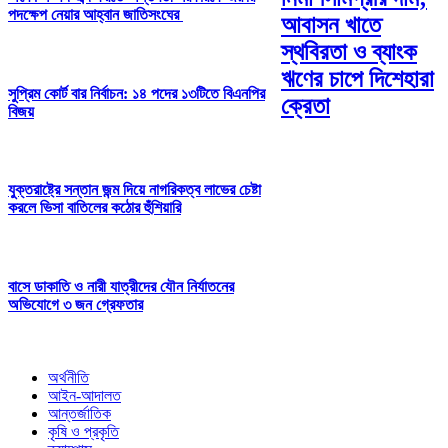
পদক্ষেপ নেয়ার আহ্বান জাতিসংঘের
আবাসন খাতে
স্থবিরতা ও ব্যাংক
ঋণের চাপে দিশেহারা
সুপ্রিম কোর্ট বার নির্বাচন: ১৪ পদের ১৩টিতে বিএনপির
ক্রেতা
বিজয়
যুক্তরাষ্ট্রে সন্তান জন্ম দিয়ে নাগরিকত্ব লাভের চেষ্টা
করলে ভিসা বাতিলের কঠোর হুঁশিয়ারি
বাসে ডাকাতি ও নারী যাত্রীদের যৌন নির্যাতনের
অভিযোগে ৩ জন গ্রেফতার
অর্থনীতি
আইন-আদালত
আন্তর্জাতিক
কৃষি ও প্রকৃতি