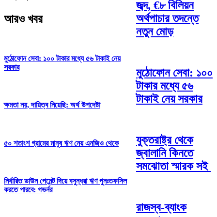
জব্দ, €৮ বিলিয়ন
অর্থপাচার তদন্তে
আরও খবর
নতুন মোড়
মুঠোফোন সেবা: ১০০ টাকার মধ্যে ৫৬ টাকাই নেয়
সরকার
মুঠোফোন সেবা: ১০০
টাকার মধ্যে ৫৬
টাকাই নেয় সরকার
ক্ষমতা নয়, দায়িত্ব নিয়েছি: অর্থ উপদেষ্টা
যুক্তরাষ্ট্র থেকে
৫০ শতাংশ গ্রামের মানুষ ঋণ নেয় এনজিও থেকে
জ্বালানি কিনতে
সমঝোতা স্মারক সই
নির্ধারিত ডাউন পেমেন্ট দিয়ে বসুন্ধরা ঋণ পুনঃতফসিল
করতে পারবে: গভর্নর
রাজস্ব-ব্যাংক