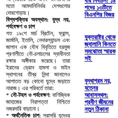
বার নির্বাচন: ১৪
মতো আমদানিনির্ভর দেশগুলোর
পদের ১৩টিতে
দোরগোড়ায়।
বিএনপির বিজয়
বিশ্বশক্তির অবস্থান: যুদ্ধ নয়,
পর্যবেক্ষণ ও চাপ
গত ১৯শে মার্চ ব্রিটেন, ফ্রান্স,
যুক্তরাষ্ট্র থেকে
জার্মানি, ইতালি, নেদারল্যান্ডস এবং
জ্বালানি কিনতে
জাপান এক যৌথ বিবৃতিতে হরমুজ
সমঝোতা স্মারক
প্রণালীতে নৌ-চলাচলের স্বাধীনতা
সই
রক্ষার অঙ্গীকার করেছে। তারা
ইরানের ড্রোন হামলা ও মাইন
স্থাপনের তীব্র নিন্দা জানালেও
বৃদ্ধাশ্রম নয়,
আপাতত বড় কোনো যুদ্ধে জড়াতে
যত্নের
নারাজ। এর পরিবর্তে তারা:
*
নৌ-টহল ও পর্যবেক্ষণ
: বাণিজ্যিক
আবাসস্থল:
জাহাজের নিরাপত্তা নিশ্চিতে
প্রবীণ জীবনের
নজরদারি বাড়ানো।
নতুন ঠিকানা
*
অর্থনৈতিক চাপ
: সরাসরি যুদ্ধের