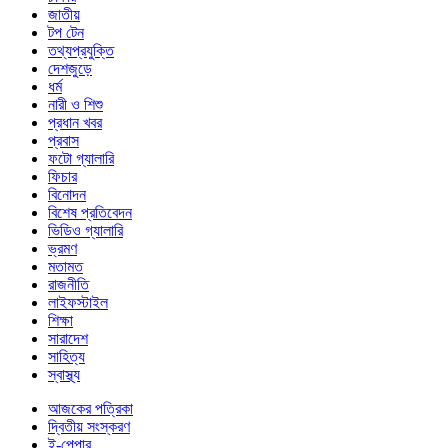
জাতীয়
টপ টেন
তথ্যপ্রযুক্তি
দেশজুড়ে
ধর্ম
নারী ও শিশু
প্রধান খবর
প্রবাস
ফটো গ্যালারি
ফিচার
বিনোদন
বিশেষ প্রতিবেদন
ভিডিও গ্যালারি
ভ্রমণ
মতামত
রাজনীতি
লাইফস্টাইল
শিক্ষা
সারাদেশ
সাহিত্য
স্বাস্থ্য
আজকের পত্রিকা
দ্বিতীয় সংস্করণ
ই-পেপার