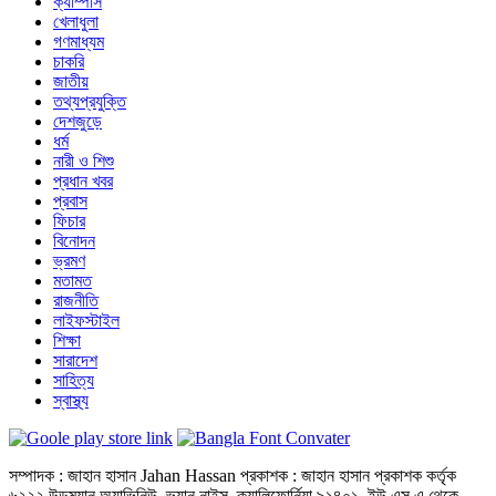
ক্যাম্পাস
খেলাধুলা
গণমাধ্যম
চাকরি
জাতীয়
তথ্যপ্রযুক্তি
দেশজুড়ে
ধর্ম
নারী ও শিশু
প্রধান খবর
প্রবাস
ফিচার
বিনোদন
ভ্রমণ
মতামত
রাজনীতি
লাইফস্টাইল
শিক্ষা
সারাদেশ
সাহিত্য
স্বাস্থ্য
সম্পাদক : জাহান হাসান Jahan Hassan প্রকাশক : জাহান হাসান প্রকাশক কর্তৃক
৬২২২ উডম্যান অ্যাভিনিউ, ভ্যান নাইস, ক্যালিফোর্নিয়া ৯১৪০১, ইউ এস এ থেকে