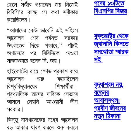
পদের ১৩টিতে
ছেলে সজীব ওয়াজেদ জয় নিজেই
বিএনপির বিজয়
বিবিসি’র কাছে সে কথা স্বীকার
করেছিলেন।
“আমাদের কেউ ভাবেনি এই সহিংস
যুক্তরাষ্ট্র থেকে
আন্দোলন শেষ পর্যন্ত সরকার
জ্বালানি কিনতে
উৎখাতের দিকে গড়াবে,” পাঁচই
সমঝোতা স্মারক
অগাস্টের পর বিবিসিকে দেওয়া
সই
সাক্ষাৎকারে বলেন মি. জয়।
হাইকোর্টের রায়ে ক্ষোভ প্রকাশ করে
আন্দোলন শুরু করেছিলেন
বৃদ্ধাশ্রম নয়,
বিশ্ববিদ্যালয়ের শিক্ষার্থীরা।
যত্নের
প্রথমদিকে তাদের দাবিকে সেভাবে
আবাসস্থল:
আমলে নেয়নি আওয়ামী লীগ
প্রবীণ জীবনের
সরকার।
নতুন ঠিকানা
কিন্তু মাসখানেকের মধ্যে আন্দোলন
বড় আকার ধারণ করতে শুরু করলে