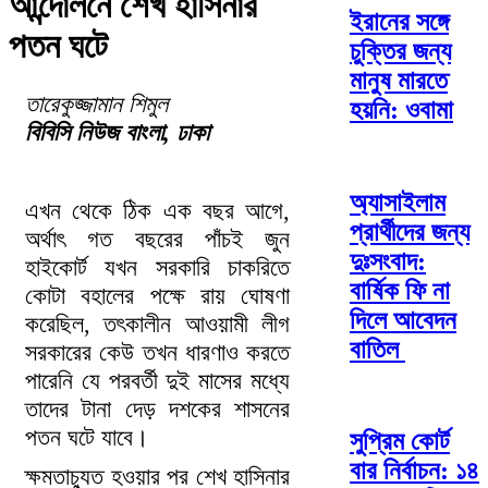
আন্দোলনে শেখ হাসিনার
ইরানের সঙ্গে
পতন ঘটে
চুক্তির জন্য
মানুষ মারতে
তারেকুজ্জামান শিমুল
হয়নি: ওবামা
বিবিসি নিউজ বাংলা, ঢাকা
অ্যাসাইলাম
এখন থেকে ঠিক এক বছর আগে,
প্রার্থীদের জন্য
অর্থাৎ গত বছরের পাঁচই জুন
দুঃসংবাদ:
হাইকোর্ট যখন সরকারি চাকরিতে
বার্ষিক ফি না
কোটা বহালের পক্ষে রায় ঘোষণা
দিলে আবেদন
করেছিল, তৎকালীন আওয়ামী লীগ
বাতিল
সরকারের কেউ তখন ধারণাও করতে
পারেনি যে পরবর্তী দুই মাসের মধ্যে
তাদের টানা দেড় দশকের শাসনের
পতন ঘটে যাবে।
সুপ্রিম কোর্ট
বার নির্বাচন: ১৪
ক্ষমতাচ্যুত হওয়ার পর শেখ হাসিনার