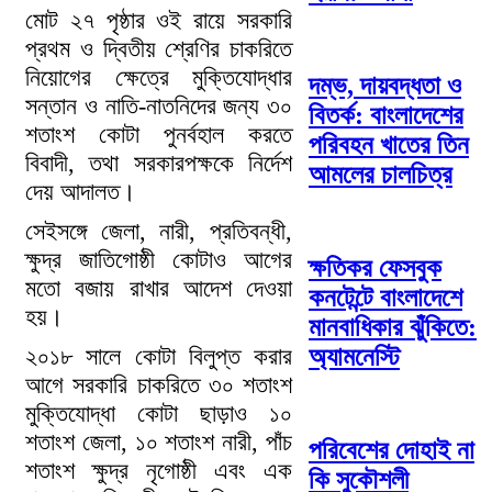
মোট ২৭ পৃষ্ঠার ওই রায়ে সরকারি
প্রথম ও দ্বিতীয় শ্রেণির চাকরিতে
নিয়োগের ক্ষেত্রে মুক্তিযোদ্ধার
দম্ভ, দায়বদ্ধতা ও
সন্তান ও নাতি-নাতনিদের জন্য ৩০
বিতর্ক: বাংলাদেশের
শতাংশ কোটা পুনর্বহাল করতে
পরিবহন খাতের তিন
বিবাদী, তথা সরকারপক্ষকে নির্দেশ
আমলের চালচিত্র
দেয় আদালত।
সেইসঙ্গে জেলা, নারী, প্রতিবন্ধী,
ক্ষুদ্র জাতিগোষ্ঠী কোটাও আগের
ক্ষতিকর ফেসবুক
মতো বজায় রাখার আদেশ দেওয়া
কনটেন্টে বাংলাদেশে
হয়।
মানবাধিকার ঝুঁকিতে:
২০১৮ সালে কোটা বিলুপ্ত করার
অ্যামনেস্টি
আগে সরকারি চাকরিতে ৩০ শতাংশ
মুক্তিযোদ্ধা কোটা ছাড়াও ১০
শতাংশ জেলা, ১০ শতাংশ নারী, পাঁচ
পরিবেশের দোহাই না
শতাংশ ক্ষুদ্র নৃগোষ্ঠী এবং এক
কি সুকৌশলী