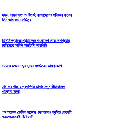
দম্ভ, দায়বদ্ধতা ও বিতর্ক: বাংলাদেশের পরিবহন খাতের
তিন আমলের চালচিত্র
ডিসমিসল্যাবের প্রতিবেদন বাংলাদেশ নিয়ে অপপ্রচার
চালিয়েছে মার্কিন সাময়িকী আইপিডি
সমন্বয়কদের নতুন ছাত্র সংগঠনের আত্মপ্রকাশ
মার্চ ফর গাজায় প্রকম্পিত ঢাকা: নতুন ঐতিহাসিক
ঐক্যের সূচনা
‘অপারেশন ডেভিল হান্টে’র এক মাসেও স্বস্তি ফেরেনি,
ক্ষমতাচ্যুতরাই কি টার্গেট!