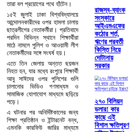
তারা বল প্রয়োগের পথে হাঁটেন।
রাজস্ব-ব্যাংক
১৫ই জুলাই ঢাকা বিশ্ববিদ্যালয়ে
সংস্কারে
আন্দোলনকারীদের ওপর হামলা চালায়
আইএমএফের
ছাত্রলীগের নেতাকর্মীরা। প্রতিবাদে
কঠোর শর্ত,
পরদিন বিভিন্ন স্থানে শিক্ষার্থীরা
ঋণের পরবর্তী
মাঠে নামলে পুলিশ ও আওয়ামী লীগ
কিস্তি নিয়ে
নেতাকর্মীদের সঙ্গে সংঘর্ষ হয়।
দোটানায়
এতে তিন জেলায় অন্তত ছয়জন
সরকার
নিহত হন, যার মধ্যে রংপুরে শিক্ষার্থী
আবু সাঈদের ওপর পুলিশের গুলি
চালানোর ভিডিও গণমাধ্যম ও
সামাজিক যোগাযোগ মাধ্যমে ছড়িয়ে
২৭০ বিলিয়ন
পড়ে।
ডলার! কার
এ ঘটনার পর অনির্দিষ্টকালের জন্য
কাছে এই
শিক্ষা প্রতিষ্ঠান ও ইন্টারনেট বন্ধ,
বিশাল ক্ষতিপূরণ
এমনকি কারফিউ জারির মাধ্যমে