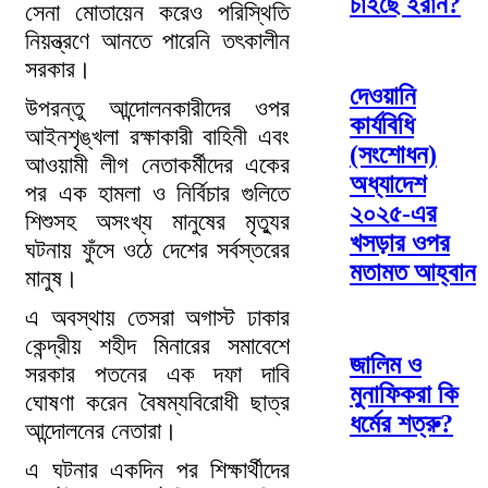
চাইছে ইরান?
সেনা মোতায়েন করেও পরিস্থিতি
নিয়ন্ত্রণে আনতে পারেনি তৎকালীন
সরকার।
দেওয়ানি
উপরন্তু আন্দোলনকারীদের ওপর
কার্যবিধি
আইনশৃঙ্খলা রক্ষাকারী বাহিনী এবং
(সংশোধন)
আওয়ামী লীগ নেতাকর্মীদের একের
অধ্যাদেশ
পর এক হামলা ও নির্বিচার গুলিতে
২০২৫-এর
শিশুসহ অসংখ্য মানুষের মৃত্যুর
খসড়ার ওপর
ঘটনায় ফুঁসে ওঠে দেশের সর্বস্তরের
মতামত আহ্বান
মানুষ।
এ অবস্থায় তেসরা অগাস্ট ঢাকার
কেন্দ্রীয় শহীদ মিনারের সমাবেশে
জালিম ও
সরকার পতনের এক দফা দাবি
মুনাফিকরা কি
ঘোষণা করেন বৈষম্যবিরোধী ছাত্র
ধর্মের শত্রু?
আন্দোলনের নেতারা।
এ ঘটনার একদিন পর শিক্ষার্থীদের