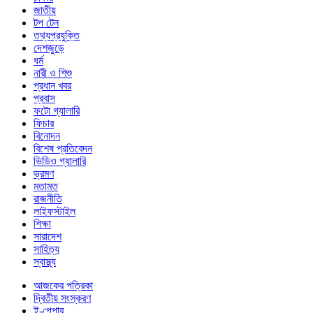
জাতীয়
টপ টেন
তথ্যপ্রযুক্তি
দেশজুড়ে
ধর্ম
নারী ও শিশু
প্রধান খবর
প্রবাস
ফটো গ্যালারি
ফিচার
বিনোদন
বিশেষ প্রতিবেদন
ভিডিও গ্যালারি
ভ্রমণ
মতামত
রাজনীতি
লাইফস্টাইল
শিক্ষা
সারাদেশ
সাহিত্য
স্বাস্থ্য
আজকের পত্রিকা
দ্বিতীয় সংস্করণ
ই-পেপার