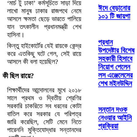
‘মার্চ টু ঢাকা’ কর্মসূচিতে সাড়া দিয়ে
ঈদে বেড়ানোর
লাখো মানুষ ঢাকার রাজপথে নেমে
১০১ টি জায়গা
আসলে ক্ষমতা ছেড়ে ভারতে পালিয়ে
যান তৎকালীন প্রধানমন্ত্রী শেখ
হাসিনা।
প্রধান
কিন্তু হাইকোর্টের যেই রায়কে কেন্দ্র
উপদেষ্টার বিশেষ
করে এতকিছু ঘটে গেল, সেই রায়ে
সহকারী হিসাবে
আসলে কী বলা হয়েছিল?
নিয়োগ পেলেন
লস এঞ্জেলেসের
কী ছিল রায়ে?
শেখ মইনউদ্দিন
শিক্ষার্থীদের আন্দোলনের মুখে ২০১৮
সালে প্রথম ও দ্বিতীয় শ্রেণির
সরকারি চাকরিতে সব ধরনের কোটা
সন্তান দওক
বাতিল করে সরকার যে পরিপত্র
নেওয়ার আইনি
জারি করেছিল, সেটি মেনে নিতে
প্রক্রিয়া
পারেননি মুক্তিযোদ্ধার সন্তানদের