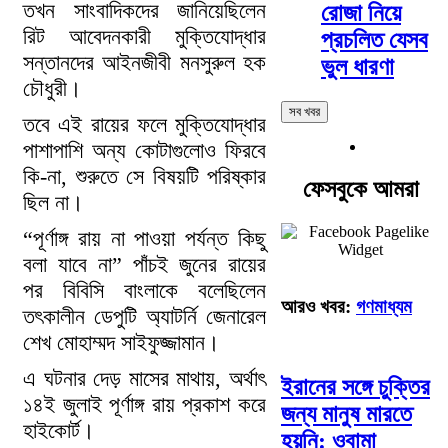
তখন সাংবাদিকদের জানিয়েছিলেন
রোজা নিয়ে
রিট আবেদনকারী মুক্তিযোদ্ধার
প্রচলিত যেসব
সন্তানদের আইনজীবী মনসুরুল হক
ভুল ধারণা
চৌধুরী।
সব খবর
তবে এই রায়ের ফলে মুক্তিযোদ্ধার
পাশাপাশি অন্য কোটাগুলোও ফিরবে
কি-না, শুরুতে সে বিষয়টি পরিষ্কার
ফেসবুকে আমরা
ছিল না।
“পূর্ণাঙ্গ রায় না পাওয়া পর্যন্ত কিছু
বলা যাবে না” পাঁচই জুনের রায়ের
পর বিবিসি বাংলাকে বলেছিলেন
আরও খবর:
গণমাধ্যম
তৎকালীন ডেপুটি অ্যাটর্নি জেনারেল
শেখ মোহাম্মদ সাইফুজ্জামান।
এ ঘটনার দেড় মাসের মাথায়, অর্থাৎ
ইরানের সঙ্গে চুক্তির
১৪ই জুলাই পূর্ণাঙ্গ রায় প্রকাশ করে
জন্য মানুষ মারতে
হাইকোর্ট।
হয়নি: ওবামা