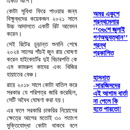
একটি অংশ।
কোটা সুবিধা ফিরে পাওয়ার জন্য
অমর একুশে
বিক্ষুব্ধদের কয়েকজন ২০২১ সালে
গ্রন্থমেলায়
উচ্চ আদালতে একটি রিট আবেদন
‘‘৩৬শে জুলাই
করেন।
গণঅভ্যুত্থান’’
সেই রিটের চূড়ান্ত শুনানি শেষে
গ্রন্থ
২০২৪ সালের পাঁচই জুন রায় ঘোষণা
প্রকাশিত
করেন হাইকোর্টের দুই বিচারপতি কে
এম কামরুল কাদের এবং খিজির
হায়াতের বেঞ্চ।
হাসনাত
রায়ে ২০১৮ সালে কোটা বাতিল করে
-সারজিসদের
সরকার যে পরিপত্র জারি করেছিল,
এই আগাম বার্তা
সেটি অবৈধ ঘোষণা করা হয়।
না পেলে কি
হতে পারতো!
এর ফলে সরকারি চাকরির নিয়োগের
ক্ষেত্রে আগের মতোই ৩০ শতাংশ
মুক্তিযোদ্ধা কোটা থাকবে বলে