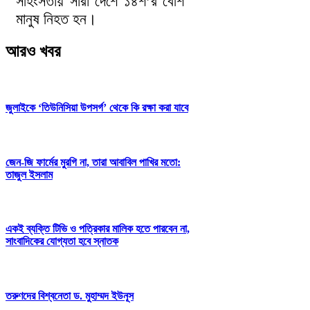
সহিংসতায় সারা দেশে ১৪শ’র বেশি
মানুষ নিহত হন।
আরও খবর
জুলাইকে ‘তিউনিসিয়া উপসর্গ’ থেকে কি রক্ষা করা যাবে
জেন-জি ফার্মের মুরগি না, তারা আবাবিল পাখির মতো:
তাজুল ইসলাম
একই ব্যক্তি টিভি ও পত্রিকার মালিক হতে পারবেন না,
সাংবাদিকের যোগ্যতা হবে স্নাতক
তরুণদের বিশ্বনেতা ড. মুহাম্মদ ইউনূস